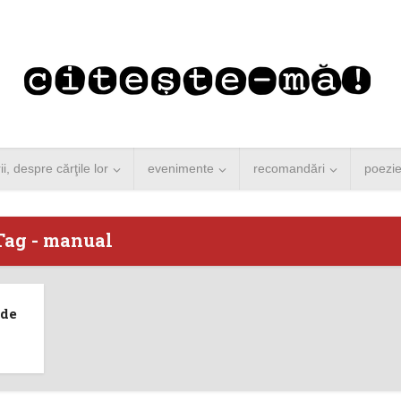
rii, despre cărţile lor
evenimente
recomandări
poezi
Tag - manual
 Merkel vine la
Concurs de reportaj
 de
ști. Lansare de
literar pentru noile
carte şi...
generații...
 minute de citire
3 minute de citire