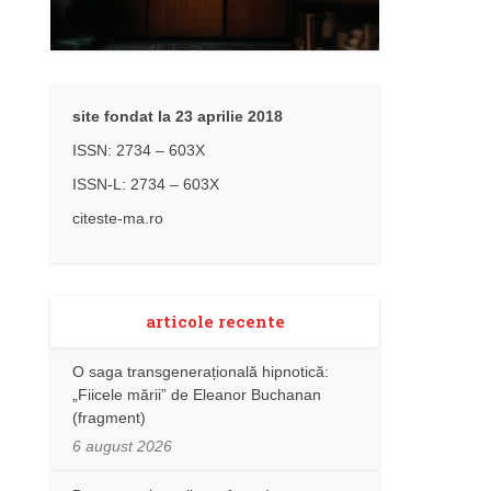
site fondat la 23 aprilie 2018
ISSN: 2734 – 603X
ISSN-L: 2734 – 603X
citeste-ma.ro
articole recente
O saga transgenerațională hipnotică:
„Fiicele mării” de Eleanor Buchanan
(fragment)
6 august 2026