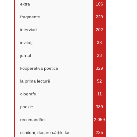
extra
106
fragmente
229
interviuri
202
invitaţi
38
jurnal
23
kooperativa poetică
329
la prima lectură
52
olografe
11
poezie
389
recomandări
2.059
scriitorii, despre cărţile lor
225