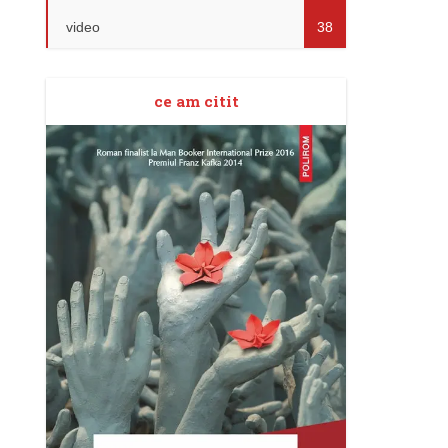
video
38
ce am citit