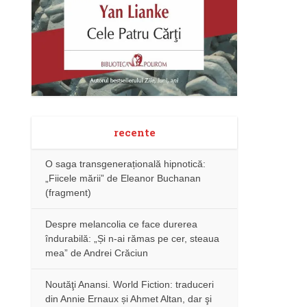
recente
O saga transgenerațională hipnotică:
„Fiicele mării” de Eleanor Buchanan
(fragment)
Despre melancolia ce face durerea
îndurabilă: „Și n-ai rămas pe cer, steaua
mea” de Andrei Crăciun
Noutăţi Anansi. World Fiction: traduceri
din Annie Ernaux și Ahmet Altan, dar şi