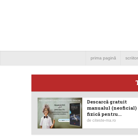
prima pagină
scriito
Descarcă gratuit
Angela
manualul (neoficial)
fizică pentru...
Bucure
de
citeste-ma.ro
4