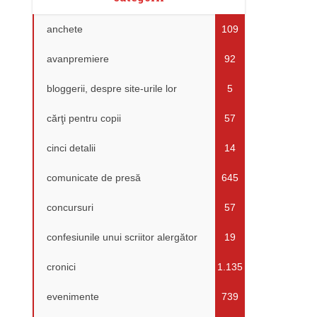
anchete
109
avanpremiere
92
bloggerii, despre site-urile lor
5
cărţi pentru copii
57
cinci detalii
14
comunicate de presă
645
concursuri
57
confesiunile unui scriitor alergător
19
cronici
1.135
evenimente
739