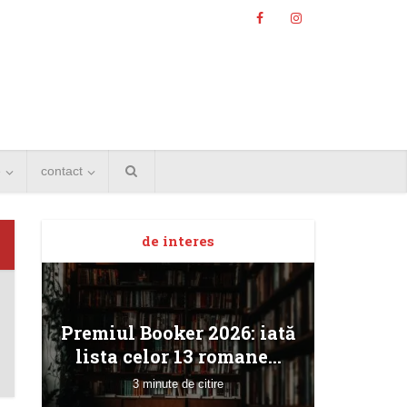
e
contact
de interes
Angela
Premiul Booker 2026: iată
Bucur
lista celor 13 romane...
3 minute de citire