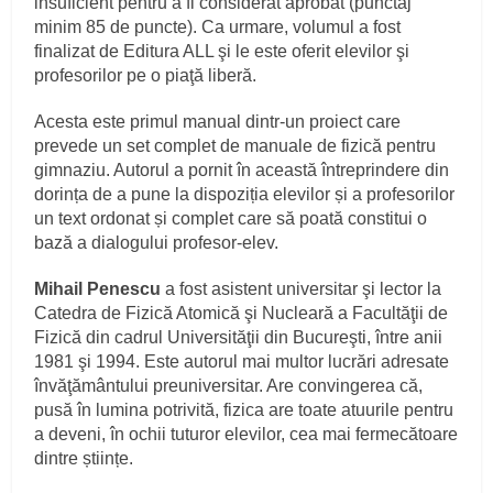
insuficient pentru a fi considerat aprobat (punctaj
minim 85 de puncte). Ca urmare, volumul a fost
finalizat de Editura ALL şi le este oferit elevilor şi
profesorilor pe o piaţă liberă.
Acesta este primul manual dintr-un proiect care
prevede un set complet de manuale de fizică pentru
gimnaziu. Autorul a pornit în această întreprindere din
dorința de a pune la dispoziția elevilor și a profesorilor
un text ordonat și complet care să poată constitui o
bază a dialogului profesor-elev.
Mihail Penescu
a fost asistent universitar şi lector la
Catedra de Fizică Atomică şi Nucleară a Facultăţii de
Fizică din cadrul Universităţii din Bucureşti, între anii
1981 şi 1994. Este autorul mai multor lucrări adresate
învăţământului preuniversitar. Are convingerea că,
pusă în lumina potrivită, fizica are toate atuurile pentru
a deveni, în ochii tuturor elevilor, cea mai fermecătoare
dintre științe.