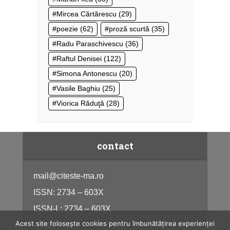
Mircea Cărtărescu
(29)
poezie
(62)
proză scurtă
(35)
Radu Paraschivescu
(36)
Raftul Denisei
(122)
Simona Antonescu
(20)
Vasile Baghiu
(25)
Viorica Răduţă
(28)
contact
mail@citeste-ma.ro
ISSN: 2734 – 603X
ISSN-L: 2734 – 603X
Acest site folosește cookies pentru îmbunătățirea experienței
citeste-ma.ro