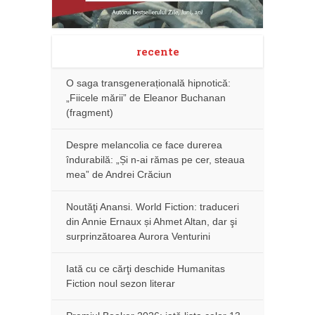
recente
O saga transgenerațională hipnotică:
„Fiicele mării” de Eleanor Buchanan
(fragment)
Despre melancolia ce face durerea
îndurabilă: „Și n-ai rămas pe cer, steaua
mea” de Andrei Crăciun
Noutăţi Anansi. World Fiction: traduceri
din Annie Ernaux și Ahmet Altan, dar şi
surprinzătoarea Aurora Venturini
Iată cu ce cărţi deschide Humanitas
Fiction noul sezon literar