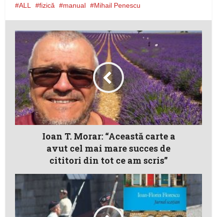
ALL
fizică
manual
Mihail Penescu
Ioan T. Morar: “Această carte a
avut cel mai mare succes de
cititori din tot ce am scris”