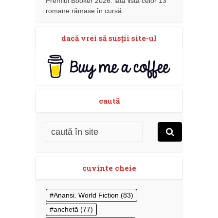
Premiul Booker 2026: iată lista celor 13
romane rămase în cursă
dacă vrei să susţii site-ul
caută
cuvinte cheie
Anansi. World Fiction
(83)
anchetă
(77)