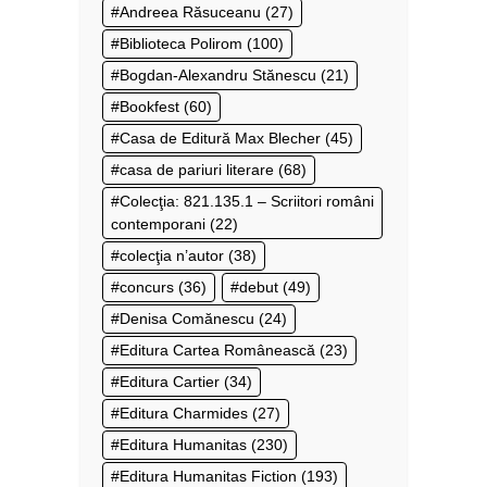
Andreea Răsuceanu
(27)
Biblioteca Polirom
(100)
Bogdan-Alexandru Stănescu
(21)
Bookfest
(60)
Casa de Editură Max Blecher
(45)
casa de pariuri literare
(68)
Colecţia: 821.135.1 – Scriitori români
contemporani
(22)
colecţia n’autor
(38)
concurs
(36)
debut
(49)
Denisa Comănescu
(24)
Editura Cartea Românească
(23)
Editura Cartier
(34)
Editura Charmides
(27)
Editura Humanitas
(230)
Editura Humanitas Fiction
(193)