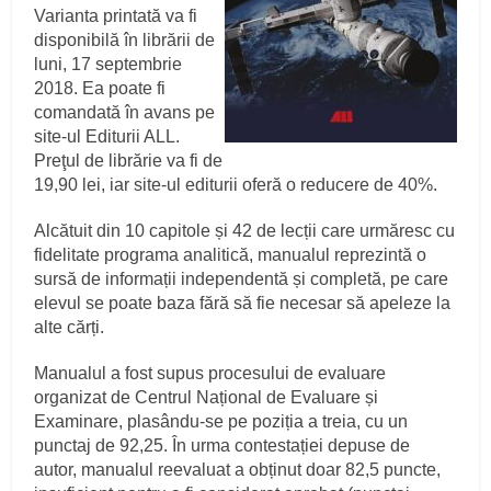
Varianta printată va fi
disponibilă în librării de
luni, 17 septembrie
2018. Ea poate fi
comandată în avans pe
site-ul Editurii ALL.
Preţul de librărie va fi de
19,90 lei, iar site-ul editurii oferă o reducere de 40%.
Alcătuit din 10 capitole și 42 de lecții care urmăresc cu
fidelitate programa analitică, manualul reprezintă o
sursă de informații independentă și completă, pe care
elevul se poate baza fără să fie necesar să apeleze la
alte cărți.
Manualul a fost supus procesului de evaluare
organizat de Centrul Național de Evaluare și
Examinare, plasându-se pe poziția a treia, cu un
punctaj de 92,25. În urma contestației depuse de
autor, manualul reevaluat a obținut doar 82,5 puncte,