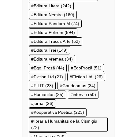
Editura Litera
(242)
Editura Nemira
(160)
Editura Pandora M
(74)
Editura Polirom
(594)
Editura Tracus Arte
(52)
Editura Trei
(149)
Editura Vremea
(34)
Ego. Proză
(44)
EgoProză
(51)
Fiction Ltd
(21)
Fiction Ltd.
(26)
FILIT
(23)
Gaudeamus
(34)
Humanitas
(35)
interviu
(50)
jurnal
(26)
Kooperativa Poetică
(223)
librăria Humanitas de la Cișmigiu
(72)
Marian Ilea
(33)