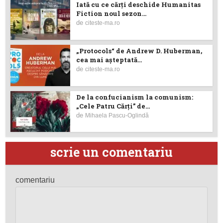
Iată cu ce cărţi deschide Humanitas
Fiction noul sezon...
de
citeste-ma.ro
„Protocols“ de Andrew D. Huberman,
cea mai așteptată...
de
citeste-ma.ro
De la confucianism la comunism:
„Cele Patru Cărți” de...
de
Mihaela Pascu-Oglindă
scrie un comentariu
comentariu