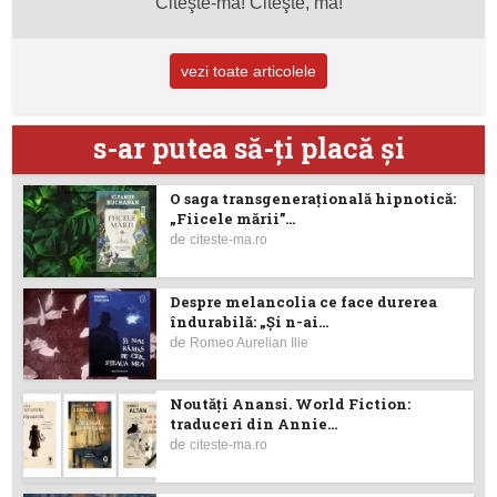
Citeşte-mă! Citeşte, mă!
vezi toate articolele
s-ar putea să-ţi placă şi
O saga transgenerațională hipnotică:
„Fiicele mării”...
de
citeste-ma.ro
Despre melancolia ce face durerea
îndurabilă: „Și n-ai...
de
Romeo Aurelian Ilie
Noutăţi Anansi. World Fiction:
traduceri din Annie...
de
citeste-ma.ro