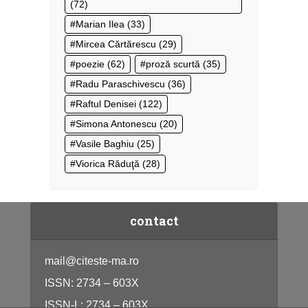
(72)
Marian Ilea
(33)
Mircea Cărtărescu
(29)
poezie
(62)
proză scurtă
(35)
Radu Paraschivescu
(36)
Raftul Denisei
(122)
Simona Antonescu
(20)
Vasile Baghiu
(25)
Viorica Răduţă
(28)
contact
mail@citeste-ma.ro
ISSN: 2734 – 603X
ISSN-L: 2734 – 603X