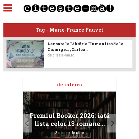
Tag - Marie-France Fauvet
Lansare la Librăria Humanitas de la
Cișmigiu: „Cartea...
de
citeste-ma.ro
de interes
taj
Ang
Premiul Booker 2026: iată
ile
Buc
lista celor 13 romane...
3 minute de citire