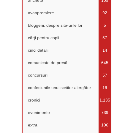
anchete
109
avanpremiere
92
bloggerii, despre site-urile lor
5
cărţi pentru copii
57
cinci detalii
14
comunicate de presă
645
concursuri
57
confesiunile unui scriitor alergător
19
cronici
1.135
evenimente
739
extra
106