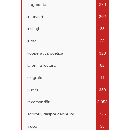
fragmente
228
interviuri
202
invitaţi
38
jurnal
23
kooperativa poetică
329
la prima lectură
52
olografe
11
poezie
389
recomandări
2.058
scriitorii, despre cărţile lor
225
video
38