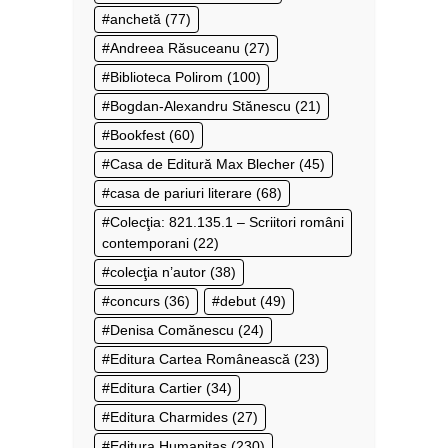
anchetă
(77)
Andreea Răsuceanu
(27)
Biblioteca Polirom
(100)
Bogdan-Alexandru Stănescu
(21)
Bookfest
(60)
Casa de Editură Max Blecher
(45)
casa de pariuri literare
(68)
Colecţia: 821.135.1 – Scriitori români
contemporani
(22)
colecţia n’autor
(38)
concurs
(36)
debut
(49)
Denisa Comănescu
(24)
Editura Cartea Românească
(23)
Editura Cartier
(34)
Editura Charmides
(27)
Editura Humanitas
(230)