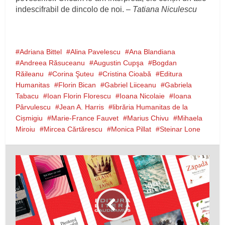
indescifrabil de dincolo de noi.
– Tatiana Niculescu
Adriana Bittel
Alina Pavelescu
Ana Blandiana
Andreea Răsuceanu
Augustin Cupşa
Bogdan
Răileanu
Corina Şuteu
Cristina Cioabă
Editura
Humanitas
Florin Bican
Gabriel Liiceanu
Gabriela
Tabacu
Ioan Florin Florescu
Ioana Nicolaie
Ioana
Pârvulescu
Jean A. Harris
librăria Humanitas de la
Cișmigiu
Marie-France Fauvet
Marius Chivu
Mihaela
Miroiu
Mircea Cărtărescu
Monica Pillat
Steinar Lone