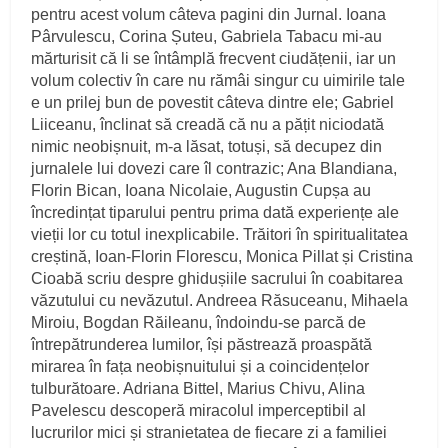
pentru acest volum câteva pagini din Jurnal. Ioana
Pârvulescu, Corina Șuteu, Gabriela Tabacu mi-au
mărturisit că li se întâmplă frecvent ciudățenii, iar un
volum colectiv în care nu rămâi singur cu uimirile tale
e un prilej bun de povestit câteva dintre ele; Gabriel
Liiceanu, înclinat să creadă că nu a pățit niciodată
nimic neobișnuit, m-a lăsat, totuși, să decupez din
jurnalele lui dovezi care îl contrazic; Ana Blandiana,
Florin Bican, Ioana Nicolaie, Augustin Cupșa au
încredințat tiparului pentru prima dată experiențe ale
vieții lor cu totul inexplicabile. Trăitori în spiritualitatea
creștină, Ioan-Florin Florescu, Monica Pillat și Cristina
Cioabă scriu despre ghidușiile sacrului în coabitarea
văzutului cu nevăzutul. Andreea Răsuceanu, Mihaela
Miroiu, Bogdan Răileanu, îndoindu-se parcă de
întrepătrunderea lumilor, își păstrează proaspătă
mirarea în fața neobișnuitului și a coincidențelor
tulburătoare. Adriana Bittel, Marius Chivu, Alina
Pavelescu descoperă miracolul imperceptibil al
lucrurilor mici și stranietatea de fiecare zi a familiei