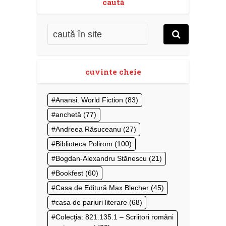
caută
cuvinte cheie
Anansi. World Fiction
(83)
anchetă
(77)
Andreea Răsuceanu
(27)
Biblioteca Polirom
(100)
Bogdan-Alexandru Stănescu
(21)
Bookfest
(60)
Casa de Editură Max Blecher
(45)
casa de pariuri literare
(68)
Colecţia: 821.135.1 – Scriitori români