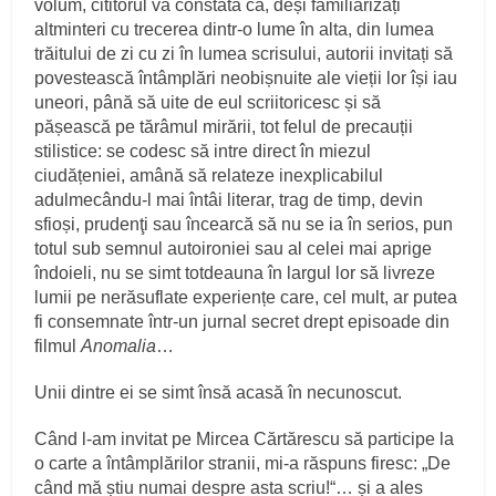
volum, cititorul va constata că, deși familiarizați
altminteri cu trecerea dintr-o lume în alta, din lumea
trăitului de zi cu zi în lumea scrisului, autorii invitați să
povestească întâmplări neobișnuite ale vieții lor își iau
uneori, până să uite de eul scriitoricesc și să
pășească pe tărâmul mirării, tot felul de precauții
stilistice: se codesc să intre direct în miezul
ciudățeniei, amână să relateze inexplicabilul
adulmecându-l mai întâi literar, trag de timp, devin
sfioși, prudenţi sau încearcă să nu se ia în serios, pun
totul sub semnul autoironiei sau al celei mai aprige
îndoieli, nu se simt totdeauna în largul lor să livreze
lumii pe nerăsuflate experiențe care, cel mult, ar putea
fi consemnate într-un jurnal secret drept episoade din
filmul
Anomalia
…
Unii dintre ei se simt însă acasă în necunoscut.
Când l-am invitat pe Mircea Cărtărescu să participe la
o carte a întâmplărilor stranii, mi-a răspuns firesc: „De
când mă știu numai despre asta scriu!“… și a ales