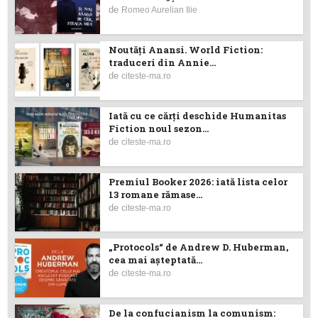
de
Romeo Aurelian Ilie
Noutăţi Anansi. World Fiction:
traduceri din Annie...
de
citeste-ma.ro
Iată cu ce cărţi deschide Humanitas
Fiction noul sezon...
de
citeste-ma.ro
Premiul Booker 2026: iată lista celor
13 romane rămase...
de
citeste-ma.ro
„Protocols“ de Andrew D. Huberman,
cea mai așteptată...
de
citeste-ma.ro
De la confucianism la comunism: