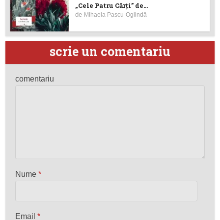
„Cele Patru Cărți” de...
de
Mihaela Pascu-Oglindă
scrie un comentariu
comentariu
Nume
*
Email
*