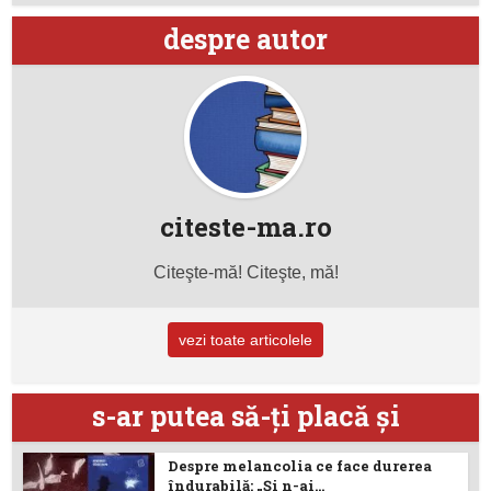
despre autor
citeste-ma.ro
Citeşte-mă! Citeşte, mă!
vezi toate articolele
s-ar putea să-ţi placă şi
Despre melancolia ce face durerea
îndurabilă: „Și n-ai...