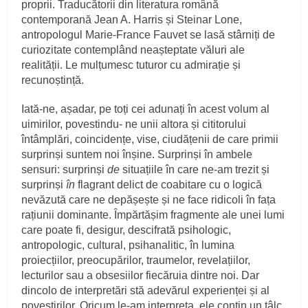
proprii. Traducătorii din literatura română
contemporană Jean A. Harris și Steinar Lone,
antropologul Marie-France Fauvet se lasă stârniți de
curiozitate contemplând neașteptate văluri ale
realității. Le mulțumesc tuturor cu admirație și
recunoștință.
Iată-ne, așadar, pe toți cei adunați în acest volum al
uimirilor, povestindu- ne unii altora și cititorului
întâmplări, coincidențe, vise, ciudățenii de care primii
surprinși suntem noi înșine. Surprinși în ambele
sensuri: surprinși
de
situațiile în care ne-am trezit și
surprinși
în
flagrant delict de coabitare cu o logică
nevăzută care ne depășește și ne face ridicoli în fața
rațiunii dominante. Împărtășim fragmente ale unei lumi
care poate fi, desigur, descifrată psihologic,
antropologic, cultural, psihanalitic, în lumina
proiecțiilor, preocupărilor, traumelor, revelațiilor,
lecturilor sau a obsesiilor fiecăruia dintre noi. Dar
dincolo de interpretări stă adevărul experienței și al
povestirilor. Oricum le-am interpreta, ele conțin un tâlc