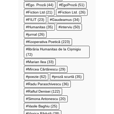
Ego. Proză
(44)
EgoProză
(51)
Fiction Ltd
(21)
Fiction Ltd.
(26)
FILIT
(23)
Gaudeamus
(34)
Humanitas
(35)
interviu
(50)
jurnal
(26)
Kooperativa Poetică
(223)
librăria Humanitas de la Cișmigiu
(72)
Marian Ilea
(33)
Mircea Cărtărescu
(29)
poezie
(62)
proză scurtă
(35)
Radu Paraschivescu
(36)
Raftul Denisei
(122)
Simona Antonescu
(20)
Vasile Baghiu
(25)
Viorica Răduţă
(28)