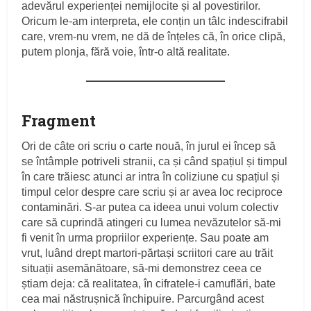
adevărul experienței nemijlocite și al povestirilor.
Oricum le-am interpreta, ele conțin un tâlc indescifrabil
care, vrem-nu vrem, ne dă de înțeles că, în orice clipă,
putem plonja, fără voie, într-o altă realitate.
Fragment
Ori de câte ori scriu o carte nouă, în jurul ei încep să
se întâmple potriveli stranii, ca și când spațiul și timpul
în care trăiesc atunci ar intra în coliziune cu spațiul și
timpul celor despre care scriu și ar avea loc reciproce
contaminări. S-ar putea ca ideea unui volum colectiv
care să cuprindă atingeri cu lumea nevăzutelor să-mi
fi venit în urma propriilor experiențe. Sau poate am
vrut, luând drept martori-părtași scriitori care au trăit
situații asemănătoare, să-mi demonstrez ceea ce
știam deja: că realitatea, în cifratele-i camuflări, bate
cea mai năstrușnică închipuire. Parcurgând acest