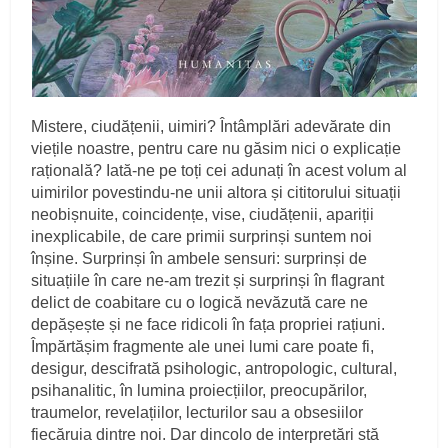
Mistere, ciudățenii, uimiri? Întâmplări adevărate din
viețile noastre, pentru care nu găsim nici o explicație
rațională? Iată-ne pe toți cei adunați în acest volum al
uimirilor povestindu-ne unii altora și cititorului situații
neobișnuite, coincidențe, vise, ciudățenii, apariții
inexplicabile, de care primii surprinși suntem noi
înșine. Surprinși în ambele sensuri: surprinși de
situațiile în care ne-am trezit și surprinși în flagrant
delict de coabitare cu o logică nevăzută care ne
depășește și ne face ridicoli în fața propriei rațiuni.
Împărtășim fragmente ale unei lumi care poate fi,
desigur, descifrată psihologic, antropologic, cultural,
psihanalitic, în lumina proiecțiilor, preocupărilor,
traumelor, revelațiilor, lecturilor sau a obsesiilor
fiecăruia dintre noi. Dar dincolo de interpretări stă