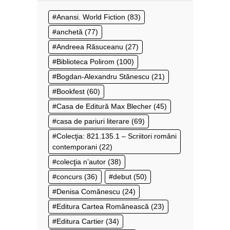
Anansi. World Fiction
(83)
anchetă
(77)
Andreea Răsuceanu
(27)
Biblioteca Polirom
(100)
Bogdan-Alexandru Stănescu
(21)
Bookfest
(60)
Casa de Editură Max Blecher
(45)
casa de pariuri literare
(69)
Colecţia: 821.135.1 – Scriitori români
contemporani
(22)
colecţia n’autor
(38)
concurs
(36)
debut
(50)
Denisa Comănescu
(24)
Editura Cartea Românească
(23)
Editura Cartier
(34)