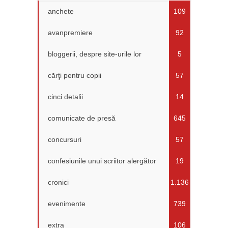
anchete
109
avanpremiere
92
bloggerii, despre site-urile lor
5
cărţi pentru copii
57
cinci detalii
14
comunicate de presă
645
concursuri
57
confesiunile unui scriitor alergător
19
cronici
1.136
evenimente
739
extra
106