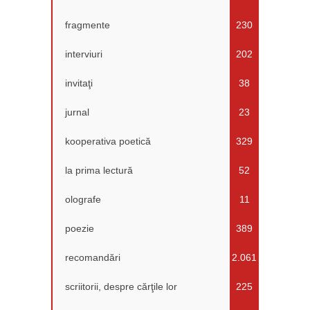
fragmente
230
interviuri
202
invitaţi
38
jurnal
23
kooperativa poetică
329
la prima lectură
52
olografe
11
poezie
389
recomandări
2.061
scriitorii, despre cărţile lor
225