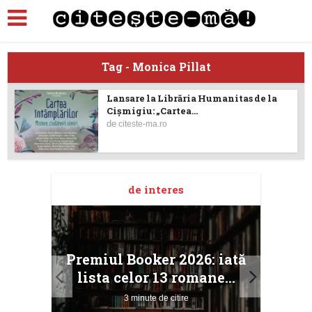
Tag - Monica Pillat
Lansare la Librăria Humanitas de la
Cișmigiu: „Cartea...
de
citeste-ma.ro
de interes
taj
Ang
Premiul Booker 2026: iată
ile
Buc
lista celor 13 romane...
3 minute de citire