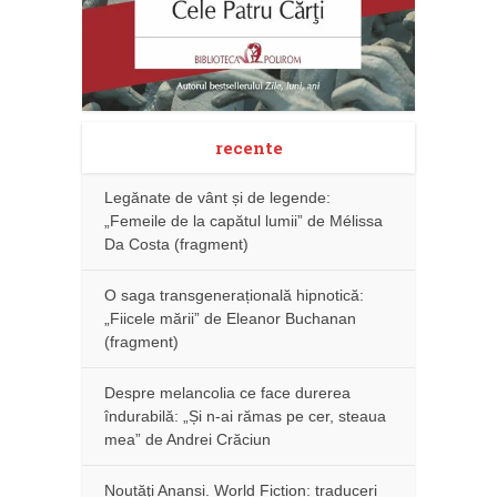
recente
Legănate de vânt și de legende:
„Femeile de la capătul lumii” de Mélissa
Da Costa (fragment)
O saga transgenerațională hipnotică:
„Fiicele mării” de Eleanor Buchanan
(fragment)
Despre melancolia ce face durerea
îndurabilă: „Și n-ai rămas pe cer, steaua
mea” de Andrei Crăciun
Noutăţi Anansi. World Fiction: traduceri