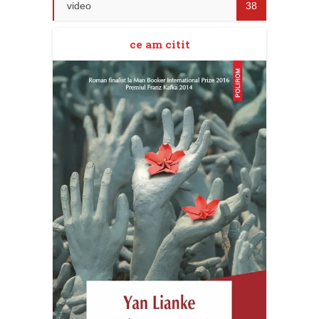
video
38
ce am citit