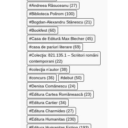
Andreea Răsuceanu
(27)
Biblioteca Polirom
(100)
Bogdan-Alexandru Stănescu
(21)
Bookfest
(60)
Casa de Editură Max Blecher
(45)
casa de pariuri literare
(69)
Colecţia: 821.135.1 – Scriitori români
contemporani
(22)
colecţia n’autor
(38)
concurs
(36)
debut
(50)
Denisa Comănescu
(24)
Editura Cartea Românească
(23)
Editura Cartier
(34)
Editura Charmides
(27)
Editura Humanitas
(230)
Editura Humanitas Fiction
(193)