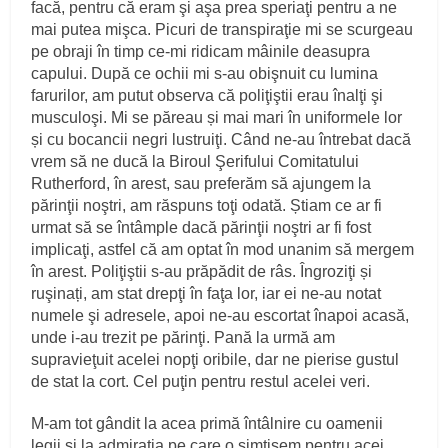
facă, pentru că eram şi aşa prea speriaţi pentru a ne
mai putea mişca. Picuri de transpiraţie mi se scurgeau
pe obraji în timp ce‑mi ridicam mâinile deasupra
capului. După ce ochii mi s‑au obişnuit cu lumina
farurilor, am putut observa că poliţiştii erau înalţi şi
musculoşi. Mi se păreau și mai mari în uniformele lor
și cu bocancii negri lustruiţi. Când ne‑au întrebat dacă
vrem să ne ducă la Biroul Şerifului Comitatului
Rutherford, în arest, sau preferăm să ajungem la
părinţii noştri, am răspuns toţi odată. Știam ce ar fi
urmat să se întâmple dacă părinţii noştri ar fi fost
implicaţi, astfel că am optat în mod unanim să mergem
în arest. Poliţiştii s‑au prăpădit de râs. Îngroziţi și
ruşinați, am stat drepţi în faţa lor, iar ei ne‑au notat
numele şi adresele, apoi ne‑au escortat înapoi acasă,
unde i‑au trezit pe părinţi. Pană la urmă am
supravieţuit acelei nopţi oribile, dar ne pierise gustul
de stat la cort. Cel puţin pentru restul acelei veri.
M‑am tot gândit la acea primă întâlnire cu oamenii
legii şi la admiraţia pe care o simţisem pentru acei