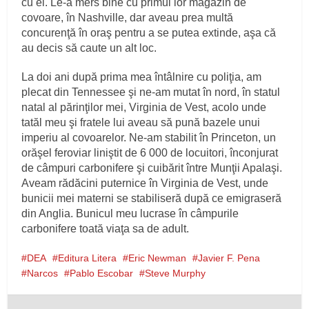
cu el. Le‑a mers bine cu primul lor magazin de
covoare, în Nashville, dar aveau prea multă
concurenţă în oraş pentru a se putea extinde, aşa că
au decis să caute un alt loc.
La doi ani după prima mea întâlnire cu poliţia, am
plecat din Tennessee şi ne‑am mutat în nord, în statul
natal al părinţilor mei, Virginia de Vest, acolo unde
tatăl meu şi fratele lui aveau să pună bazele unui
imperiu al covoarelor. Ne‑am stabilit în Princeton, un
orăşel feroviar liniştit de 6 000 de locuitori, înconjurat
de câmpuri carbonifere şi cuibărit între Munţii Apalaşi.
Aveam rădăcini puternice în Virginia de Vest, unde
bunicii mei materni se stabiliseră după ce emigraseră
din Anglia. Bunicul meu lucrase în câmpurile
carbonifere toată viaţa sa de adult.
DEA
Editura Litera
Eric Newman
Javier F. Pena
Narcos
Pablo Escobar
Steve Murphy