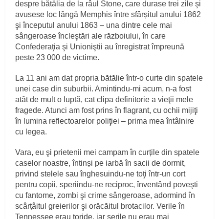
despre bătălia de la râul Stone, care durase trei zile şi
avusese loc lângă Memphis între sfârșitul anului 1862
şi începutul anului 1863 – una dintre cele mai
sângeroase încleştări ale războiului, în care
Confederaţia şi Unioniştii au înregistrat împreună
peste 23 000 de victime.
La 11 ani am dat propria bătălie într‑o curte din spatele
unei case din suburbii. Amintindu‑mi acum, n‑a fost
atât de mult o luptă, cat clipa definitorie a vieţii mele
fragede. Atunci am fost prins în flagrant, cu ochii mijiţi
în lumina reflectoarelor poliţiei – prima mea întâlnire
cu legea.
Vara, eu şi prietenii mei campam în curțile din spatele
caselor noastre, întinși pe iarbă în sacii de dormit,
privind stelele sau înghesuindu‑ne toţi într‑un cort
pentru copii, speriindu‑ne reciproc, înventând poveşti
cu fantome, zombi şi crime sângeroase, adormind în
scârțâitul greierilor şi orăcăitul brotacilor. Verile în
Tennessee erau toride, iar serile nu erau mai