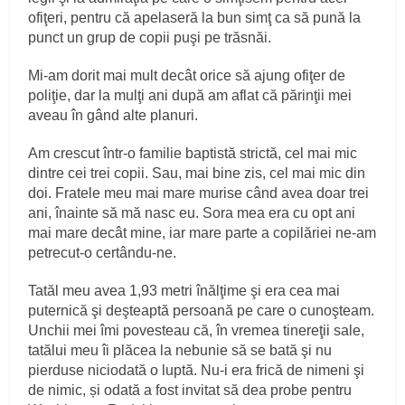
ofiţeri, pentru că apelaseră la bun simţ ca să pună la
punct un grup de copii puşi pe trăsnăi.
Mi‑am dorit mai mult decât orice să ajung ofiţer de
poliţie, dar la mulţi ani după am aflat că părinţii mei
aveau în gând alte planuri.
Am crescut într‑o familie baptistă strictă, cel mai mic
dintre cei trei copii. Sau, mai bine zis, cel mai mic din
doi. Fratele meu mai mare murise când avea doar trei
ani, înainte să mă nasc eu. Sora mea era cu opt ani
mai mare decât mine, iar mare parte a copilăriei ne‑am
petrecut‑o certându‑ne.
Tatăl meu avea 1,93 metri înălţime şi era cea mai
puternică şi deşteaptă persoană pe care o cunoşteam.
Unchii mei îmi povesteau că, în vremea tinereţii sale,
tatălui meu îi plăcea la nebunie să se bată şi nu
pierduse niciodată o luptă. Nu‑i era frică de nimeni şi
de nimic, și odată a fost invitat să dea probe pentru