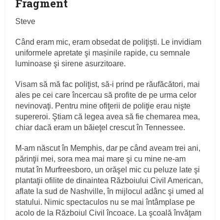
Fragment
Steve
Când eram mic, eram obsedat de poliţiști. Le invidiam
uniformele apretate şi mașinile rapide, cu semnale
luminoase şi sirene asurzitoare.
Visam să mă fac poliţist, să‑i prind pe răufăcători, mai
ales pe cei care încercau să profite de pe urma celor
nevinovaţi. Pentru mine ofiţerii de poliţie erau nişte
supereroi. Ştiam că legea avea să fie chemarea mea,
chiar dacă eram un băieţel crescut în Tennessee.
M‑am născut în Memphis, dar pe când aveam trei ani,
părinţii mei, sora mea mai mare şi cu mine ne‑am
mutat în Murfreesboro, un orăşel mic cu peluze late şi
plantaţii ofilite de dinaintea Războiului Civil American,
aflate la sud de Nashville, în mijlocul adânc şi umed al
statului. Nimic spectaculos nu se mai întâmplase pe
acolo de la Războiul Civil încoace. La şcoală învăţam