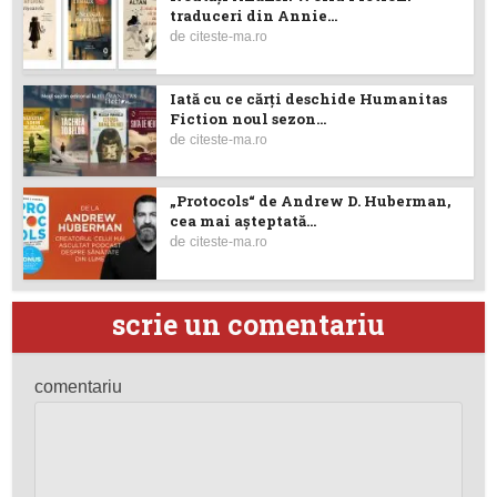
traduceri din Annie...
de
citeste-ma.ro
Iată cu ce cărţi deschide Humanitas
Fiction noul sezon...
de
citeste-ma.ro
„Protocols“ de Andrew D. Huberman,
cea mai așteptată...
de
citeste-ma.ro
scrie un comentariu
comentariu