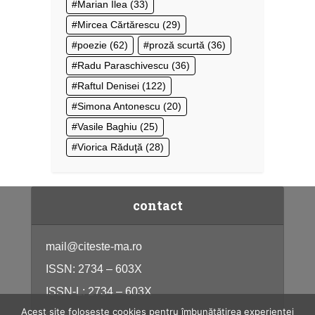
Marian Ilea
(33)
Mircea Cărtărescu
(29)
poezie
(62)
proză scurtă
(36)
Radu Paraschivescu
(36)
Raftul Denisei
(122)
Simona Antonescu
(20)
Vasile Baghiu
(25)
Viorica Răduţă
(28)
contact
mail@citeste-ma.ro
ISSN: 2734 – 603X
ISSN-L: 2734 – 603X
Acest site folosește cookies pentru îmbunătățirea experienței
citeste-ma.ro