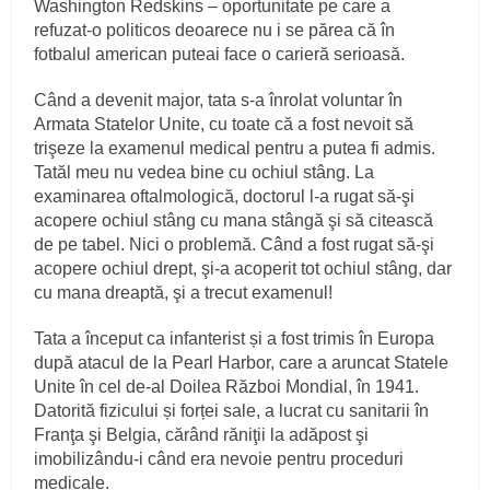
Washington Redskins – oportunitate pe care a
refuzat‑o politicos deoarece nu i se părea că în
fotbalul american puteai face o carieră serioasă.
Când a devenit major, tata s‑a înrolat voluntar în
Armata Statelor Unite, cu toate că a fost nevoit să
trişeze la examenul medical pentru a putea fi admis.
Tatăl meu nu vedea bine cu ochiul stâng. La
examinarea oftalmologică, doctorul l‑a rugat să‑şi
acopere ochiul stâng cu mana stângă şi să citească
de pe tabel. Nici o problemă. Când a fost rugat să‑şi
acopere ochiul drept, şi‑a acoperit tot ochiul stâng, dar
cu mana dreaptă, şi a trecut examenul!
Tata a început ca infanterist și a fost trimis în Europa
după atacul de la Pearl Harbor, care a aruncat Statele
Unite în cel de‑al Doilea Război Mondial, în 1941.
Datorită fizicului și forței sale, a lucrat cu sanitarii în
Franţa şi Belgia, cărând răniţii la adăpost şi
imobilizându‑i când era nevoie pentru proceduri
medicale.