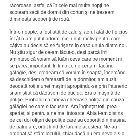
răcoroase, astfel că în cele mai multe nopţi ne
scoteam sacii de dormit din corturi şi ne trezeam
dimineaţa acoperiţi de rouă.
Într‑o noapte, a fost atât de cald şi aerul atât de lipicios
încât n‑am putut adormi nici unul, motiv pentru care
câțiva au decis să se furişeze în casa unuia dintre noi.
Nu ştiu sigur de ce‑am făcut‑o, deşi parcă îmi
amintesc că voiam să luăm ceva care pe moment ni
se părea important. În timp ce ne certam, făcând
gălăgie, deşi credeam că vorbim în şoaptă, încercând
să deschidem o fereastră de la dormitor, am auzit
deodată roţile unei maşini apropiindu‑se prin întuneric
și am știut că dădusem de bucluc. Era o maşină de
poliţie. Probabil că cineva chemase poliţia din cauza
gălăgiei pe care o făcusem. Am îngheţat toţi, prea
speriaţi și pentru a ne mai întoarce. Abia i‑am distins
pe cei doi ofiţeri de poliţie care au coborât din maşina
de patrulare, orbit fiind de farurile acesteia. Ne‑au
ordonat să stăm locului, chiar dacă nu era nevoie s‑o