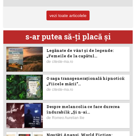
vezi toate articolele
s-ar putea să-ţi placă şi
Legănate de vânt și de legende:
„Femeile de la capătul...
de
citeste-ma.ro
O saga transgenerațională hipnotică:
„Fiicele mării”...
de
citeste-ma.ro
Despre melancolia ce face durerea
îndurabilă: „Și n-ai...
de
Romeo Aurelian Ilie
Noutăţi Anansi. World Fiction: