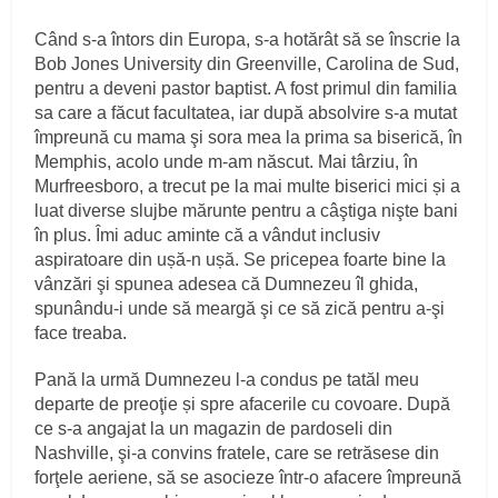
Când s‑a întors din Europa, s‑a hotărât să se înscrie la
Bob Jones University din Greenville, Carolina de Sud,
pentru a deveni pastor baptist. A fost primul din familia
sa care a făcut facultatea, iar după absolvire s‑a mutat
împreună cu mama şi sora mea la prima sa biserică, în
Memphis, acolo unde m‑am născut. Mai târziu, în
Murfreesboro, a trecut pe la mai multe biserici mici și a
luat diverse slujbe mărunte pentru a câştiga nişte bani
în plus. Îmi aduc aminte că a vândut inclusiv
aspiratoare din ușă‑n ușă. Se pricepea foarte bine la
vânzări şi spunea adesea că Dumnezeu îl ghida,
spunându‑i unde să meargă şi ce să zică pentru a‑şi
face treaba.
Pană la urmă Dumnezeu l‑a condus pe tatăl meu
departe de preoţie și spre afacerile cu covoare. După
ce s‑a angajat la un magazin de pardoseli din
Nashville, şi‑a convins fratele, care se retrăsese din
forţele aeriene, să se asocieze într‑o afacere împreună