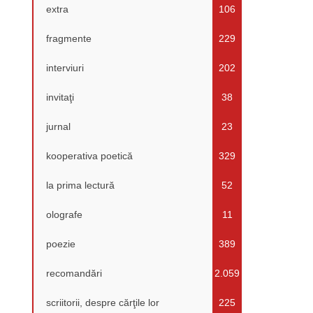
extra
106
fragmente
229
interviuri
202
invitaţi
38
jurnal
23
kooperativa poetică
329
la prima lectură
52
olografe
11
poezie
389
recomandări
2.059
scriitorii, despre cărţile lor
225