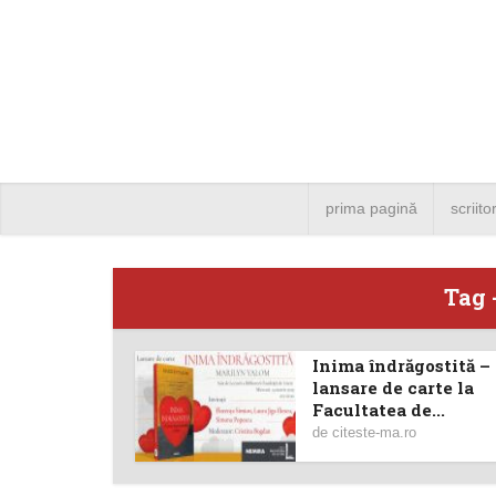
prima pagină
scriito
Tag 
Inima îndrăgostită –
Angela
lansare de carte la
Facultatea de...
Bucure
de
citeste-ma.ro
4