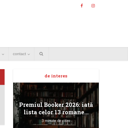
e
contact
de interes
Angela
Premiul Booker 2026: iată
Bucur
lista celor 13 romane...
3 minute de citire