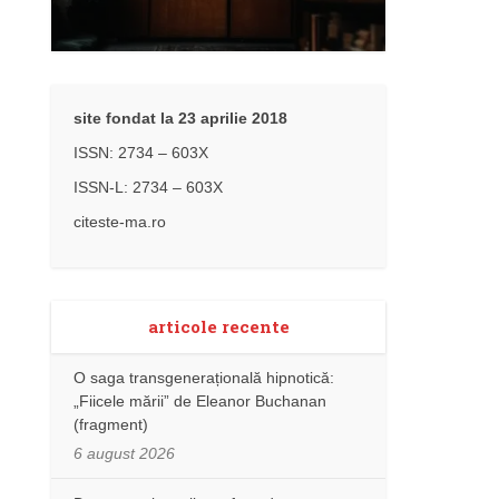
site fondat la 23 aprilie 2018
ISSN: 2734 – 603X
ISSN-L: 2734 – 603X
citeste-ma.ro
articole recente
O saga transgenerațională hipnotică:
„Fiicele mării” de Eleanor Buchanan
(fragment)
6 august 2026