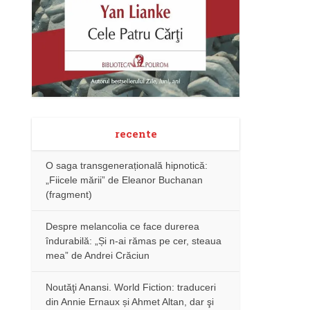
recente
O saga transgenerațională hipnotică:
„Fiicele mării” de Eleanor Buchanan
(fragment)
Despre melancolia ce face durerea
îndurabilă: „Și n-ai rămas pe cer, steaua
mea” de Andrei Crăciun
Noutăţi Anansi. World Fiction: traduceri
din Annie Ernaux și Ahmet Altan, dar şi