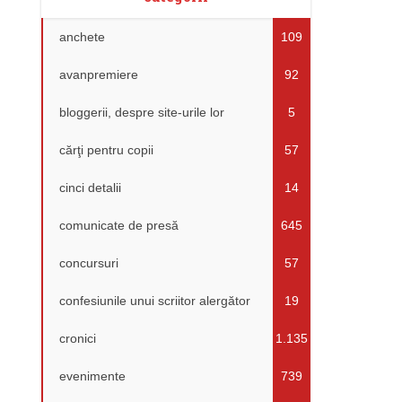
anchete
109
avanpremiere
92
bloggerii, despre site-urile lor
5
cărţi pentru copii
57
cinci detalii
14
comunicate de presă
645
concursuri
57
confesiunile unui scriitor alergător
19
cronici
1.135
evenimente
739