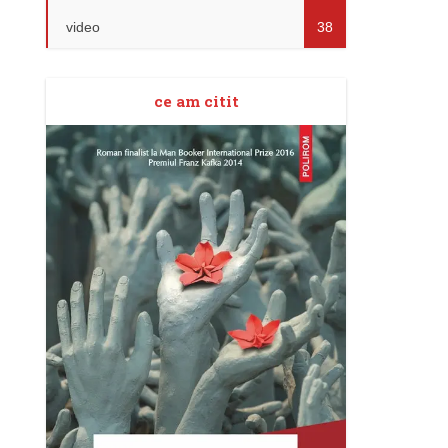
video
38
ce am citit