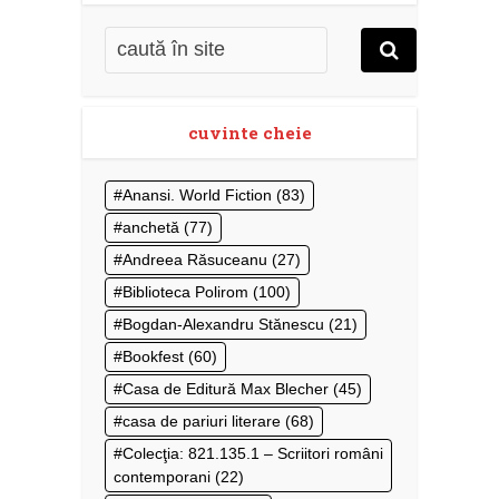
cuvinte cheie
Anansi. World Fiction
(83)
anchetă
(77)
Andreea Răsuceanu
(27)
Biblioteca Polirom
(100)
Bogdan-Alexandru Stănescu
(21)
Bookfest
(60)
Casa de Editură Max Blecher
(45)
casa de pariuri literare
(68)
Colecţia: 821.135.1 – Scriitori români
contemporani
(22)