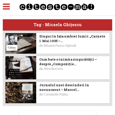
Tag - Micaela Ghiţescu
Singur în fața umbrei lumii: „Carnete
I. Mai 1935 –...
de
Mihaela Pascu-Oglindă
Cum bate o inimă a singurătății –
despre „Compoziție...
de
Alina Burcioiu
Jurnalul unei descinderi în
necunoscut – Marcel...
de
Constantin Piştea