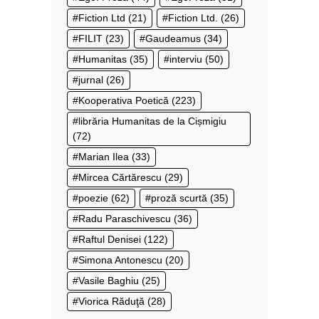
Fiction Ltd
(21)
Fiction Ltd.
(26)
FILIT
(23)
Gaudeamus
(34)
Humanitas
(35)
interviu
(50)
jurnal
(26)
Kooperativa Poetică
(223)
librăria Humanitas de la Cișmigiu
(72)
Marian Ilea
(33)
Mircea Cărtărescu
(29)
poezie
(62)
proză scurtă
(35)
Radu Paraschivescu
(36)
Raftul Denisei
(122)
Simona Antonescu
(20)
Vasile Baghiu
(25)
Viorica Răduţă
(28)