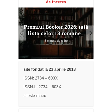
de interes
taj
Ang
Premiul Booker 2026: iată
ile
Buc
lista celor 13 romane...
3 minute de citire
site fondat la 23 aprilie 2018
ISSN: 2734 – 603X
ISSN-L: 2734 – 603X
citeste-ma.ro