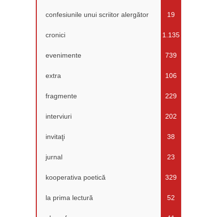
confesiunile unui scriitor alergător
19
cronici
1.135
evenimente
739
extra
106
fragmente
229
interviuri
202
invitaţi
38
jurnal
23
kooperativa poetică
329
la prima lectură
52