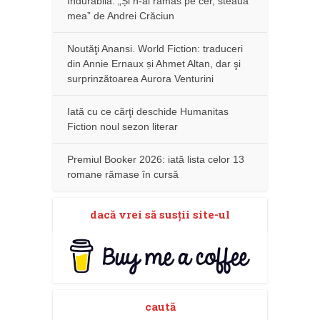
îndurabilă: „Și n-ai rămas pe cer, steaua
mea” de Andrei Crăciun
Noutăţi Anansi. World Fiction: traduceri
din Annie Ernaux și Ahmet Altan, dar şi
surprinzătoarea Aurora Venturini
Iată cu ce cărţi deschide Humanitas
Fiction noul sezon literar
Premiul Booker 2026: iată lista celor 13
romane rămase în cursă
dacă vrei să susţii site-ul
caută