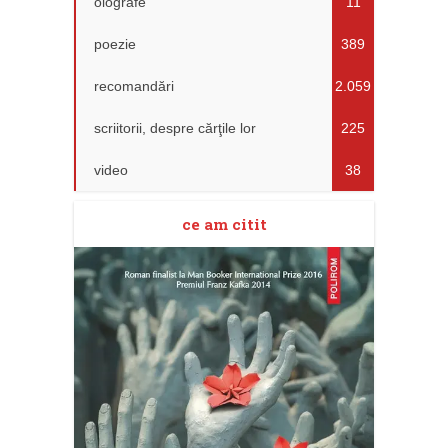
olografe
11
poezie
389
recomandări
2.059
scriitorii, despre cărţile lor
225
video
38
ce am citit