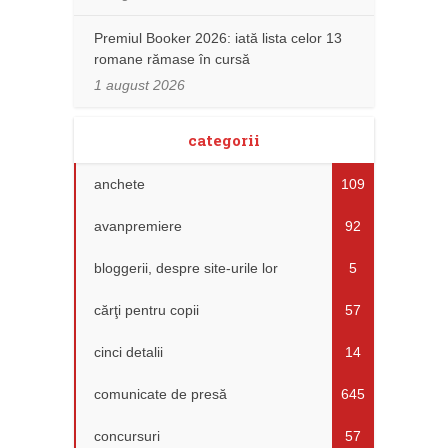
Premiul Booker 2026: iată lista celor 13
romane rămase în cursă
1 august 2026
categorii
anchete
109
avanpremiere
92
bloggerii, despre site-urile lor
5
cărţi pentru copii
57
cinci detalii
14
comunicate de presă
645
concursuri
57