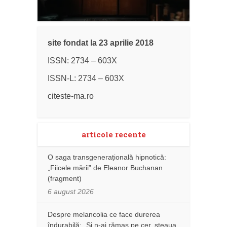
site fondat la 23 aprilie 2018
ISSN: 2734 – 603X
ISSN-L: 2734 – 603X
citeste-ma.ro
articole recente
O saga transgenerațională hipnotică:
„Fiicele mării” de Eleanor Buchanan
(fragment)
6 august 2026
Despre melancolia ce face durerea
îndurabilă: „Și n-ai rămas pe cer, steaua