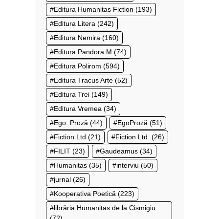
Editura Humanitas Fiction
(193)
Editura Litera
(242)
Editura Nemira
(160)
Editura Pandora M
(74)
Editura Polirom
(594)
Editura Tracus Arte
(52)
Editura Trei
(149)
Editura Vremea
(34)
Ego. Proză
(44)
EgoProză
(51)
Fiction Ltd
(21)
Fiction Ltd.
(26)
FILIT
(23)
Gaudeamus
(34)
Humanitas
(35)
interviu
(50)
jurnal
(26)
Kooperativa Poetică
(223)
librăria Humanitas de la Cișmigiu
(72)