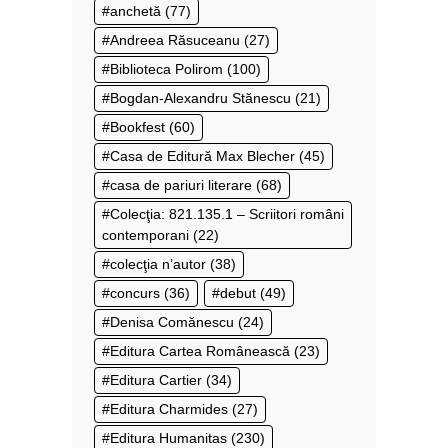
anchetă
(77)
Andreea Răsuceanu
(27)
Biblioteca Polirom
(100)
Bogdan-Alexandru Stănescu
(21)
Bookfest
(60)
Casa de Editură Max Blecher
(45)
casa de pariuri literare
(68)
Colecţia: 821.135.1 – Scriitori români
contemporani
(22)
colecţia n’autor
(38)
concurs
(36)
debut
(49)
Denisa Comănescu
(24)
Editura Cartea Românească
(23)
Editura Cartier
(34)
Editura Charmides
(27)
Editura Humanitas
(230)