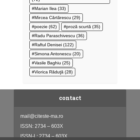
Marian Ilea
(33)
Mircea Cărtărescu
(29)
poezie
(62)
proză scurtă
(35)
Radu Paraschivescu
(36)
Raftul Denisei
(122)
Simona Antonescu
(20)
Vasile Baghiu
(25)
Viorica Răduţă
(28)
contact
mail@citeste-ma.ro
ISSN: 2734 – 603X
ISSN-L: 2734 – 603X