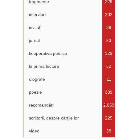
fragmente
229
interviuri
202
invitaţi
38
jurnal
23
kooperativa poetică
329
la prima lectură
52
olografe
11
poezie
389
recomandări
2.059
scriitorii, despre cărţile lor
225
video
38