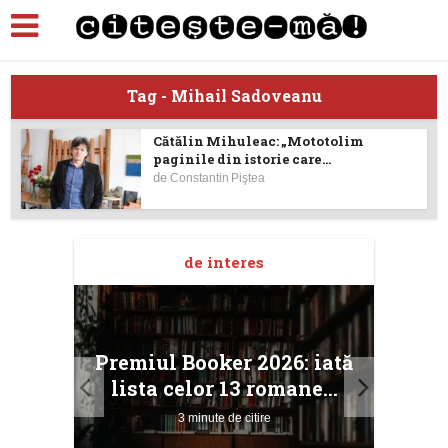
Tag - Mihail Sadoveanu
Cătălin Mihuleac: „Mototolim
paginile din istorie care...
de
Constantin Piştea
de interes
taj
Ang
Premiul Booker 2026: iată
ile
Buc
lista celor 13 romane...
3 minute de citire