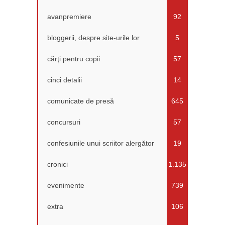
avanpremiere
92
bloggerii, despre site-urile lor
5
cărţi pentru copii
57
cinci detalii
14
comunicate de presă
645
concursuri
57
confesiunile unui scriitor alergător
19
cronici
1.135
evenimente
739
extra
106