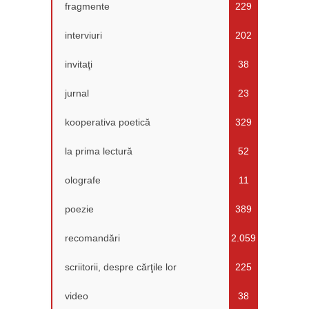
fragmente
229
interviuri
202
invitaţi
38
jurnal
23
kooperativa poetică
329
la prima lectură
52
olografe
11
poezie
389
recomandări
2.059
scriitorii, despre cărţile lor
225
video
38