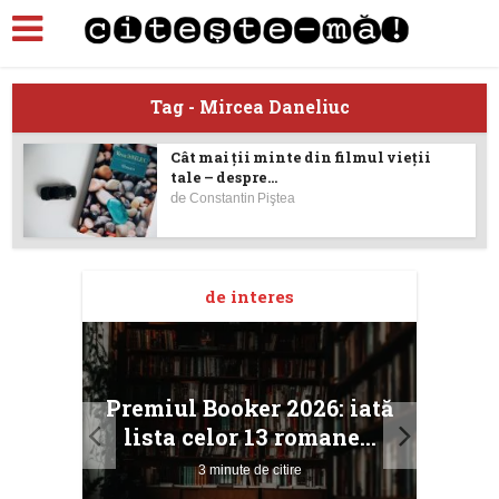
Tag - Mircea Daneliuc
Cât mai ţii minte din filmul vieţii
tale – despre...
de
Constantin Piştea
de interes
taj
Ang
Premiul Booker 2026: iată
ile
Buc
lista celor 13 romane...
3 minute de citire