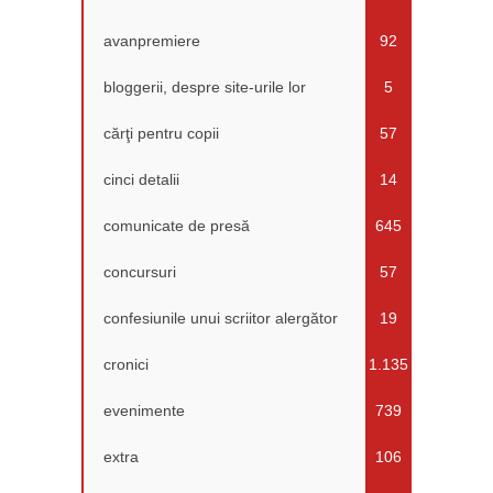
avanpremiere
92
bloggerii, despre site-urile lor
5
cărţi pentru copii
57
cinci detalii
14
comunicate de presă
645
concursuri
57
confesiunile unui scriitor alergător
19
cronici
1.135
evenimente
739
extra
106