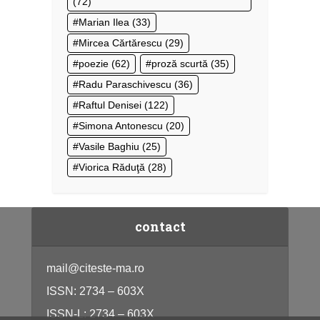
(72)
Marian Ilea
(33)
Mircea Cărtărescu
(29)
poezie
(62)
proză scurtă
(35)
Radu Paraschivescu
(36)
Raftul Denisei
(122)
Simona Antonescu
(20)
Vasile Baghiu
(25)
Viorica Răduţă
(28)
contact
mail@citeste-ma.ro
ISSN: 2734 – 603X
ISSN-L: 2734 – 603X