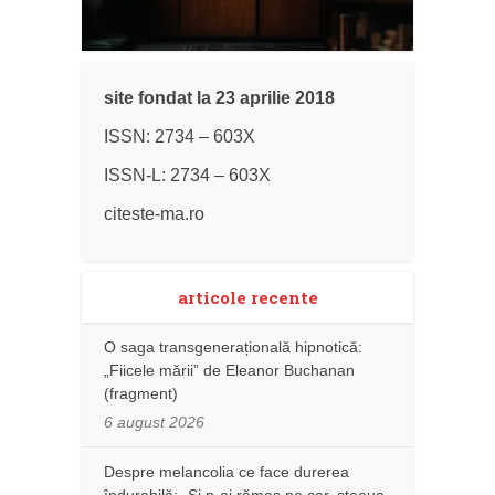
site fondat la 23 aprilie 2018
ISSN: 2734 – 603X
ISSN-L: 2734 – 603X
citeste-ma.ro
articole recente
O saga transgenerațională hipnotică:
„Fiicele mării” de Eleanor Buchanan
(fragment)
6 august 2026
Despre melancolia ce face durerea
îndurabilă: „Și n-ai rămas pe cer, steaua