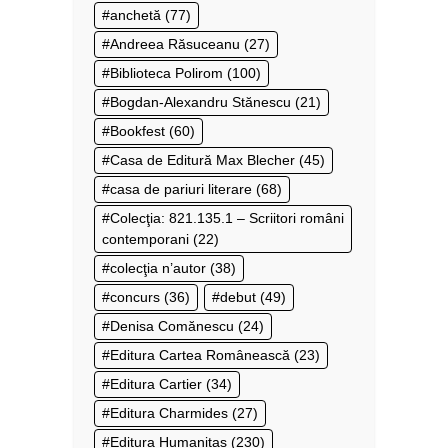
anchetă
(77)
Andreea Răsuceanu
(27)
Biblioteca Polirom
(100)
Bogdan-Alexandru Stănescu
(21)
Bookfest
(60)
Casa de Editură Max Blecher
(45)
casa de pariuri literare
(68)
Colecţia: 821.135.1 – Scriitori români
contemporani
(22)
colecţia n’autor
(38)
concurs
(36)
debut
(49)
Denisa Comănescu
(24)
Editura Cartea Românească
(23)
Editura Cartier
(34)
Editura Charmides
(27)
Editura Humanitas
(230)