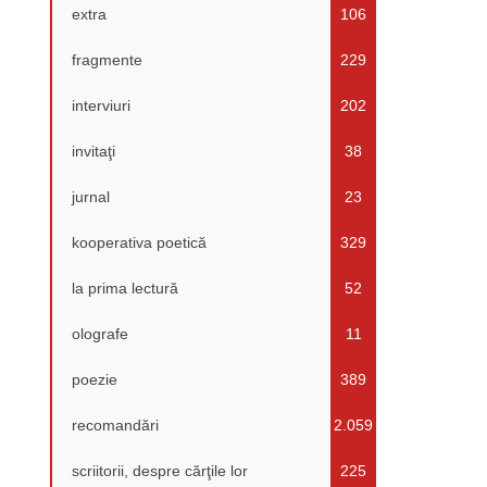
extra
106
fragmente
229
interviuri
202
invitaţi
38
jurnal
23
kooperativa poetică
329
la prima lectură
52
olografe
11
poezie
389
recomandări
2.059
scriitorii, despre cărţile lor
225