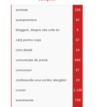
anchete
109
avanpremiere
92
bloggerii, despre site-urile lor
5
cărţi pentru copii
57
cinci detalii
14
comunicate de presă
645
concursuri
57
confesiunile unui scriitor alergător
19
cronici
1.135
evenimente
739