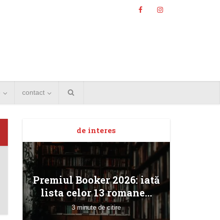
e
contact
de interes
Angela
Premiul Booker 2026: iată
Bucur
lista celor 13 romane...
3 minute de citire