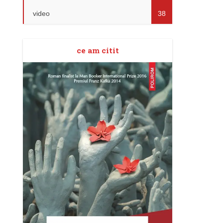
video
38
ce am citit