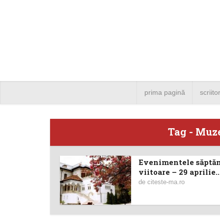
prima pagină
scriito
Tag - Muz
Evenimentele săptă
Angela
viitoare – 29 aprilie..
de
citeste-ma.ro
Bucure
4