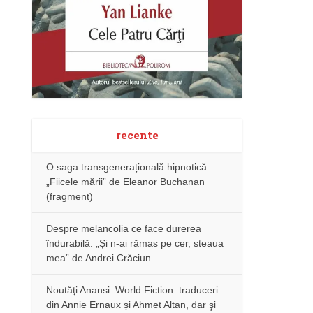
recente
O saga transgenerațională hipnotică:
„Fiicele mării” de Eleanor Buchanan
(fragment)
Despre melancolia ce face durerea
îndurabilă: „Și n-ai rămas pe cer, steaua
mea” de Andrei Crăciun
Noutăţi Anansi. World Fiction: traduceri
din Annie Ernaux și Ahmet Altan, dar şi