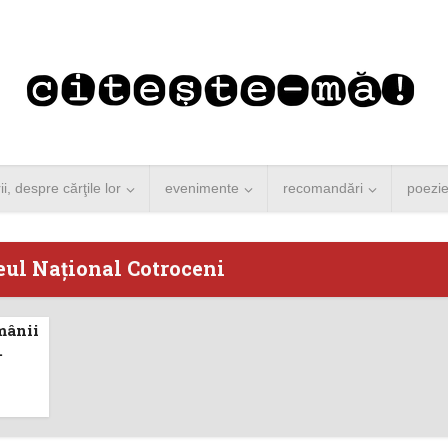
rii, despre cărţile lor
evenimente
recomandări
poezi
eul Național Cotroceni
mânii
 Merkel vine la
Concurs de reportaj
.
ști. Lansare de
literar pentru noile
carte şi...
generații...
 minute de citire
3 minute de citire