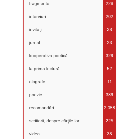
fragmente
228
interviuri
202
invitaţi
38
jurnal
23
kooperativa poetică
329
la prima lectură
52
olografe
11
poezie
389
recomandări
2.058
scriitorii, despre cărţile lor
225
video
38