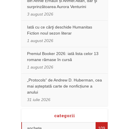
din Annie Ernaux și Ahmet Altan, dar şi
surprinzătoarea Aurora Venturini
3 august 2026
Iată cu ce cărţi deschide Humanitas
Fiction noul sezon literar
1 august 2026
Premiul Booker 2026: iată lista celor 13
romane rămase în cursă
1 august 2026
„Protocols“ de Andrew D. Huberman, cea
mai așteptată carte de nonficțiune a
anului
31 iulie 2026
categorii
anchete
109