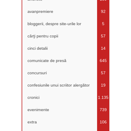
avanpremiere
92
bloggerii, despre site-urile lor
5
cărţi pentru copii
57
cinci detalii
14
comunicate de presă
645
concursuri
57
confesiunile unui scriitor alergător
19
cronici
1.135
evenimente
739
extra
106