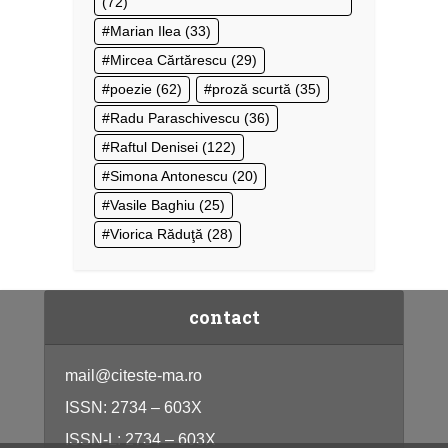
(72)
Marian Ilea
(33)
Mircea Cărtărescu
(29)
poezie
(62)
proză scurtă
(35)
Radu Paraschivescu
(36)
Raftul Denisei
(122)
Simona Antonescu
(20)
Vasile Baghiu
(25)
Viorica Răduţă
(28)
contact
mail@citeste-ma.ro
ISSN: 2734 – 603X
ISSN-L: 2734 – 603X