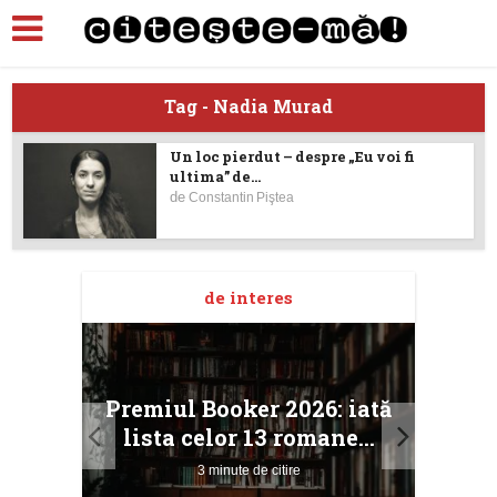
Tag - Nadia Murad
Un loc pierdut – despre „Eu voi fi
ultima” de...
de
Constantin Piştea
de interes
taj
Ang
Premiul Booker 2026: iată
ile
Buc
lista celor 13 romane...
3 minute de citire