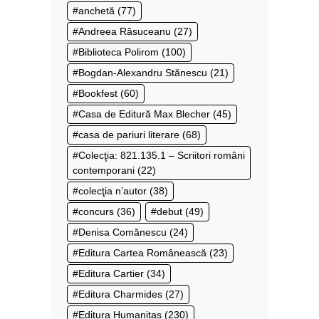
anchetă
(77)
Andreea Răsuceanu
(27)
Biblioteca Polirom
(100)
Bogdan-Alexandru Stănescu
(21)
Bookfest
(60)
Casa de Editură Max Blecher
(45)
casa de pariuri literare
(68)
Colecţia: 821.135.1 – Scriitori români
contemporani
(22)
colecţia n’autor
(38)
concurs
(36)
debut
(49)
Denisa Comănescu
(24)
Editura Cartea Românească
(23)
Editura Cartier
(34)
Editura Charmides
(27)
Editura Humanitas
(230)