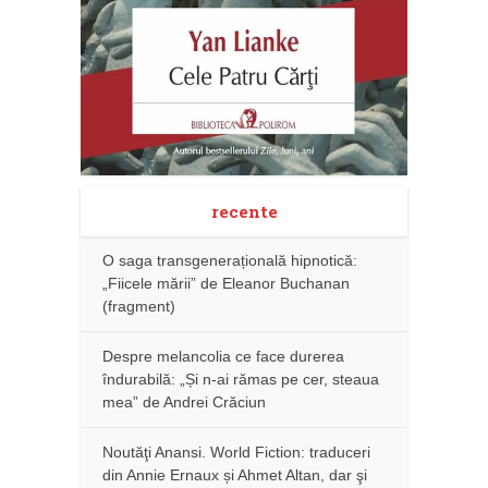
recente
O saga transgenerațională hipnotică:
„Fiicele mării” de Eleanor Buchanan
(fragment)
Despre melancolia ce face durerea
îndurabilă: „Și n-ai rămas pe cer, steaua
mea” de Andrei Crăciun
Noutăţi Anansi. World Fiction: traduceri
din Annie Ernaux și Ahmet Altan, dar şi