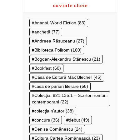
cuvinte cheie
Anansi. World Fiction
(83)
anchetă
(77)
Andreea Răsuceanu
(27)
Biblioteca Polirom
(100)
Bogdan-Alexandru Stănescu
(21)
Bookfest
(60)
Casa de Editură Max Blecher
(45)
casa de pariuri literare
(68)
Colecţia: 821.135.1 – Scriitori români
contemporani
(22)
colecţia n’autor
(38)
concurs
(36)
debut
(49)
Denisa Comănescu
(24)
Editura Cartea Românească
(23)