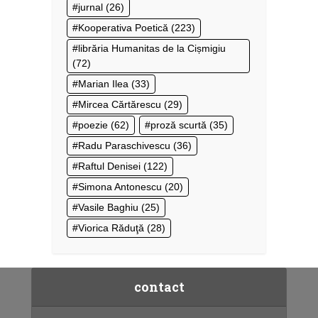
jurnal
(26)
Kooperativa Poetică
(223)
librăria Humanitas de la Cișmigiu
(72)
Marian Ilea
(33)
Mircea Cărtărescu
(29)
poezie
(62)
proză scurtă
(35)
Radu Paraschivescu
(36)
Raftul Denisei
(122)
Simona Antonescu
(20)
Vasile Baghiu
(25)
Viorica Răduţă
(28)
contact