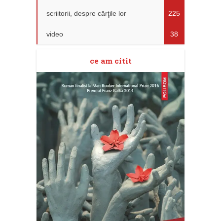
scriitorii, despre cărţile lor
225
video
38
ce am citit