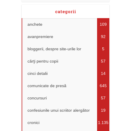
categorii
anchete
109
avanpremiere
92
bloggerii, despre site-urile lor
5
cărţi pentru copii
57
cinci detalii
14
comunicate de presă
645
concursuri
57
confesiunile unui scriitor alergător
19
cronici
1.135