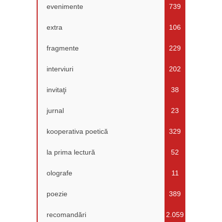
evenimente
739
extra
106
fragmente
229
interviuri
202
invitaţi
38
jurnal
23
kooperativa poetică
329
la prima lectură
52
olografe
11
poezie
389
recomandări
2.059