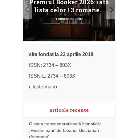
Premiul Booker 2026: iată
ile
Buc
lista celor 13 romane...
3 minute de citire
site fondat la 23 aprilie 2018
ISSN: 2734 – 603X
ISSN-L: 2734 – 603X
citeste-ma.ro
articole recente
O saga transgenerațională hipnotică:
„Fiicele mării” de Eleanor Buchanan
(fragment)