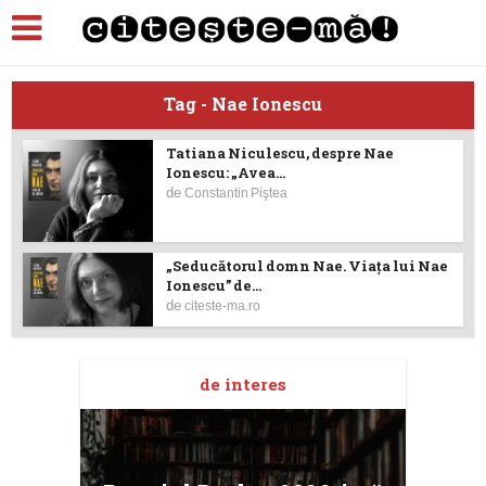
Tag - Nae Ionescu
Tatiana Niculescu, despre Nae
Ionescu: „Avea...
de
Constantin Piştea
„Seducătorul domn Nae. Viața lui Nae
Ionescu” de...
de
citeste-ma.ro
de interes
taj
Ang