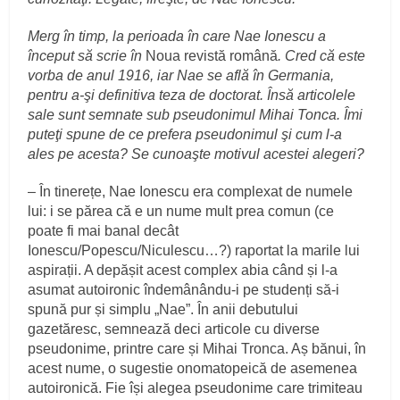
Merg în timp, la perioada în care Nae Ionescu a
început să scrie în
Noua revistă română
. Cred că este
vorba de anul 1916, iar Nae se află în Germania,
pentru a-şi definitiva teza de doctorat. Însă articolele
sale sunt semnate sub pseudonimul Mihai Tonca. Îmi
puteţi spune de ce prefera pseudonimul şi cum l-a
ales pe acesta? Se cunoaşte motivul acestei alegeri?
– În tinerețe, Nae Ionescu era complexat de numele
lui: i se părea că e un nume mult prea comun (ce
poate fi mai banal decât
Ionescu/Popescu/Niculescu…?) raportat la marile lui
aspirații. A depășit acest complex abia când și l-a
asumat autoironic îndemânându-i pe studenți să-i
spună pur și simplu „Nae”. În anii debutului
gazetăresc, semnează deci articole cu diverse
pseudonime, printre care și Mihai Tronca. Aș bănui, în
acest nume, o sugestie onomatopeică de asemenea
autoironică. Fie își alegea pseudonime care trimiteau