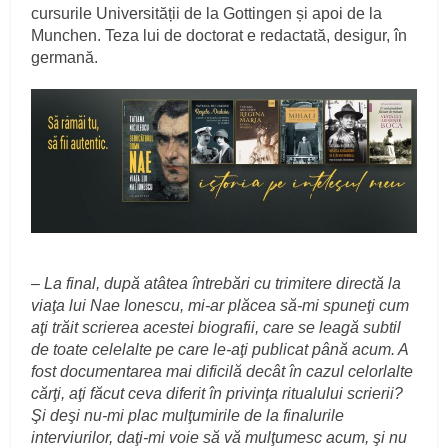
cursurile Universității de la Gottingen și apoi de la
Munchen. Teza lui de doctorat e redactată, desigur, în
germană.
–
La final, după atâtea întrebări cu trimitere directă la
viaţa lui Nae Ionescu, mi-ar plăcea să-mi spuneţi cum
aţi trăit scrierea acestei biografii, care se leagă subtil
de toate celelalte pe care le-aţi publicat până acum. A
fost documentarea mai dificilă decât în cazul celorlalte
cărţi, aţi făcut ceva diferit în privinţa ritualului scrierii?
Şi deşi nu-mi plac mulţumirile de la finalurile
interviurilor, daţi-mi voie să vă mulţumesc acum, şi nu