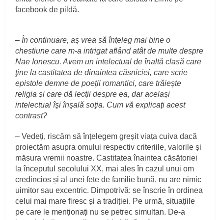
facebook de pildă.
–
În continuare, aş vrea să înţeleg mai bine o
chestiune care m-a intrigat aflând atât de multe despre
Nae Ionescu. Avem un intelectual de înaltă clasă care
ţine la castitatea de dinaintea căsniciei, care scrie
epistole demne de poeţii romantici, care trăieşte
religia şi care dă lecţii despre ea, dar acelaşi
intelectual îşi înşală soţia. Cum vă explicaţi acest
contrast?
– Vedeți, riscăm să înțelegem greșit viața cuiva dacă
proiectăm asupra omului respectiv criteriile, valorile și
măsura vremii noastre. Castitatea înaintea căsătoriei
la începutul secolului XX, mai ales în cazul unui om
credincios și al unei fete de familie bună, nu are nimic
uimitor sau excentric. Dimpotrivă: se înscrie în ordinea
celui mai mare firesc și a tradiției. Pe urmă, situațiile
pe care le menționați nu se petrec simultan. De-a