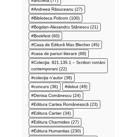
anchetă
(77)
Andreea Răsuceanu
(27)
Biblioteca Polirom
(100)
Bogdan-Alexandru Stănescu
(21)
Bookfest
(60)
Casa de Editură Max Blecher
(45)
casa de pariuri literare
(68)
Colecţia: 821.135.1 – Scriitori români
contemporani
(22)
colecţia n’autor
(38)
concurs
(36)
debut
(49)
Denisa Comănescu
(24)
Editura Cartea Românească
(23)
Editura Cartier
(34)
Editura Charmides
(27)
Editura Humanitas
(230)