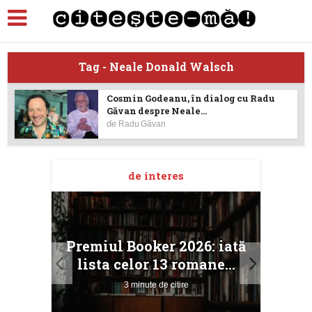
Tag - Neale Donald Walsch
Cosmin Godeanu, în dialog cu Radu
Găvan despre Neale...
de
Radu Găvan
de interes
taj
Ang
Premiul Booker 2026: iată
ile
Buc
lista celor 13 romane...
3 minute de citire