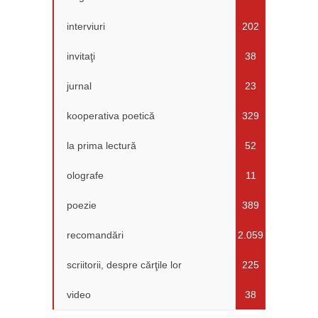
interviuri
202
invitaţi
38
jurnal
23
kooperativa poetică
329
la prima lectură
52
olografe
11
poezie
389
recomandări
2.059
scriitorii, despre cărţile lor
225
video
38