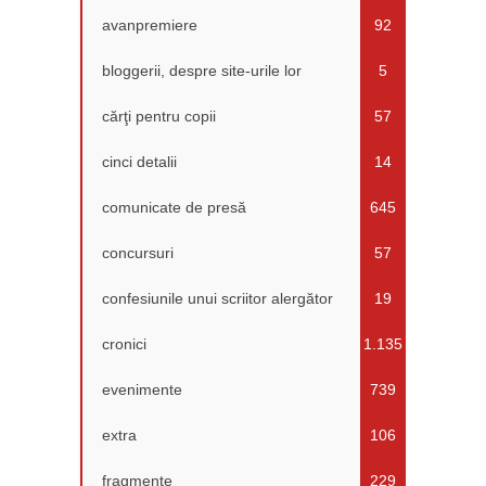
avanpremiere
92
bloggerii, despre site-urile lor
5
cărţi pentru copii
57
cinci detalii
14
comunicate de presă
645
concursuri
57
confesiunile unui scriitor alergător
19
cronici
1.135
evenimente
739
extra
106
fragmente
229