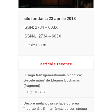
site fondat la 23 aprilie 2018
ISSN: 2734 – 603X
ISSN-L: 2734 – 603X
citeste-ma.ro
articole recente
O saga transgenerațională hipnotică:
„Fiicele mării” de Eleanor Buchanan
(fragment)
6 august 2026
Despre melancolia ce face durerea
îndurabilă: „Și n-ai rămas pe cer, steaua