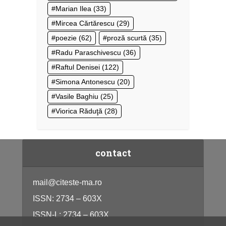
Marian Ilea
(33)
Mircea Cărtărescu
(29)
poezie
(62)
proză scurtă
(35)
Radu Paraschivescu
(36)
Raftul Denisei
(122)
Simona Antonescu
(20)
Vasile Baghiu
(25)
Viorica Răduţă
(28)
contact
mail@citeste-ma.ro
ISSN: 2734 – 603X
ISSN-L: 2734 – 603X