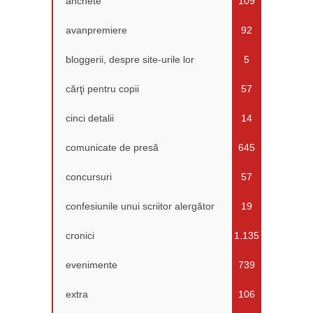
anchete
109
avanpremiere
92
bloggerii, despre site-urile lor
5
cărţi pentru copii
57
cinci detalii
14
comunicate de presă
645
concursuri
57
confesiunile unui scriitor alergător
19
cronici
1.135
evenimente
739
extra
106