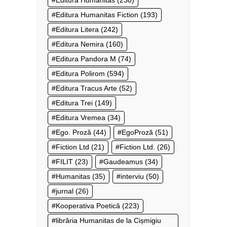
Editura Humanitas
(230)
Editura Humanitas Fiction
(193)
Editura Litera
(242)
Editura Nemira
(160)
Editura Pandora M
(74)
Editura Polirom
(594)
Editura Tracus Arte
(52)
Editura Trei
(149)
Editura Vremea
(34)
Ego. Proză
(44)
EgoProză
(51)
Fiction Ltd
(21)
Fiction Ltd.
(26)
FILIT
(23)
Gaudeamus
(34)
Humanitas
(35)
interviu
(50)
jurnal
(26)
Kooperativa Poetică
(223)
librăria Humanitas de la Cișmigiu