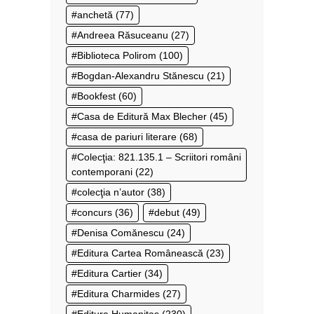
anchetă
(77)
Andreea Răsuceanu
(27)
Biblioteca Polirom
(100)
Bogdan-Alexandru Stănescu
(21)
Bookfest
(60)
Casa de Editură Max Blecher
(45)
casa de pariuri literare
(68)
Colecţia: 821.135.1 – Scriitori români
contemporani
(22)
colecţia n’autor
(38)
concurs
(36)
debut
(49)
Denisa Comănescu
(24)
Editura Cartea Românească
(23)
Editura Cartier
(34)
Editura Charmides
(27)