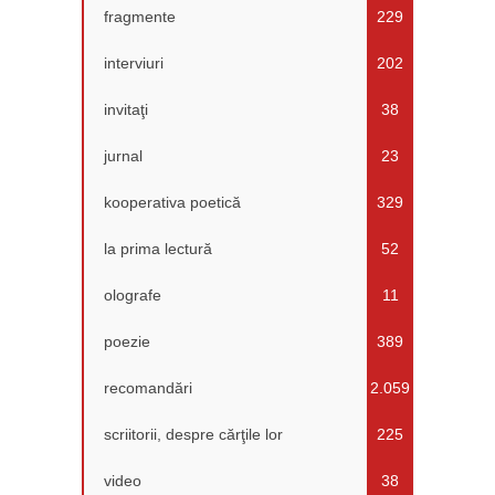
fragmente
229
interviuri
202
invitaţi
38
jurnal
23
kooperativa poetică
329
la prima lectură
52
olografe
11
poezie
389
recomandări
2.059
scriitorii, despre cărţile lor
225
video
38