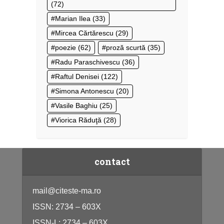
(72)
Marian Ilea
(33)
Mircea Cărtărescu
(29)
poezie
(62)
proză scurtă
(35)
Radu Paraschivescu
(36)
Raftul Denisei
(122)
Simona Antonescu
(20)
Vasile Baghiu
(25)
Viorica Răduţă
(28)
contact
mail@citeste-ma.ro
ISSN: 2734 – 603X
ISSN-L: 2734 – 603X