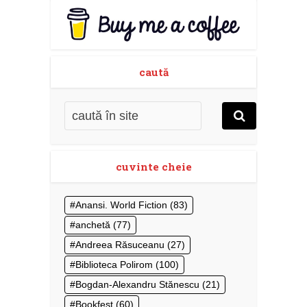
caută
cuvinte cheie
Anansi. World Fiction
(83)
anchetă
(77)
Andreea Răsuceanu
(27)
Biblioteca Polirom
(100)
Bogdan-Alexandru Stănescu
(21)
Bookfest
(60)