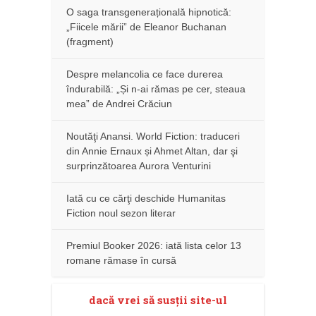
O saga transgenerațională hipnotică:
„Fiicele mării” de Eleanor Buchanan
(fragment)
Despre melancolia ce face durerea
îndurabilă: „Și n-ai rămas pe cer, steaua
mea” de Andrei Crăciun
Noutăţi Anansi. World Fiction: traduceri
din Annie Ernaux și Ahmet Altan, dar şi
surprinzătoarea Aurora Venturini
Iată cu ce cărţi deschide Humanitas
Fiction noul sezon literar
Premiul Booker 2026: iată lista celor 13
romane rămase în cursă
dacă vrei să susţii site-ul