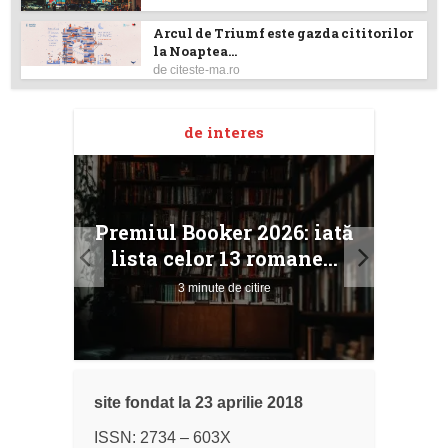
Arcul de Triumf este gazda cititorilor
la Noaptea...
de
citeste-ma.ro
de interes
taj
Ang
Premiul Booker 2026: iată
ile
Buc
lista celor 13 romane...
3 minute de citire
site fondat la 23 aprilie 2018
ISSN: 2734 – 603X