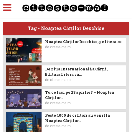
Tag - Noaptea Cărților Deschise
Noaptea Cărților Deschise, pe litera.ro
de
citeste-ma.ro
De Ziua Internațională a Cărții,
Editura Litera vă...
de
citeste-ma.ro
Tu ce faci pe 23 aprilie? – Noaptea
Cărților...
de
citeste-ma.ro
Peste 4000 de cititori au venit la
Noaptea Cărților...
de
citeste-ma.ro