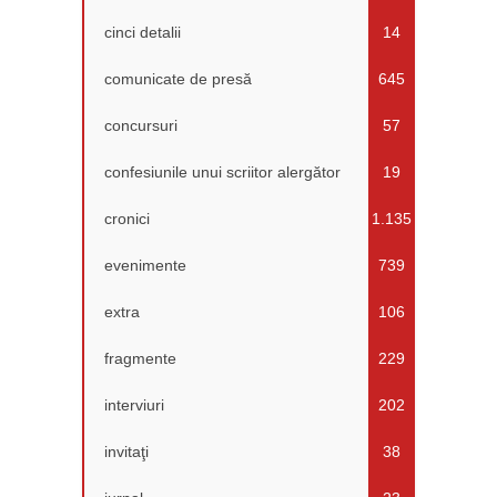
cinci detalii
14
comunicate de presă
645
concursuri
57
confesiunile unui scriitor alergător
19
cronici
1.135
evenimente
739
extra
106
fragmente
229
interviuri
202
invitaţi
38