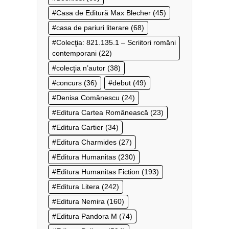
Casa de Editură Max Blecher
(45)
casa de pariuri literare
(68)
Colecţia: 821.135.1 – Scriitori români
contemporani
(22)
colecţia n’autor
(38)
concurs
(36)
debut
(49)
Denisa Comănescu
(24)
Editura Cartea Românească
(23)
Editura Cartier
(34)
Editura Charmides
(27)
Editura Humanitas
(230)
Editura Humanitas Fiction
(193)
Editura Litera
(242)
Editura Nemira
(160)
Editura Pandora M
(74)