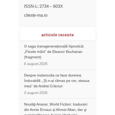
ISSN-L: 2734 – 603X
citeste-ma.ro
articole recente
O saga transgenerațională hipnotică:
„Fiicele mării” de Eleanor Buchanan
(fragment)
6 august 2026
Despre melancolia ce face durerea
îndurabilă: „Și n-ai rămas pe cer, steaua
mea” de Andrei Crăciun
5 august 2026
Noutăţi Anansi. World Fiction: traduceri
din Annie Ernaux și Ahmet Altan, dar şi
surprinzătoarea Aurora Venturini