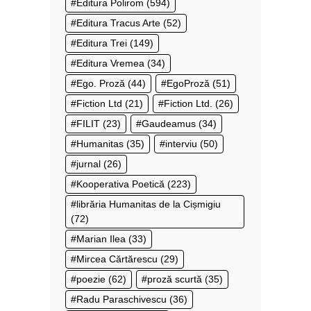
Editura Polirom
(594)
Editura Tracus Arte
(52)
Editura Trei
(149)
Editura Vremea
(34)
Ego. Proză
(44)
EgoProză
(51)
Fiction Ltd
(21)
Fiction Ltd.
(26)
FILIT
(23)
Gaudeamus
(34)
Humanitas
(35)
interviu
(50)
jurnal
(26)
Kooperativa Poetică
(223)
librăria Humanitas de la Cișmigiu
(72)
Marian Ilea
(33)
Mircea Cărtărescu
(29)
poezie
(62)
proză scurtă
(35)
Radu Paraschivescu
(36)