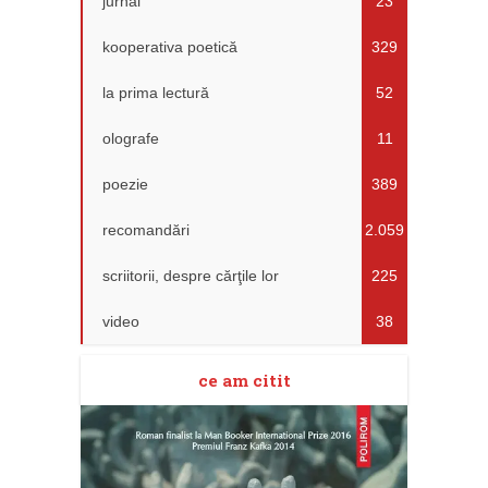
jurnal
23
kooperativa poetică
329
la prima lectură
52
olografe
11
poezie
389
recomandări
2.059
scriitorii, despre cărţile lor
225
video
38
ce am citit