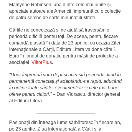
Marilynne Robinson, una dintre cele mai iubite și
apreciate autoare ale Americii, împreună cu o colecție
de patru semne de carte minunat ilustrate.
Cărțile ne conectează și ne ajută să traversăm o
perioadă dificilă pentru toți. De aceea, pentru fiecare
comandă plasată în data de 23 aprilie, cu ocazia Zilei
Internaționale a Cărții, Editura Litera va dona câte 1
Euro în fondul de donație pentru măști de protecție a
asociației
ViitorPlus
.
“Doar împreună vom depăși această perioadă, fiind în
permanență conectați și adaptându-ne rapid, aducând
în online toate cărțile, evenimentele și cele mai bune
oferte pentru cititori.”
– Dan Vidrașcu, director general
al Editurii Litera
Pasionații din întreaga lume sărbătoresc în fiecare an,
pe 23 aprilie, Ziua Internațională a Cărții și a