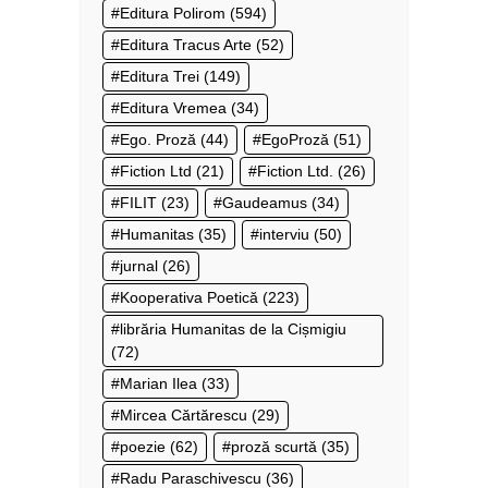
Editura Polirom
(594)
Editura Tracus Arte
(52)
Editura Trei
(149)
Editura Vremea
(34)
Ego. Proză
(44)
EgoProză
(51)
Fiction Ltd
(21)
Fiction Ltd.
(26)
FILIT
(23)
Gaudeamus
(34)
Humanitas
(35)
interviu
(50)
jurnal
(26)
Kooperativa Poetică
(223)
librăria Humanitas de la Cișmigiu
(72)
Marian Ilea
(33)
Mircea Cărtărescu
(29)
poezie
(62)
proză scurtă
(35)
Radu Paraschivescu
(36)