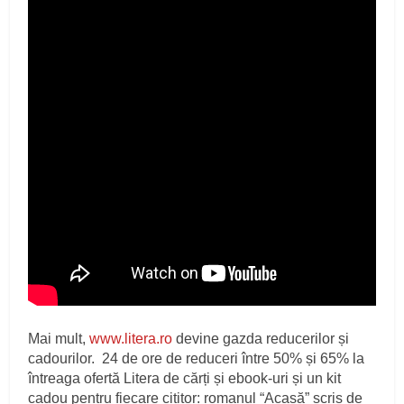
Mai mult,
www.litera.ro
devine gazda reducerilor și
cadourilor. 24 de ore de reduceri între 50% și 65% la
întreaga ofertă Litera de cărți și ebook-uri și un kit
cadou pentru fiecare cititor: romanul “Acasă” scris de