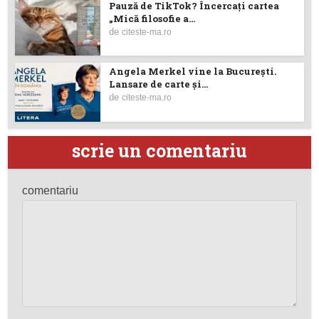
Pauză de TikTok? Încercaţi cartea
„Mică filosofie a...
de
citeste-ma.ro
Angela Merkel vine la București.
Lansare de carte şi...
de
citeste-ma.ro
scrie un comentariu
comentariu