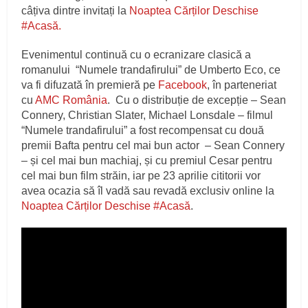
câțiva dintre invitați la
Noaptea Cărților Deschise
#Acasă.
Evenimentul continuă cu o ecranizare clasică a
romanului “Numele trandafirului” de Umberto Eco, ce
va fi difuzată în premieră pe
Facebook
, în parteneriat
cu
AMC România
. Cu o distribuție de excepție – Sean
Connery, Christian Slater, Michael Lonsdale – filmul
“Numele trandafirului” a fost recompensat cu două
premii Bafta pentru cel mai bun actor – Sean Connery
– și cel mai bun machiaj, și cu premiul Cesar pentru
cel mai bun film străin, iar pe 23 aprilie cititorii vor
avea ocazia să îl vadă sau revadă exclusiv online la
Noaptea Cărților Deschise #Acasă
.