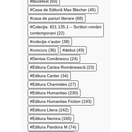
Bookfest
(60)
Casa de Editură Max Blecher
(45)
casa de pariuri literare
(68)
Colecţia: 821.135.1 – Scriitori români
contemporani
(22)
colecţia n’autor
(38)
concurs
(36)
debut
(49)
Denisa Comănescu
(24)
Editura Cartea Românească
(23)
Editura Cartier
(34)
Editura Charmides
(27)
Editura Humanitas
(230)
Editura Humanitas Fiction
(193)
Editura Litera
(242)
Editura Nemira
(160)
Editura Pandora M
(74)