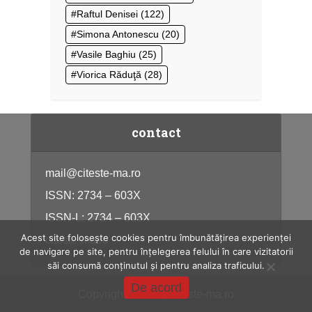
Raftul Denisei
(122)
Simona Antonescu
(20)
Vasile Baghiu
(25)
Viorica Răduţă
(28)
contact
mail@citeste-ma.ro
ISSN: 2734 – 603X
ISSN-L: 2734 – 603X
Acest site folosește cookies pentru îmbunătățirea experienței
citeste-ma.ro
de navigare pe site, pentru înțelegerea felului în care vizitatorii
săi consumă conținutul și pentru analiza traficului.
De acord
Copyright © 2026, citeste-ma.ro