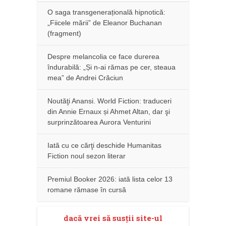
O saga transgenerațională hipnotică:
„Fiicele mării” de Eleanor Buchanan
(fragment)
Despre melancolia ce face durerea
îndurabilă: „Și n-ai rămas pe cer, steaua
mea” de Andrei Crăciun
Noutăţi Anansi. World Fiction: traduceri
din Annie Ernaux și Ahmet Altan, dar şi
surprinzătoarea Aurora Venturini
Iată cu ce cărţi deschide Humanitas
Fiction noul sezon literar
Premiul Booker 2026: iată lista celor 13
romane rămase în cursă
dacă vrei să susţii site-ul