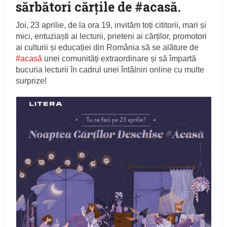
sărbători cărțile de #acasă.
Joi, 23 aprilie, de la ora 19, invităm toți cititorii, mari și
mici, entuziaști ai lecturii, prieteni ai cărților, promotori
ai culturii și educației din România să se alăture de
#acasă
unei comunități extraordinare și să împartă
bucuria lecturii în cadrul unei întâlniri online cu multe
surprize!