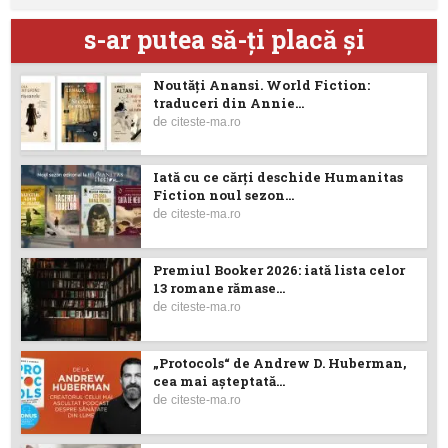
s-ar putea să-ţi placă şi
Noutăţi Anansi. World Fiction:
traduceri din Annie...
de
citeste-ma.ro
Iată cu ce cărţi deschide Humanitas
Fiction noul sezon...
de
citeste-ma.ro
Premiul Booker 2026: iată lista celor
13 romane rămase...
de
citeste-ma.ro
„Protocols“ de Andrew D. Huberman,
cea mai așteptată...
de
citeste-ma.ro