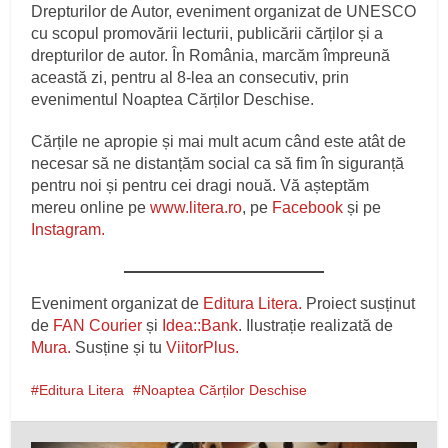
Drepturilor de Autor, eveniment organizat de UNESCO
cu scopul promovării lecturii, publicării cărților și a
drepturilor de autor. În România, marcăm împreună
această zi, pentru al 8-lea an consecutiv, prin
evenimentul Noaptea Cărților Deschise.
Cărțile ne apropie și mai mult acum când este atât de
necesar să ne distanțăm social ca să fim în siguranță
pentru noi și pentru cei dragi nouă. Vă așteptăm
mereu online pe
www.litera.ro
, pe
Facebook
și pe
Instagram.
Eveniment organizat de
Editura Litera.
Proiect susținut
de
FAN Courier
și
Idea::Bank
. Ilustrație realizată de
Mura.
Susține și tu
ViitorPlus.
Editura Litera
Noaptea Cărților Deschise