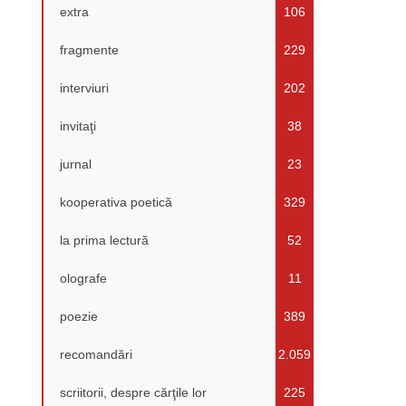
extra
106
fragmente
229
interviuri
202
invitaţi
38
jurnal
23
kooperativa poetică
329
la prima lectură
52
olografe
11
poezie
389
recomandări
2.059
scriitorii, despre cărţile lor
225