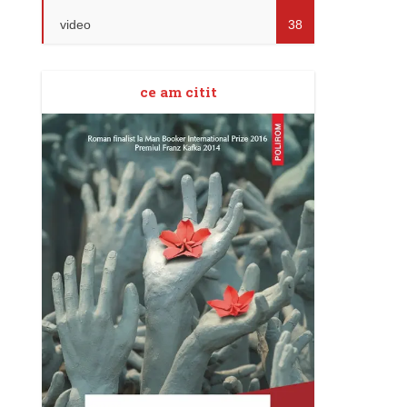
video
38
ce am citit