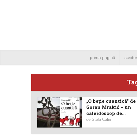
prima pagină
scriito
Tag
„O beție cuantică” de
Angela
Goran Mrakić – un
caleidoscop de...
Bucure
de
Stela Călin
4