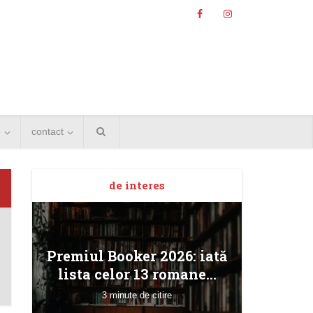
e
contact
de interes
Angela
Premiul Booker 2026: iată
Bucur
lista celor 13 romane...
3 minute de citire