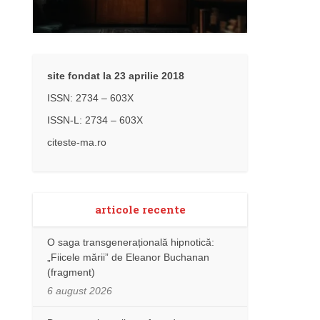
site fondat la 23 aprilie 2018
ISSN: 2734 – 603X
ISSN-L: 2734 – 603X
citeste-ma.ro
articole recente
O saga transgenerațională hipnotică:
„Fiicele mării” de Eleanor Buchanan
(fragment)
6 august 2026