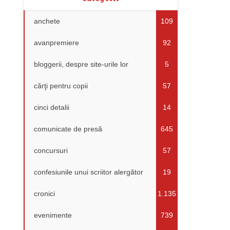
anchete
109
avanpremiere
92
bloggerii, despre site-urile lor
5
cărţi pentru copii
57
cinci detalii
14
comunicate de presă
645
concursuri
57
confesiunile unui scriitor alergător
19
cronici
1.135
evenimente
739