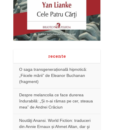
recente
O saga transgenerațională hipnotică:
„Fiicele mării” de Eleanor Buchanan
(fragment)
Despre melancolia ce face durerea
îndurabilă: „Și n-ai rămas pe cer, steaua
mea” de Andrei Crăciun
Noutăţi Anansi. World Fiction: traduceri
din Annie Ernaux și Ahmet Altan, dar şi