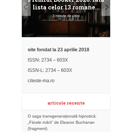
ile
Buc
lista celor 13 romane...
3 minute de citire
site fondat la 23 aprilie 2018
ISSN: 2734 – 603X
ISSN-L: 2734 – 603X
citeste-ma.ro
articole recente
O saga transgenerațională hipnotică:
„Fiicele mării” de Eleanor Buchanan
(fragment)