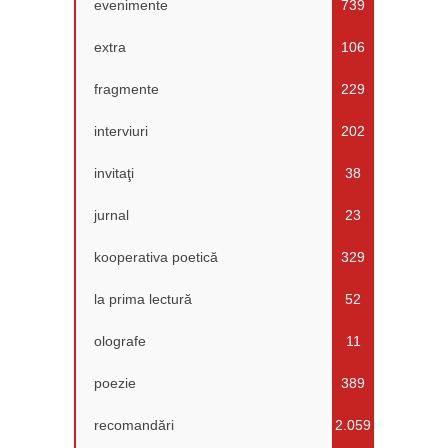
evenimente
739
extra
106
fragmente
229
interviuri
202
invitaţi
38
jurnal
23
kooperativa poetică
329
la prima lectură
52
olografe
11
poezie
389
recomandări
2.059