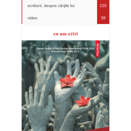
scriitorii, despre cărţile lor
225
video
38
ce am citit