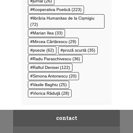
jurnal
(26)
Kooperativa Poetică
(223)
librăria Humanitas de la Cișmigiu
(72)
Marian Ilea
(33)
Mircea Cărtărescu
(29)
poezie
(62)
proză scurtă
(35)
Radu Paraschivescu
(36)
Raftul Denisei
(122)
Simona Antonescu
(20)
Vasile Baghiu
(25)
Viorica Răduţă
(28)
contact