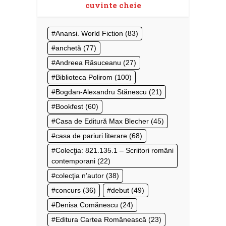
cuvinte cheie
Anansi. World Fiction
(83)
anchetă
(77)
Andreea Răsuceanu
(27)
Biblioteca Polirom
(100)
Bogdan-Alexandru Stănescu
(21)
Bookfest
(60)
Casa de Editură Max Blecher
(45)
casa de pariuri literare
(68)
Colecţia: 821.135.1 – Scriitori români
contemporani
(22)
colecţia n’autor
(38)
concurs
(36)
debut
(49)
Denisa Comănescu
(24)
Editura Cartea Românească
(23)