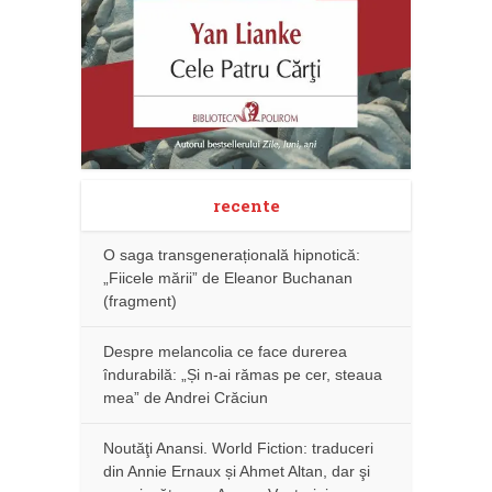
recente
O saga transgenerațională hipnotică:
„Fiicele mării” de Eleanor Buchanan
(fragment)
Despre melancolia ce face durerea
îndurabilă: „Și n-ai rămas pe cer, steaua
mea” de Andrei Crăciun
Noutăţi Anansi. World Fiction: traduceri
din Annie Ernaux și Ahmet Altan, dar şi