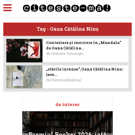
Tag - Oana Cătălina Ninu
Contestare și rescriere în „Mandala”
de Oana Cătălina...
de
Andrada Yunusoglu
„stările intense”, Oana Cătălina Ninu:
țese...
de
Ramona Boldizsar
de interes
taj
Ang
Premiul Booker 2026: iată