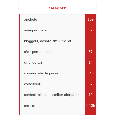
categorii
anchete
109
avanpremiere
92
bloggerii, despre site-urile lor
5
cărţi pentru copii
57
cinci detalii
14
comunicate de presă
645
concursuri
57
confesiunile unui scriitor alergător
19
cronici
1.135