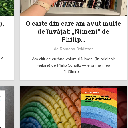
p,
O carte din care am avut multe
de învăţat: „Nimeni” de
Philip...
de
Ramona Boldizsar
 o
Am citit de curând volumul Nimeni (în original:
Failure) de Philip Schultz — e prima mea
întâlnire...