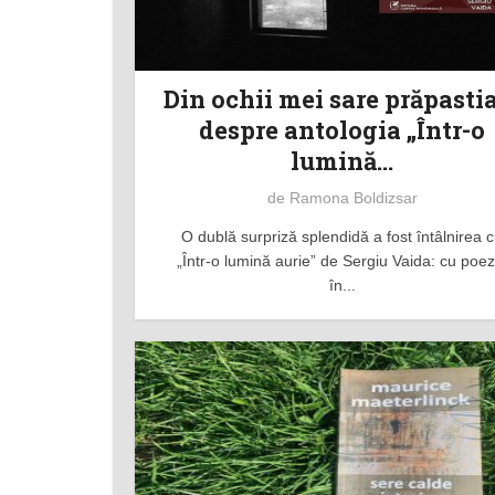
Din ochii mei sare prăpasti
despre antologia „Într-o
lumină...
de
Ramona Boldizsar
O dublă surpriză splendidă a fost întâlnirea 
„Într-o lumină aurie” de Sergiu Vaida: cu poez
în...