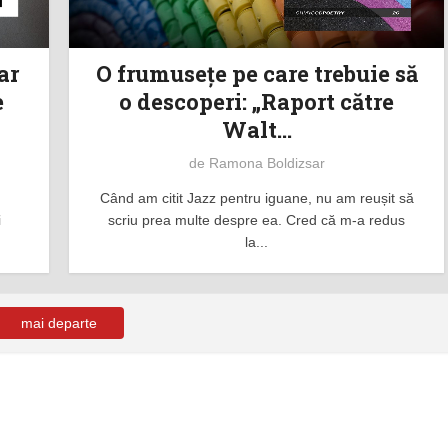
ar
O frumuseţe pe care trebuie să
e
o descoperi: „Raport către
Walt...
de
Ramona Boldizsar
Când am citit Jazz pentru iguane, nu am reușit să
i
scriu prea multe despre ea. Cred că m-a redus
la...
mai departe