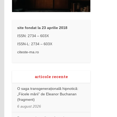
site fondat la 23 aprilie 2018
ISSN: 2734 – 603X
ISSN-L: 2734 – 603X
citeste-ma.ro
articole recente
O saga transgenerațională hipnotică:
„Fiicele mării” de Eleanor Buchanan
(fragment)
6 august 2026