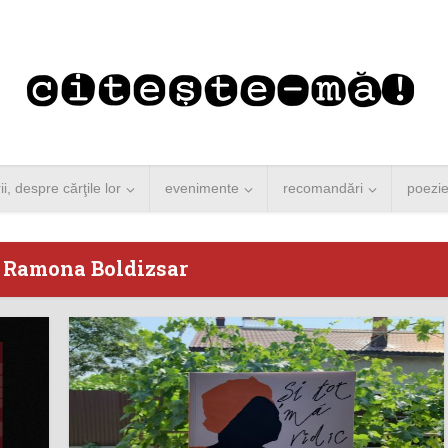
rii, despre cărţile lor
evenimente
recomandări
poezi
- Ramona Boldizsar
 Merkel vine la
Concurs de reportaj
ști. Lansare de
literar pentru noile
carte şi...
generații...
 minute de citire
3 minute de citire