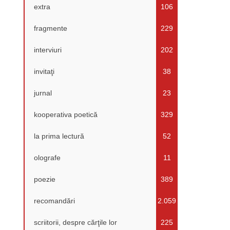
extra
106
fragmente
229
interviuri
202
invitaţi
38
jurnal
23
kooperativa poetică
329
la prima lectură
52
olografe
11
poezie
389
recomandări
2.059
scriitorii, despre cărţile lor
225