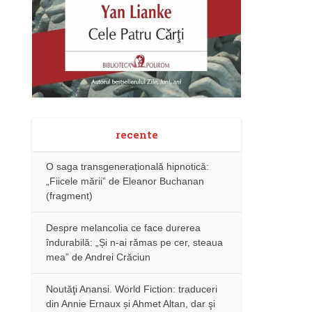
recente
O saga transgenerațională hipnotică:
„Fiicele mării” de Eleanor Buchanan
(fragment)
Despre melancolia ce face durerea
îndurabilă: „Și n-ai rămas pe cer, steaua
mea” de Andrei Crăciun
Noutăţi Anansi. World Fiction: traduceri
din Annie Ernaux și Ahmet Altan, dar şi