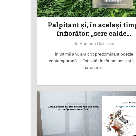
Palpitant şi, în acelaşi tim
înfiorător: „sere calde...
de
Ramona Boldizsar
În ultimii ani, am citit predominant poezie
contemporană — într-atât încât am sesizat și
oarecare...