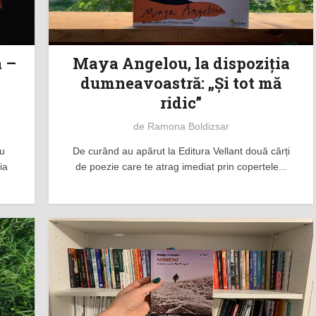
a –
Maya Angelou, la dispoziția
dumneavoastră: „Și tot mă
ridic”
de
Ramona Boldizsar
cu
De curând au apărut la Editura Vellant două cărți
ia
de poezie care te atrag imediat prin copertele...