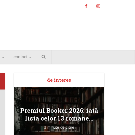
e
contact
de interes
Angela
Premiul Booker 2026: iată
Bucur
lista celor 13 romane...
3 minute de citire