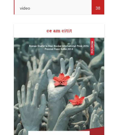
video
38
ce am citit