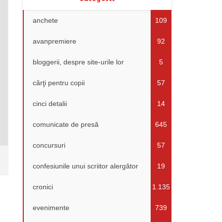
anchete
109
avanpremiere
92
bloggerii, despre site-urile lor
5
cărţi pentru copii
57
cinci detalii
14
comunicate de presă
645
concursuri
57
confesiunile unui scriitor alergător
19
cronici
1.135
evenimente
739