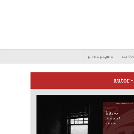
prima pagină
scriito
autor 
Angela
Bucure
4