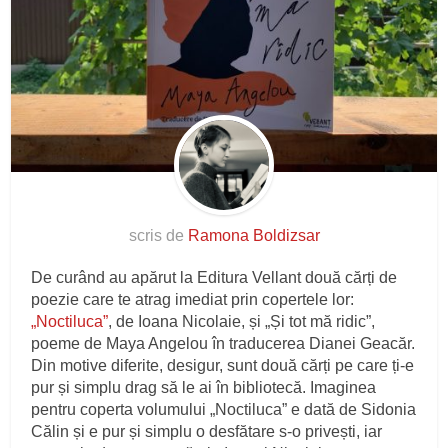
scris de
Ramona Boldizsar
De curând au apărut la Editura Vellant două cărți de
poezie care te atrag imediat prin copertele lor:
„Noctiluca”
, de Ioana Nicolaie, și „Și tot mă ridic”,
poeme de Maya Angelou în traducerea Dianei Geacăr.
Din motive diferite, desigur, sunt două cărți pe care ți-e
pur și simplu drag să le ai în bibliotecă. Imaginea
pentru coperta volumului „Noctiluca” e dată de Sidonia
Călin și e pur și simplu o desfătare s-o privești, iar