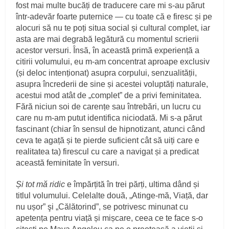
fost mai multe bucăți de traducere care mi s-au părut
într-adevăr foarte puternice — cu toate că e firesc și pe
alocuri să nu te poți situa social și cultural complet, iar
asta are mai degrabă legătură cu momentul scrierii
acestor versuri. Însă, în această primă experiență a
citirii volumului, eu m-am concentrat aproape exclusiv
(și deloc intenționat) asupra corpului, senzualității,
asupra încrederii de sine și acestei voluptăți naturale,
acestui mod atât de „complet” de a privi feminitatea.
Fără niciun soi de carențe sau întrebări, un lucru cu
care nu m-am putut identifica niciodată. Mi s-a părut
fascinant (chiar în sensul de hipnotizant, atunci când
ceva te agață și te pierde suficient cât să uiți care e
realitatea ta) firescul cu care a navigat și a predicat
această feminitate în versuri.
Și tot mă ridic
e împărțită în trei părți, ultima dând și
titlul volumului. Celelalte două, „Atinge-mă, Viață, dar
nu ușor” şi „Călătorind”, se potrivesc minunat cu
apetența pentru viață și mișcare, ceea ce te face s-o