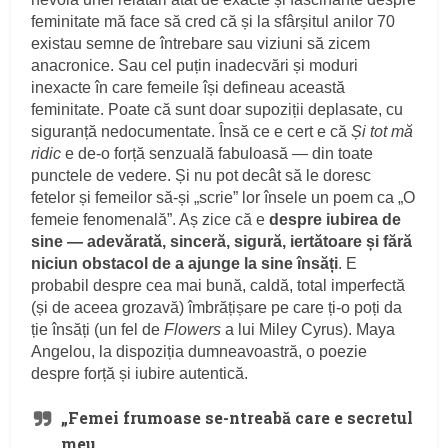
feminitate mă face să cred că și la sfârșitul anilor 70
existau semne de întrebare sau viziuni să zicem
anacronice. Sau cel puțin inadecvări și moduri
inexacte în care femeile își defineau această
feminitate. Poate că sunt doar supoziții deplasate, cu
siguranță nedocumentate. Însă ce e cert e că
Și tot mă
ridic
e de-o forță senzuală fabuloasă — din toate
punctele de vedere. Și nu pot decât să le doresc
fetelor și femeilor să-și „scrie” lor însele un poem ca „O
femeie fenomenală”. Aș zice că e
despre iubirea de
sine —
adevărată, sinceră, sigură, iertătoare și fără
niciun obstacol de a ajunge la sine însăți
. E
probabil despre cea mai bună, caldă, total imperfectă
(și de aceea grozavă) îmbrățișare pe care ți-o poți da
ție însăți (un fel de
Flowers
a lui Miley Cyrus). Maya
Angelou, la dispoziția dumneavoastră, o poezie
despre forță și iubire autentică.
„Femei frumoase se-ntreabă care e secretul
meu.