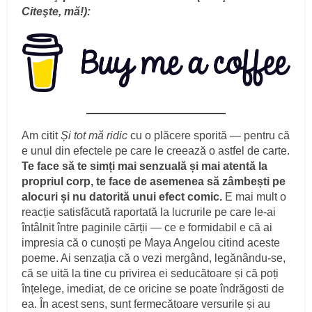
Citeşte, mă!):
Am citit
Și tot mă ridic
cu o plăcere sporită — pentru că
e unul din efectele pe care le creează o astfel de carte.
Te face să te simți mai senzuală și mai atentă la
propriul corp, te face de asemenea să zâmbești pe
alocuri și nu datorită unui efect comic.
E mai mult o
reacție satisfăcută raportată la lucrurile pe care le-ai
întâlnit între paginile cărții — ce e formidabil e că ai
impresia că o cunoști pe Maya Angelou citind aceste
poeme. Ai senzația că o vezi mergând, legănându-se,
că se uită la tine cu privirea ei seducătoare și că poți
înțelege, imediat, de ce oricine se poate îndrăgosti de
ea. În acest sens, sunt fermecătoare versurile și au