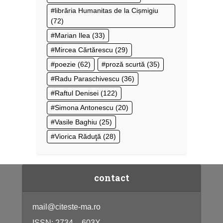
librăria Humanitas de la Cișmigiu
(72)
Marian Ilea
(33)
Mircea Cărtărescu
(29)
poezie
(62)
proză scurtă
(35)
Radu Paraschivescu
(36)
Raftul Denisei
(122)
Simona Antonescu
(20)
Vasile Baghiu
(25)
Viorica Răduţă
(28)
contact
mail@citeste-ma.ro
ISSN: 2734 – 603X