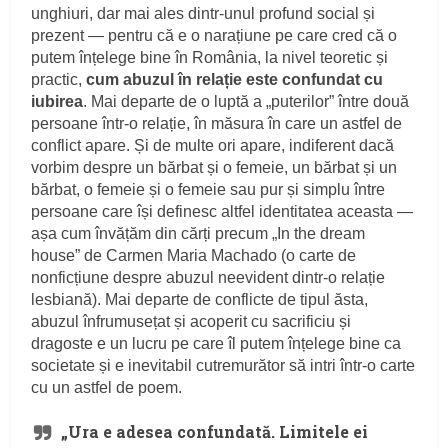
unghiuri, dar mai ales dintr-unul profund social și
prezent — pentru că e o narațiune pe care cred că o
putem înțelege bine în România, la nivel teoretic și
practic,
cum abuzul în relație este confundat cu
iubirea
. Mai departe de o luptă a „puterilor” între două
persoane într-o relație, în măsura în care un astfel de
conflict apare. Și de multe ori apare, indiferent dacă
vorbim despre un bărbat și o femeie, un bărbat și un
bărbat, o femeie și o femeie sau pur și simplu între
persoane care își definesc altfel identitatea aceasta —
așa cum învățăm din cărți precum „In the dream
house” de Carmen Maria Machado (o carte de
nonficțiune despre abuzul neevident dintr-o relație
lesbiană). Mai departe de conflicte de tipul ăsta,
abuzul înfrumusețat și acoperit cu sacrificiu și
dragoste e un lucru pe care îl putem înțelege bine ca
societate și e inevitabil cutremurător să intri într-o carte
cu un astfel de poem.
„Ura e adesea confundată. Limitele ei