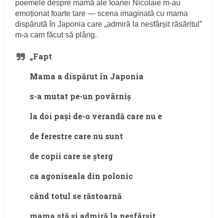
poemele despre mamă ale Ioanei Nicolaie m-au
emoționat foarte tare — scena imaginată cu mama
dispărută în Japonia care „admiră la nesfârșit răsăritul”
m-a cam făcut să plâng.
„Fapt
Mama a dispărut în Japonia
s-a mutat pe-un povârniș
la doi pași de-o verandă care nu e
de ferestre care nu sunt
de copii care se șterg
ca agoniseala din polonic
când totul se răstoarnă
mama stă și admiră la nesfârșit