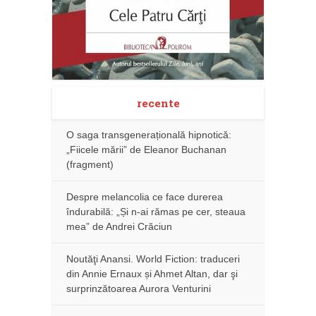
recente
O saga transgenerațională hipnotică:
„Fiicele mării” de Eleanor Buchanan
(fragment)
Despre melancolia ce face durerea
îndurabilă: „Și n-ai rămas pe cer, steaua
mea” de Andrei Crăciun
Noutăţi Anansi. World Fiction: traduceri
din Annie Ernaux și Ahmet Altan, dar şi
surprinzătoarea Aurora Venturini