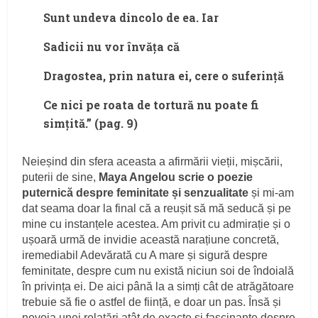
Sunt undeva dincolo de ea. Iar
Sadicii nu vor învăța că
Dragostea, prin natura ei, cere o suferință
Ce nici pe roata de tortură nu poate fi
simțită.” (pag. 9)
Neieșind din sfera aceasta a afirmării vieții, mișcării,
puterii de sine,
Maya Angelou scrie o poezie
puternică despre feminitate și senzualitate
și mi-am
dat seama doar la final că a reușit să mă seducă și pe
mine cu instanțele acestea. Am privit cu admirație și o
ușoară urmă de invidie această narațiune concretă,
iremediabil Adevărată cu A mare și sigură despre
feminitate, despre cum nu există niciun soi de îndoială
în privința ei. De aici până la a simți cât de atrăgătoare
trebuie să fie o astfel de ființă, e doar un pas. Însă și
nevoia unei relatări atât de exacte și fascinante despre