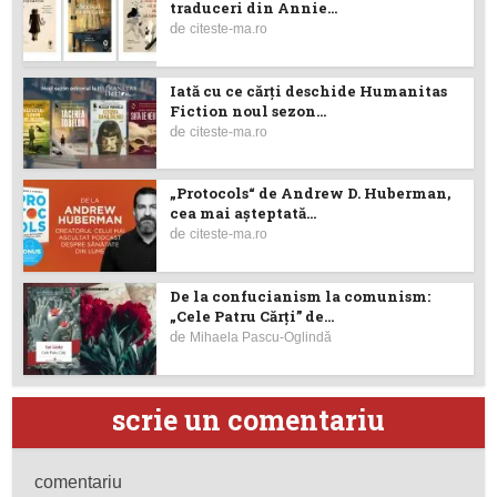
traduceri din Annie...
de
citeste-ma.ro
Iată cu ce cărţi deschide Humanitas
Fiction noul sezon...
de
citeste-ma.ro
„Protocols“ de Andrew D. Huberman,
cea mai așteptată...
de
citeste-ma.ro
De la confucianism la comunism:
„Cele Patru Cărți” de...
de
Mihaela Pascu-Oglindă
scrie un comentariu
comentariu