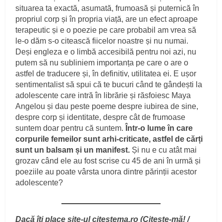
situarea ta exactă, asumată, frumoasă și puternică în
propriul corp și în propria viață, are un efect aproape
terapeutic și e o poezie pe care probabil am vrea să
le-o dăm s-o citească fiicelor noastre și nu numai.
Deși engleza e o limbă accesibilă pentru noi azi, nu
putem să nu subliniem importanța pe care o are o
astfel de traducere și, în definitiv, utilitatea ei. E ușor
sentimentalist să spui că te bucuri când te gândești la
adolescente care intră în librărie și răsfoiesc Maya
Angelou și dau peste poeme despre iubirea de sine,
despre corp și identitate, despre cât de frumoase
suntem doar pentru că suntem.
Într-o lume în care
corpurile femeilor sunt arhi-criticate, astfel de cărți
sunt un balsam și un manifest.
Și nu e cu atât mai
grozav când ele au fost scrise cu 45 de ani în urmă și
poeziile au poate vârsta unora dintre părinții acestor
adolescente?
Dacă îţi place site-ul citestema.ro (Citeşte-mă! /