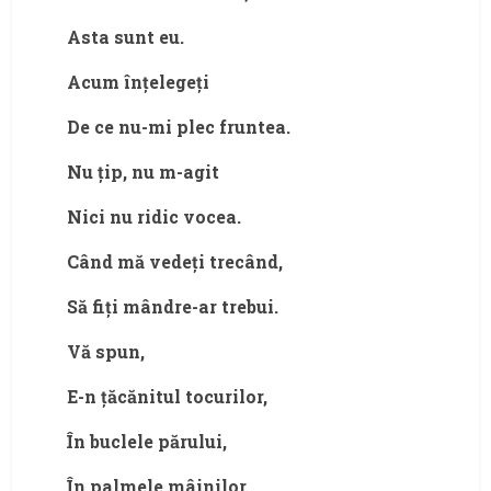
Asta sunt eu.
Acum înțelegeți
De ce nu-mi plec fruntea.
Nu țip, nu m-agit
Nici nu ridic vocea.
Când mă vedeți trecând,
Să fiți mândre-ar trebui.
Vă spun,
E-n țăcănitul tocurilor,
În buclele părului,
În palmele mâinilor,