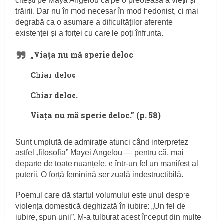
citești pe Maya Angelou ca pe o preoteasă a vieții și
trăirii. Dar nu în mod necesar în mod hedonist, ci mai
degrabă ca o asumare a dificultăților aferente
existenței și a forței cu care le poți înfrunta.
„Viața nu mă sperie deloc
Chiar deloc
Chiar deloc.
Viața nu mă sperie deloc.” (p. 58)
Sunt umplută de admirație atunci când interpretez
astfel „filosofia” Mayei Angelou — pentru că, mai
departe de toate nuanțele, e într-un fel un manifest al
puterii. O forță feminină senzuală indestructibilă.
Poemul care dă startul volumului este unul despre
violența domestică deghizată în iubire: „Un fel de
iubire, spun unii”. M-a tulburat acest început din multe