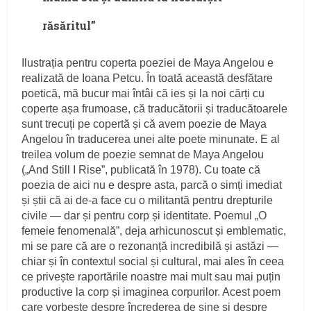
răsăritul”
Ilustrația pentru coperta poeziei de Maya Angelou e
realizată de Ioana Petcu. În toată această desfătare
poetică, mă bucur mai întâi că ies și la noi cărți cu
coperte așa frumoase, că traducătorii și traducătoarele
sunt trecuți pe copertă și că avem poezie de Maya
Angelou în traducerea unei alte poete minunate. E al
treilea volum de poezie semnat de Maya Angelou
(„And Still I Rise”, publicată în 1978). Cu toate că
poezia de aici nu e despre asta, parcă o simți imediat
și știi că ai de-a face cu o militantă pentru drepturile
civile — dar și pentru corp și identitate. Poemul „O
femeie fenomenală”, deja arhicunoscut și emblematic,
mi se pare că are o rezonanță incredibilă și astăzi —
chiar și în contextul social și cultural, mai ales în ceea
ce privește raportările noastre mai mult sau mai puțin
productive la corp și imaginea corpurilor. Acest poem
care vorbește despre încrederea de sine și despre