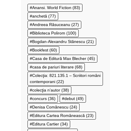
Anansi. World Fiction
(83)
anchetă
(77)
Andreea Răsuceanu
(27)
Biblioteca Polirom
(100)
Bogdan-Alexandru Stănescu
(21)
Bookfest
(60)
Casa de Editură Max Blecher
(45)
casa de pariuri literare
(68)
Colecţia: 821.135.1 – Scriitori români
contemporani
(22)
colecţia n’autor
(38)
concurs
(36)
debut
(49)
Denisa Comănescu
(24)
Editura Cartea Românească
(23)
Editura Cartier
(34)