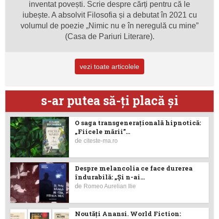
inventat povești. Scrie despre cărți pentru că le
iubește. A absolvit Filosofia și a debutat în 2021 cu
volumul de poezie „Nimic nu e în neregulă cu mine”
(Casa de Pariuri Literare).
vezi toate articolele
s-ar putea să-ţi placă şi
O saga transgenerațională hipnotică:
„Fiicele mării”...
de
citeste-ma.ro
Despre melancolia ce face durerea
îndurabilă: „Și n-ai...
de
Romeo Aurelian Ilie
Noutăţi Anansi. World Fiction: