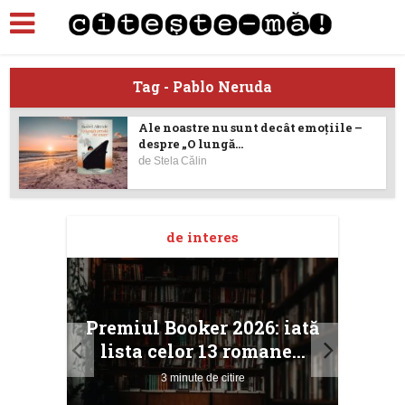
Tag - Pablo Neruda
Ale noastre nu sunt decât emoțiile –
despre „O lungă...
de
Stela Călin
de interes
taj
Ang
Premiul Booker 2026: iată
ile
Buc
lista celor 13 romane...
3 minute de citire