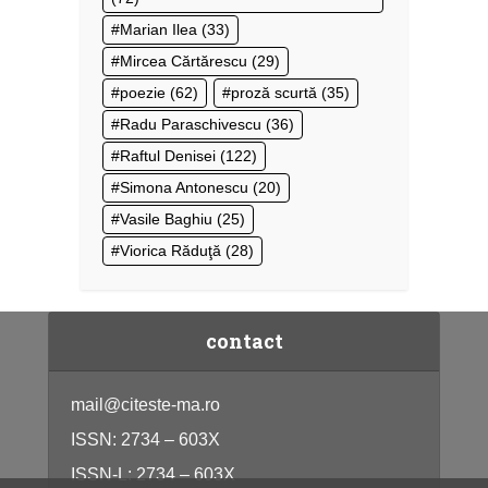
Marian Ilea
(33)
Mircea Cărtărescu
(29)
poezie
(62)
proză scurtă
(35)
Radu Paraschivescu
(36)
Raftul Denisei
(122)
Simona Antonescu
(20)
Vasile Baghiu
(25)
Viorica Răduţă
(28)
contact
mail@citeste-ma.ro
ISSN: 2734 – 603X
ISSN-L: 2734 – 603X