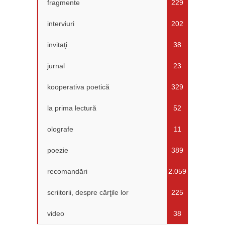
fragmente
229
interviuri
202
invitaţi
38
jurnal
23
kooperativa poetică
329
la prima lectură
52
olografe
11
poezie
389
recomandări
2.059
scriitorii, despre cărţile lor
225
video
38