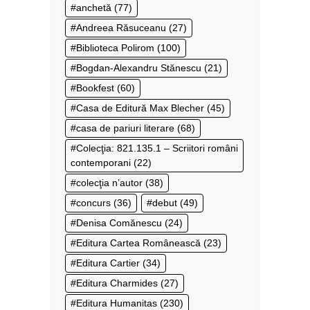
anchetă
(77)
Andreea Răsuceanu
(27)
Biblioteca Polirom
(100)
Bogdan-Alexandru Stănescu
(21)
Bookfest
(60)
Casa de Editură Max Blecher
(45)
casa de pariuri literare
(68)
Colecţia: 821.135.1 – Scriitori români
contemporani
(22)
colecţia n’autor
(38)
concurs
(36)
debut
(49)
Denisa Comănescu
(24)
Editura Cartea Românească
(23)
Editura Cartier
(34)
Editura Charmides
(27)
Editura Humanitas
(230)