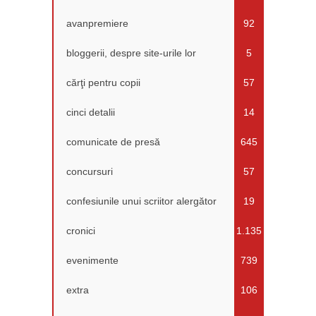
avanpremiere
92
bloggerii, despre site-urile lor
5
cărţi pentru copii
57
cinci detalii
14
comunicate de presă
645
concursuri
57
confesiunile unui scriitor alergător
19
cronici
1.135
evenimente
739
extra
106