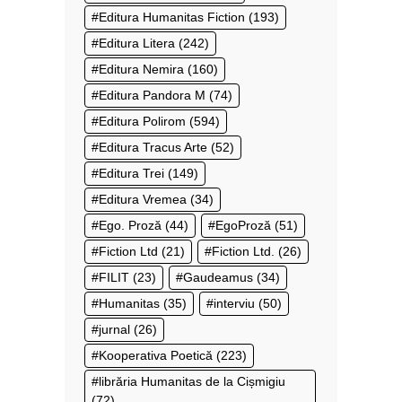
Editura Humanitas Fiction
(193)
Editura Litera
(242)
Editura Nemira
(160)
Editura Pandora M
(74)
Editura Polirom
(594)
Editura Tracus Arte
(52)
Editura Trei
(149)
Editura Vremea
(34)
Ego. Proză
(44)
EgoProză
(51)
Fiction Ltd
(21)
Fiction Ltd.
(26)
FILIT
(23)
Gaudeamus
(34)
Humanitas
(35)
interviu
(50)
jurnal
(26)
Kooperativa Poetică
(223)
librăria Humanitas de la Cișmigiu
(72)