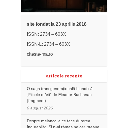
site fondat la 23 aprilie 2018
ISSN: 2734 – 603X
ISSN-L: 2734 – 603X
citeste-ma.ro
articole recente
O saga transgenerațională hipnotică:
„Fiicele mării” de Eleanor Buchanan
(fragment)
6 august 2026
Despre melancolia ce face durerea
îndurabilă: „Și n-ai rămas pe cer, steaua