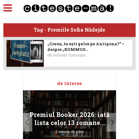
Tag - Premiile Sofia Nădejde
„Creon, tu ești gelos pe Antigona?” –
despre „KOMMOS...
de
Andrada Yunusoglu
de interes
taj
Ang
Premiul Booker 2026: iată
ile
Buc
lista celor 13 romane...
3 minute de citire