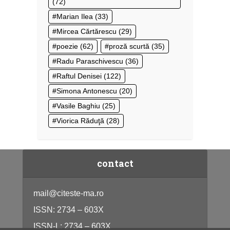
(72)
Marian Ilea
(33)
Mircea Cărtărescu
(29)
poezie
(62)
proză scurtă
(35)
Radu Paraschivescu
(36)
Raftul Denisei
(122)
Simona Antonescu
(20)
Vasile Baghiu
(25)
Viorica Răduţă
(28)
contact
mail@citeste-ma.ro
ISSN: 2734 – 603X
ISSN-L: 2734 – 603X