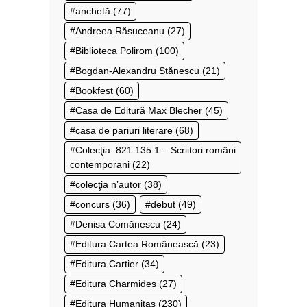
anchetă
(77)
Andreea Răsuceanu
(27)
Biblioteca Polirom
(100)
Bogdan-Alexandru Stănescu
(21)
Bookfest
(60)
Casa de Editură Max Blecher
(45)
casa de pariuri literare
(68)
Colecţia: 821.135.1 – Scriitori români
contemporani
(22)
colecţia n’autor
(38)
concurs
(36)
debut
(49)
Denisa Comănescu
(24)
Editura Cartea Românească
(23)
Editura Cartier
(34)
Editura Charmides
(27)
Editura Humanitas
(230)