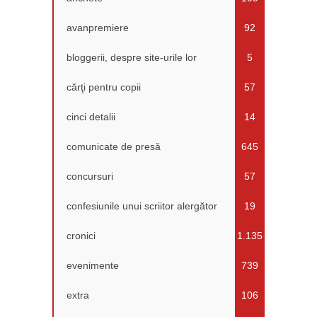
avanpremiere
92
bloggerii, despre site-urile lor
5
cărţi pentru copii
57
cinci detalii
14
comunicate de presă
645
concursuri
57
confesiunile unui scriitor alergător
19
cronici
1.135
evenimente
739
extra
106