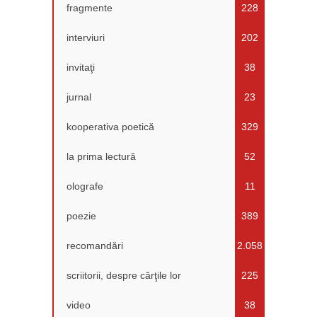
fragmente
228
interviuri
202
invitaţi
38
jurnal
23
kooperativa poetică
329
la prima lectură
52
olografe
11
poezie
389
recomandări
2.058
scriitorii, despre cărţile lor
225
video
38