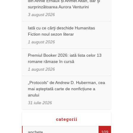
din Annie Ernaux și Ahmet Altan, dar şi
surprinzătoarea Aurora Venturini
3 august 2026
Iată cu ce cărţi deschide Humanitas
Fiction noul sezon literar
1 august 2026
Premiul Booker 2026: iată lista celor 13
romane rămase în cursă
1 august 2026
„Protocols“ de Andrew D. Huberman, cea
mai așteptată carte de nonficțiune a
anului
31 iulie 2026
categorii
anchete
109