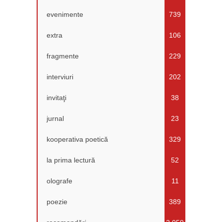
evenimente
739
extra
106
fragmente
229
interviuri
202
invitaţi
38
jurnal
23
kooperativa poetică
329
la prima lectură
52
olografe
11
poezie
389