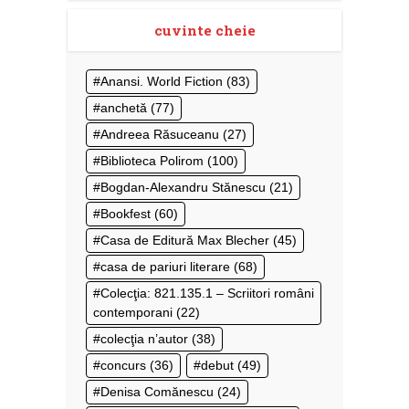
cuvinte cheie
Anansi. World Fiction
(83)
anchetă
(77)
Andreea Răsuceanu
(27)
Biblioteca Polirom
(100)
Bogdan-Alexandru Stănescu
(21)
Bookfest
(60)
Casa de Editură Max Blecher
(45)
casa de pariuri literare
(68)
Colecţia: 821.135.1 – Scriitori români
contemporani
(22)
colecţia n’autor
(38)
concurs
(36)
debut
(49)
Denisa Comănescu
(24)