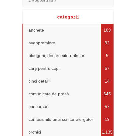
categorii
anchete
109
avanpremiere
92
bloggerii, despre site-urile lor
5
cărţi pentru copii
57
cinci detalii
14
comunicate de presă
645
concursuri
57
confesiunile unui scriitor alergător
19
cronici
1.135