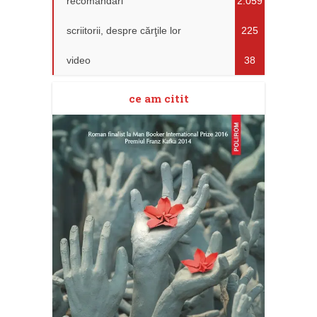
recomandări
2.059
scriitorii, despre cărţile lor
225
video
38
ce am citit