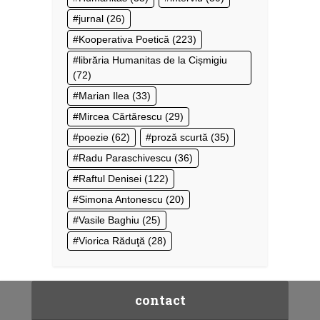
jurnal
(26)
Kooperativa Poetică
(223)
librăria Humanitas de la Cișmigiu
(72)
Marian Ilea
(33)
Mircea Cărtărescu
(29)
poezie
(62)
proză scurtă
(35)
Radu Paraschivescu
(36)
Raftul Denisei
(122)
Simona Antonescu
(20)
Vasile Baghiu
(25)
Viorica Răduţă
(28)
contact