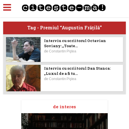
Tag - Premiul “Augustin Frăţilă”
Interviu cu scriitorul Octavian
Soviany: „Toate...
de
Constantin Piştea
Interviu cu scriitorul Dan Stanca:
„Luxul de a fi tu...
de
Constantin Piştea
de interes