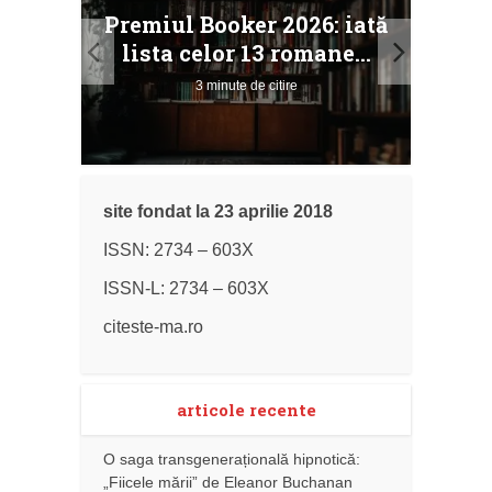
taj
Ang
Premiul Booker 2026: iată
ile
Buc
lista celor 13 romane...
3 minute de citire
site fondat la 23 aprilie 2018
ISSN: 2734 – 603X
ISSN-L: 2734 – 603X
citeste-ma.ro
articole recente
O saga transgenerațională hipnotică:
„Fiicele mării” de Eleanor Buchanan