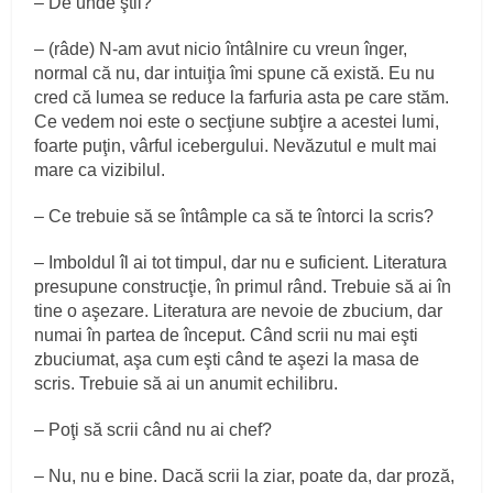
– De unde ştii?
– (râde) N-am avut nicio întâlnire cu vreun înger,
normal că nu, dar intuiţia îmi spune că există. Eu nu
cred că lumea se reduce la farfuria asta pe care stăm.
Ce vedem noi este o secţiune subţire a acestei lumi,
foarte puţin, vârful icebergului. Nevăzutul e mult mai
mare ca vizibilul.
– Ce trebuie să se întâmple ca să te întorci la scris?
– Imboldul îl ai tot timpul, dar nu e suficient. Literatura
presupune construcţie, în primul rând. Trebuie să ai în
tine o aşezare. Literatura are nevoie de zbucium, dar
numai în partea de început. Când scrii nu mai eşti
zbuciumat, aşa cum eşti când te aşezi la masa de
scris. Trebuie să ai un anumit echilibru.
– Poţi să scrii când nu ai chef?
– Nu, nu e bine. Dacă scrii la ziar, poate da, dar proză,