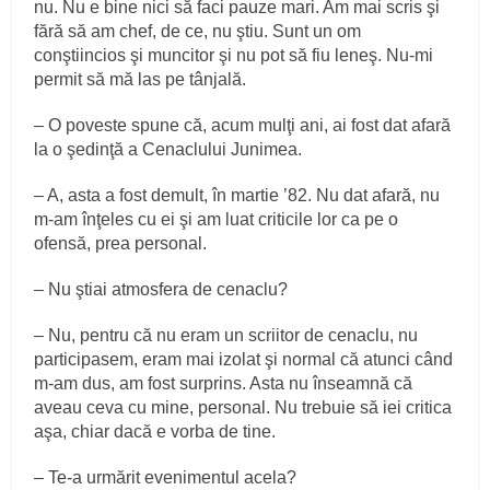
nu. Nu e bine nici să faci pauze mari. Am mai scris şi
fără să am chef, de ce, nu ştiu. Sunt un om
conştiincios şi muncitor şi nu pot să fiu leneş. Nu-mi
permit să mă las pe tânjală.
– O poveste spune că, acum mulţi ani, ai fost dat afară
la o şedinţă a Cenaclului Junimea.
– A, asta a fost demult, în martie ’82. Nu dat afară, nu
m-am înţeles cu ei şi am luat criticile lor ca pe o
ofensă, prea personal.
– Nu ştiai atmosfera de cenaclu?
– Nu, pentru că nu eram un scriitor de cenaclu, nu
participasem, eram mai izolat şi normal că atunci când
m-am dus, am fost surprins. Asta nu înseamnă că
aveau ceva cu mine, personal. Nu trebuie să iei critica
aşa, chiar dacă e vorba de tine.
– Te-a urmărit evenimentul acela?