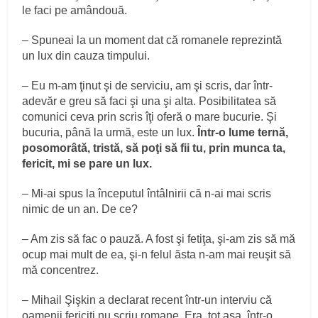
le faci pe amândouă.
– Spuneai la un moment dat că romanele reprezintă
un lux din cauza timpului.
– Eu m-am ţinut şi de serviciu, am şi scris, dar într-
adevăr e greu să faci şi una şi alta. Posibilitatea să
comunici ceva prin scris îţi oferă o mare bucurie. Şi
bucuria, până la urmă, este un lux.
Într-o lume ternă,
posomorâtă, tristă, să poţi să fii tu, prin munca ta,
fericit, mi se pare un lux.
– Mi-ai spus la începutul întâlnirii că n-ai mai scris
nimic de un an. De ce?
– Am zis să fac o pauză. A fost şi fetiţa, şi-am zis să mă
ocup mai mult de ea, şi-n felul ăsta n-am mai reuşit să
mă concentrez.
– Mihail Şişkin a declarat recent într-un interviu că
oamenii fericiţi nu scriu romane. Era, tot aşa, într-o