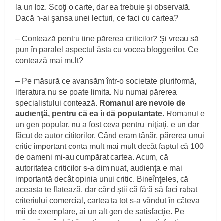
la un loz. Scoţi o carte, dar ea trebuie şi observată.
Dacă n-ai şansa unei lecturi, ce faci cu cartea?
– Contează pentru tine părerea criticilor? Şi vreau să
pun în paralel aspectul ăsta cu vocea bloggerilor. Ce
contează mai mult?
– Pe măsură ce avansăm într-o societate pluriformă,
literatura nu se poate limita. Nu numai părerea
specialistului contează.
Romanul are nevoie de
audienţă, pentru că ea îi dă popularitate.
Romanul e
un gen popular, nu a fost ceva pentru iniţiaţi, e un dar
făcut de autor cititorilor. Când eram tânăr, părerea unui
critic important conta mult mai mult decât faptul că 100
de oameni mi-au cumpărat cartea. Acum, că
autoritatea criticilor s-a diminuat, audienţa e mai
importantă decât opinia unui critic. Bineînţeles, că
aceasta te flatează, dar când ştii că fără să faci rabat
criteriului comercial, cartea ta tot s-a vândut în câteva
mii de exemplare, ai un alt gen de satisfacţie. Pe