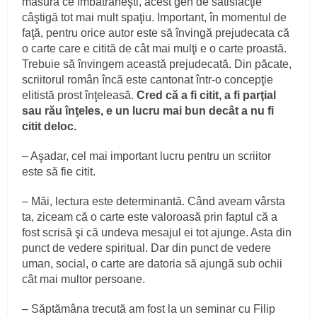
măsură ce îmbătrâneşti, acest gen de satisfacţie
câştigă tot mai mult spaţiu. Important, în momentul de
faţă, pentru orice autor este să învingă prejudecata că
o carte care e citită de cât mai mulţi e o carte proastă.
Trebuie să învingem această prejudecată. Din păcate,
scriitorul român încă este cantonat într-o concepţie
elitistă prost înţeleasă.
Cred că a fi citit, a fi parţial
sau rău înţeles, e un lucru mai bun decât a nu fi
citit deloc.
– Aşadar, cel mai important lucru pentru un scriitor
este să fie citit.
– Măi, lectura este determinantă. Când aveam vârsta
ta, ziceam că o carte este valoroasă prin faptul că a
fost scrisă şi că undeva mesajul ei tot ajunge. Asta din
punct de vedere spiritual. Dar din punct de vedere
uman, social, o carte are datoria să ajungă sub ochii
cât mai multor persoane.
– Săptămâna trecută am fost la un seminar cu Filip