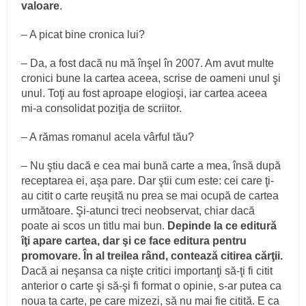
valoare
.
– A picat bine cronica lui?
– Da, a fost dacă nu mă înşel în 2007. Am avut multe
cronici bune la cartea aceea, scrise de oameni unul şi
unul. Toţi au fost aproape elogioşi, iar cartea aceea
mi-a consolidat poziţia de scriitor.
– A rămas romanul acela vârful tău?
– Nu ştiu dacă e cea mai bună carte a mea, însă după
receptarea ei, aşa pare. Dar ştii cum este: cei care ţi-
au citit o carte reuşită nu prea se mai ocupă de cartea
următoare. Şi-atunci treci neobservat, chiar dacă
poate ai scos un titlu mai bun.
Depinde la ce editură
îţi apare cartea, dar şi ce face editura pentru
promovare. În al treilea rând, contează citirea cărţii.
Dacă ai neşansa ca nişte critici importanţi să-ţi fi citit
anterior o carte şi să-şi fi format o opinie, s-ar putea ca
noua ta carte, pe care mizezi, să nu mai fie citită. E ca