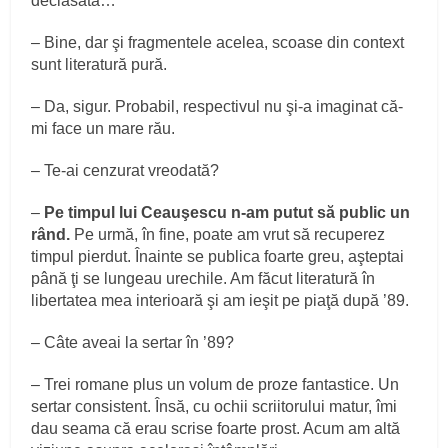
declasată…
– Bine, dar şi fragmentele acelea, scoase din context
sunt literatură pură.
– Da, sigur. Probabil, respectivul nu şi-a imaginat că-
mi face un mare rău.
– Te-ai cenzurat vreodată?
–
Pe timpul lui Ceauşescu n-am putut să public un
rând.
Pe urmă, în fine, poate am vrut să recuperez
timpul pierdut. Înainte se publica foarte greu, aşteptai
până ţi se lungeau urechile. Am făcut literatură în
libertatea mea interioară şi am ieşit pe piaţă după ’89.
– Câte aveai la sertar în ’89?
– Trei romane plus un volum de proze fantastice. Un
sertar consistent. Însă, cu ochii scriitorului matur, îmi
dau seama că erau scrise foarte prost. Acum am altă