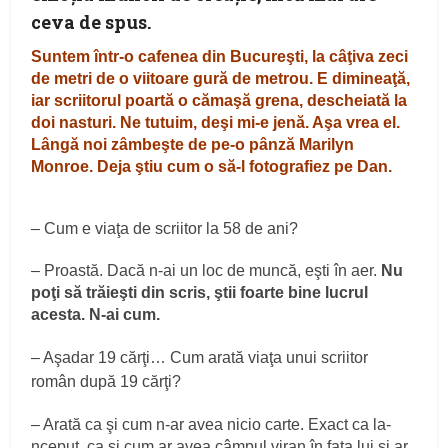
ceva de spus.
Suntem într-o cafenea din Bucureşti, la câţiva zeci
de metri de o viitoare gură de metrou. E dimineaţă,
iar scriitorul poartă o cămaşă grena, descheiată la
doi nasturi. Ne tutuim, deşi mi-e jenă. Aşa vrea el.
Lângă noi zâmbeşte de pe-o pânză Marilyn
Monroe. Deja ştiu cum o să-l fotografiez pe Dan.
– Cum e viaţa de scriitor la 58 de ani?
– Proastă. Dacă n-ai un loc de muncă, eşti în aer.
Nu
poţi să trăieşti din scris, ştii foarte bine lucrul
acesta. N-ai cum.
– Aşadar 19 cărţi… Cum arată viaţa unui scriitor
român după 19 cărţi?
– Arată ca şi cum n-ar avea nicio carte. Exact ca la-
nceput, ca şi cum ar avea câmpul viran în faţa lui şi ar