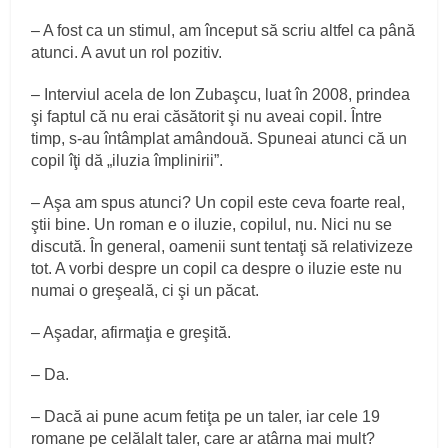
– A fost ca un stimul, am început să scriu altfel ca până
atunci. A avut un rol pozitiv.
– Interviul acela de Ion Zubaşcu, luat în 2008, prindea
şi faptul că nu erai căsătorit şi nu aveai copil. Între
timp, s-au întâmplat amândouă. Spuneai atunci că un
copil îţi dă „iluzia împlinirii”.
– Aşa am spus atunci? Un copil este ceva foarte real,
ştii bine. Un roman e o iluzie, copilul, nu. Nici nu se
discută. În general, oamenii sunt tentaţi să relativizeze
tot. A vorbi despre un copil ca despre o iluzie este nu
numai o greşeală, ci şi un păcat.
– Aşadar, afirmaţia e greşită.
– Da.
– Dacă ai pune acum fetiţa pe un taler, iar cele 19
romane pe celălalt taler, care ar atârna mai mult?