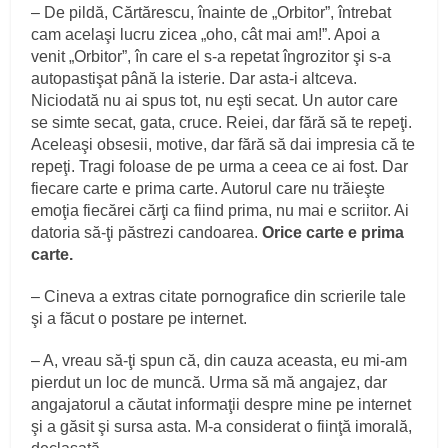
– De pildă, Cărtărescu, înainte de „Orbitor”, întrebat
cam acelaşi lucru zicea „oho, cât mai am!”. Apoi a
venit „Orbitor”, în care el s-a repetat îngrozitor şi s-a
autopastişat până la isterie. Dar asta-i altceva.
Niciodată nu ai spus tot, nu eşti secat. Un autor care
se simte secat, gata, cruce. Reiei, dar fără să te repeţi.
Aceleaşi obsesii, motive, dar fără să dai impresia că te
repeţi. Tragi foloase de pe urma a ceea ce ai fost. Dar
fiecare carte e prima carte. Autorul care nu trăieşte
emoţia fiecărei cărţi ca fiind prima, nu mai e scriitor. Ai
datoria să-ţi păstrezi candoarea.
Orice carte e prima
carte.
– Cineva a extras citate pornografice din scrierile tale
şi a făcut o postare pe internet.
– A, vreau să-ţi spun că, din cauza aceasta, eu mi-am
pierdut un loc de muncă. Urma să mă angajez, dar
angajatorul a căutat informaţii despre mine pe internet
şi a găsit şi sursa asta. M-a considerat o fiinţă imorală,