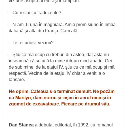
viziune asupra aceloraşi întâmplări.
– Cum stai cu traducerile?
– N-am. E una în maghiară. Am o promisiune în limba
italiană şi alta din Franţa. Cam atât.
– Te recunosc vecinii?
– Ştiu că mă ocup cu treburi din astea, dar asta nu
înseamnă că se uită la mine într-un mod aparte. Cei
de sub mine, de la etajul IV, ştiu cu ce mă ocup şi mă
respectă. Vecina de la etajul IV chiar a venit la o
lansare.
Ne oprim. Cafeaua s-a terminat demult. Ne pozăm
cu Marilyn, dăm noroc şi ieşim în aerul rece şi în
zgomot de excavatoare. Fiecare pe drumul său.
Dan Stanca
a debutat editorial, în 1992, cu romanul