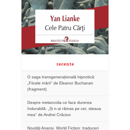
recente
O saga transgenerațională hipnotică:
„Fiicele mării” de Eleanor Buchanan
(fragment)
Despre melancolia ce face durerea
îndurabilă: „Și n-ai rămas pe cer, steaua
mea” de Andrei Crăciun
Noutăţi Anansi. World Fiction: traduceri