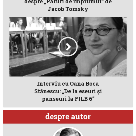
despre „Paturi de împrumut” de
Jacob Tomsky
Interviu cu Oana Boca
Stănescu: „De la eseuri şi
panseuri la FILB 6”
despre autor