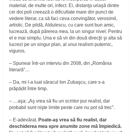
material, de multe ori, infect. Ei, distanţa uriaşă dintre
cei doi poli creează o dificultate mare din punct de
vedere literar, ca să faci ceva convingător, verosimil,
artistic. De pildă, Aldulescu, cu care sunt bun amic,
lucrează, după părerea mea, la un singur nivel. Pentru
el e mai simplu. Una e să vii din două direcţii şi alta să
lucrezi pe un singur plan, al unui realism puternic,
viguros.
– Spuneai într-un interviu din 2008, din „România
literară”…
– Da, mi l-a luat săracul Ion Zubaşcu, care s-a
prăpădit între timp.
– …aşa: „Aş vrea să fiu un scriitor pur realist, dar
probabil sunt nişte limite peste care nu pot să trec”.
– E-adevărat.
Poate-aş vrea să fiu realist, dar
deschiderea mea spre anumite zone mă împiedică.