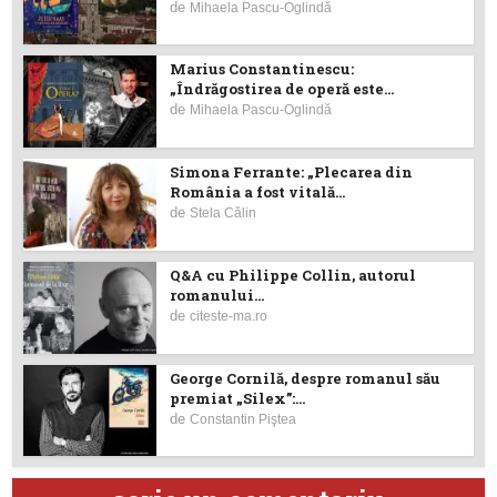
de
Mihaela Pascu-Oglindă
Marius Constantinescu:
„Îndrăgostirea de operă este...
de
Mihaela Pascu-Oglindă
Simona Ferrante: „Plecarea din
România a fost vitală...
de
Stela Călin
Q&A cu Philippe Collin, autorul
romanului...
de
citeste-ma.ro
George Cornilă, despre romanul său
premiat „Silex”:...
de
Constantin Piştea