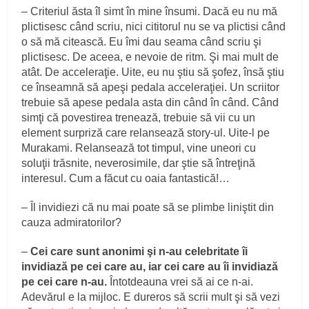
– Criteriul ăsta îl simt în mine însumi. Dacă eu nu mă
plictisesc când scriu, nici cititorul nu se va plictisi când
o să mă citească. Eu îmi dau seama când scriu şi
plictisesc. De aceea, e nevoie de ritm. Şi mai mult de
atât. De acceleraţie. Uite, eu nu ştiu să şofez, însă ştiu
ce înseamnă să apeşi pedala acceleraţiei. Un scriitor
trebuie să apese pedala asta din când în când. Când
simţi că povestirea trenează, trebuie să vii cu un
element surpriză care relansează story-ul. Uite-l pe
Murakami. Relansează tot timpul, vine uneori cu
soluţii trăsnite, neverosimile, dar ştie să întreţină
interesul. Cum a făcut cu oaia fantastică!…
– Îl invidiezi că nu mai poate să se plimbe liniştit din
cauza admiratorilor?
–
Cei care sunt anonimi şi n-au celebritate îi
invidiază pe cei care au, iar cei care au îi invidiază
pe cei care n-au.
Întotdeauna vrei să ai ce n-ai.
Adevărul e la mijloc. E dureros să scrii mult şi să vezi