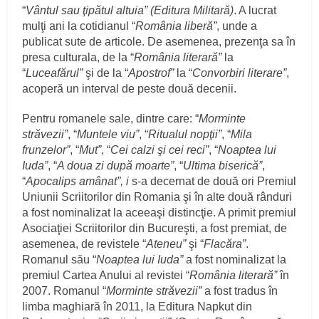
“
Vântul
sau ţipătul altuia” (Editura Militară)
. A lucrat
mulţi ani la cotidianul “
România liberă”
, unde a
publicat sute de articole. De asemenea, prezenţa sa în
presa culturala, de la “
România literară”
la
“
Luceafărul”
şi de la “
Apostrof”
la “
Convorbiri literare”
,
acoperă un interval de peste două decenii.
Pentru romanele sale, dintre care: “
Morminte
străvezii”
, “
Muntele viu”
, “
Ritualul nopţii”
, “
Mila
frunzelor”
, “
Mut”
, “
Cei calzi şi cei reci”
, “
Noaptea lui
Iuda”
, “
A doua zi după moarte”
, “
Ultima biserică”
,
“
Apocalips amânat”, i
s-a decernat de două ori Premiul
Uniunii Scriitorilor din Romania şi în alte două rânduri
a fost nominalizat la aceeaşi distincţie. A primit premiul
Asociaţiei Scriitorilor din Bucureşti, a fost premiat, de
asemenea, de revistele “
Ateneu”
şi “
Flacăra”
.
Romanul său “
Noaptea lui Iuda”
a fost nominalizat la
premiul Cartea Anului al revistei “
România literară”
în
2007. Romanul “
Morminte străvezii”
a fost tradus în
limba maghiară în 2011, la Editura Napkut din