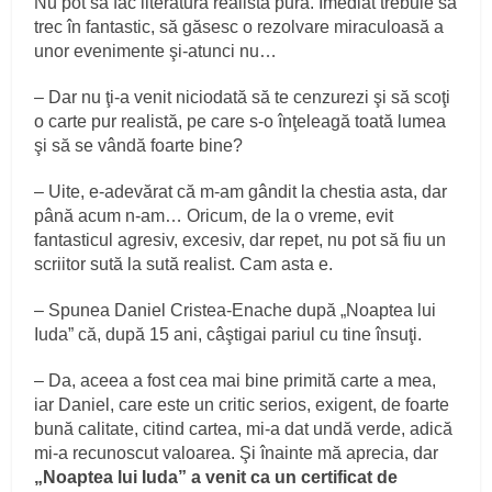
Nu pot să fac literatură realistă pură. Imediat trebuie să
trec în fantastic, să găsesc o rezolvare miraculoasă a
unor evenimente şi-atunci nu…
– Dar nu ţi-a venit niciodată să te cenzurezi şi să scoţi
o carte pur realistă, pe care s-o înţeleagă toată lumea
şi să se vândă foarte bine?
– Uite, e-adevărat că m-am gândit la chestia asta, dar
până acum n-am… Oricum, de la o vreme, evit
fantasticul agresiv, excesiv, dar repet, nu pot să fiu un
scriitor sută la sută realist. Cam asta e.
– Spunea Daniel Cristea-Enache după „Noaptea lui
Iuda” că, după 15 ani, câştigai pariul cu tine însuţi.
– Da, aceea a fost cea mai bine primită carte a mea,
iar Daniel, care este un critic serios, exigent, de foarte
bună calitate, citind cartea, mi-a dat undă verde, adică
mi-a recunoscut valoarea. Şi înainte mă aprecia, dar
„Noaptea lui Iuda” a venit ca un certificat de