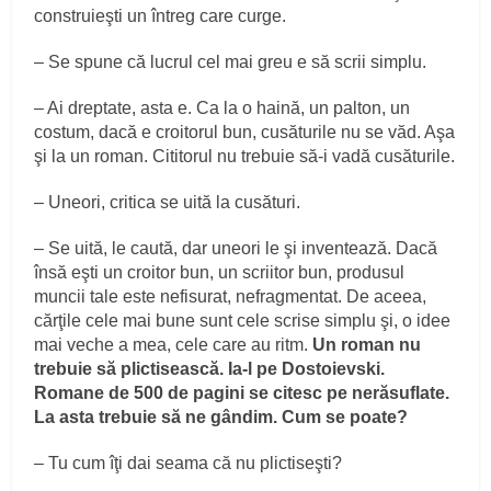
construieşti un întreg care curge.
– Se spune că lucrul cel mai greu e să scrii simplu.
– Ai dreptate, asta e. Ca la o haină, un palton, un
costum, dacă e croitorul bun, cusăturile nu se văd. Aşa
şi la un roman. Cititorul nu trebuie să-i vadă cusăturile.
– Uneori, critica se uită la cusături.
– Se uită, le caută, dar uneori le şi inventează. Dacă
însă eşti un croitor bun, un scriitor bun, produsul
muncii tale este nefisurat, nefragmentat. De aceea,
cărţile cele mai bune sunt cele scrise simplu şi, o idee
mai veche a mea, cele care au ritm.
Un roman nu
trebuie să plictisească. Ia-l pe Dostoievski.
Romane de 500 de pagini se citesc pe nerăsuflate.
La asta trebuie să ne gândim. Cum se poate?
– Tu cum îţi dai seama că nu plictiseşti?