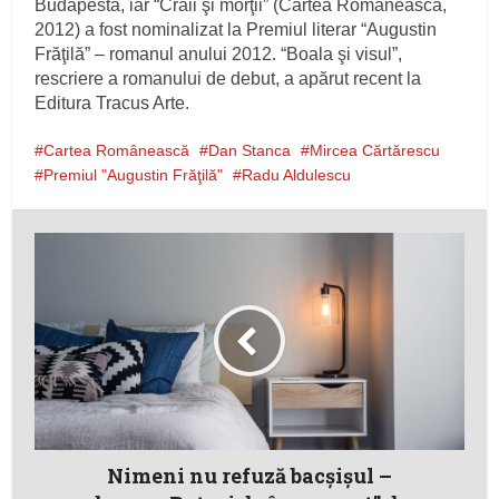
Budapesta, iar “Craii şi morţii” (Cartea Românească,
2012) a fost nominalizat la Premiul literar “Augustin
Frăţilă” – romanul anului 2012. “Boala şi visul”,
rescriere a romanului de debut, a apărut recent la
Editura Tracus Arte.
Cartea Românească
Dan Stanca
Mircea Cărtărescu
Premiul "Augustin Frăţilă"
Radu Aldulescu
Nimeni nu refuză bacşişul –