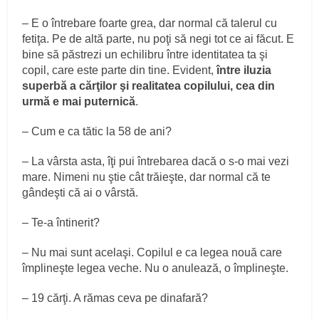
– E o întrebare foarte grea, dar normal că talerul cu
fetiţa. Pe de altă parte, nu poţi să negi tot ce ai făcut. E
bine să păstrezi un echilibru între identitatea ta şi
copil, care este parte din tine. Evident,
între iluzia
superbă a cărţilor şi realitatea copilului, cea din
urmă e mai puternică
.
– Cum e ca tătic la 58 de ani?
– La vârsta asta, îţi pui întrebarea dacă o s-o mai vezi
mare. Nimeni nu ştie cât trăieşte, dar normal că te
gândeşti că ai o vârstă.
– Te-a întinerit?
– Nu mai sunt acelaşi. Copilul e ca legea nouă care
împlineşte legea veche. Nu o anulează, o împlineşte.
– 19 cărţi. A rămas ceva pe dinafară?