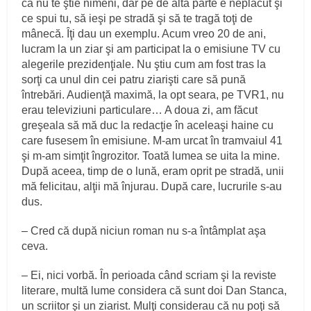
că nu te ştie nimeni, dar pe de altă parte e neplăcut şi
ce spui tu, să ieşi pe stradă şi să te tragă toţi de
mânecă. Îţi dau un exemplu. Acum vreo 20 de ani,
lucram la un ziar şi am participat la o emisiune TV cu
alegerile prezidenţiale. Nu ştiu cum am fost tras la
sorţi ca unul din cei patru ziarişti care să pună
întrebări. Audienţă maximă, la opt seara, pe TVR1, nu
erau televiziuni particulare… A doua zi, am făcut
greşeala să mă duc la redacţie în aceleaşi haine cu
care fusesem în emisiune. M-am urcat în tramvaiul 41
şi m-am simţit îngrozitor. Toată lumea se uita la mine.
După aceea, timp de o lună, eram oprit pe stradă, unii
mă felicitau, alţii mă înjurau. După care, lucrurile s-au
dus.
– Cred că după niciun roman nu s-a întâmplat aşa
ceva.
– Ei, nici vorbă. În perioada când scriam şi la reviste
literare, multă lume considera că sunt doi Dan Stanca,
un scriitor şi un ziarist. Mulţi considerau că nu poţi să