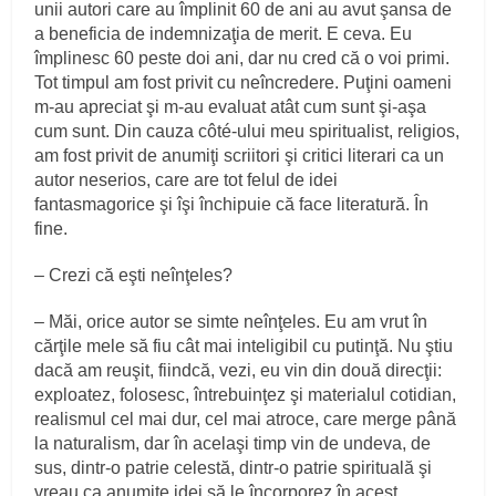
unii autori care au împlinit 60 de ani au avut şansa de
a beneficia de indemnizaţia de merit. E ceva. Eu
împlinesc 60 peste doi ani, dar nu cred că o voi primi.
Tot timpul am fost privit cu neîncredere. Puţini oameni
m-au apreciat şi m-au evaluat atât cum sunt şi-aşa
cum sunt. Din cauza côté-ului meu spiritualist, religios,
am fost privit de anumiţi scriitori şi critici literari ca un
autor neserios, care are tot felul de idei
fantasmagorice şi îşi închipuie că face literatură. În
fine.
– Crezi că eşti neînţeles?
– Măi, orice autor se simte neînţeles. Eu am vrut în
cărţile mele să fiu cât mai inteligibil cu putinţă. Nu ştiu
dacă am reuşit, fiindcă, vezi, eu vin din două direcţii:
exploatez, folosesc, întrebuinţez şi materialul cotidian,
realismul cel mai dur, cel mai atroce, care merge până
la naturalism, dar în acelaşi timp vin de undeva, de
sus, dintr-o patrie celestă, dintr-o patrie spirituală şi
vreau ca anumite idei să le încorporez în acest