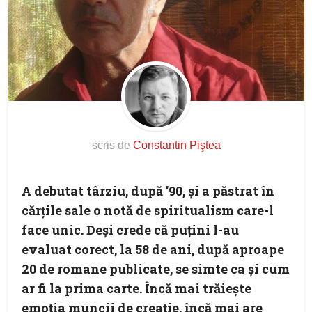
scris de
Constantin Piştea
A debutat târziu, după ’90, şi a păstrat în
cărţile sale o notă de spiritualism care-l
face unic. Deşi crede că puţini l-au
evaluat corect, la 58 de ani, după aproape
20 de romane publicate, se simte ca şi cum
ar fi la prima carte. Încă mai trăieşte
emoţia muncii de creaţie, încă mai are