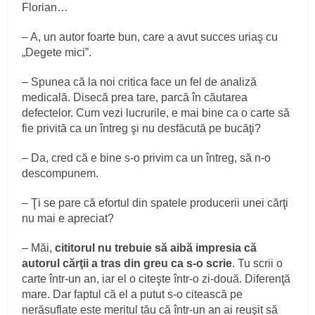
Florian…
– A, un autor foarte bun, care a avut succes uriaş cu
„Degete mici”.
– Spunea că la noi critica face un fel de analiză
medicală. Disecă prea tare, parcă în căutarea
defectelor. Cum vezi lucrurile, e mai bine ca o carte să
fie privită ca un întreg şi nu desfăcută pe bucăţi?
– Da, cred că e bine s-o privim ca un întreg, să n-o
descompunem.
– Ţi se pare că efortul din spatele producerii unei cărţi
nu mai e apreciat?
– Măi,
cititorul nu trebuie să aibă impresia că
autorul cărţii a tras din greu ca s-o scrie
. Tu scrii o
carte într-un an, iar el o citeşte într-o zi-două. Diferenţă
mare. Dar faptul că el a putut s-o citească pe
nerăsuflate este meritul tău că într-un an ai reuşit să