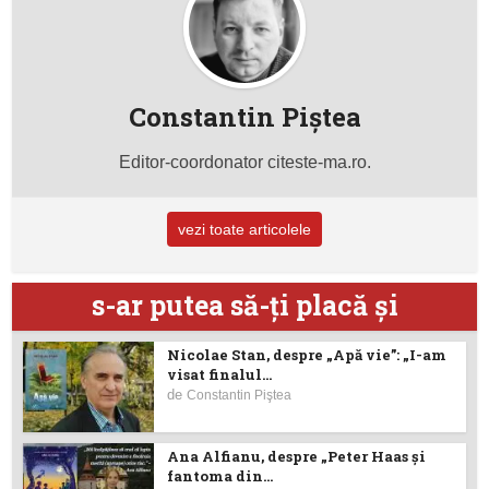
Constantin Piştea
Editor-coordonator citeste-ma.ro.
vezi toate articolele
s-ar putea să-ţi placă şi
Nicolae Stan, despre „Apă vie”: „I-am
visat finalul...
de
Constantin Piştea
Ana Alfianu, despre „Peter Haas și
fantoma din...