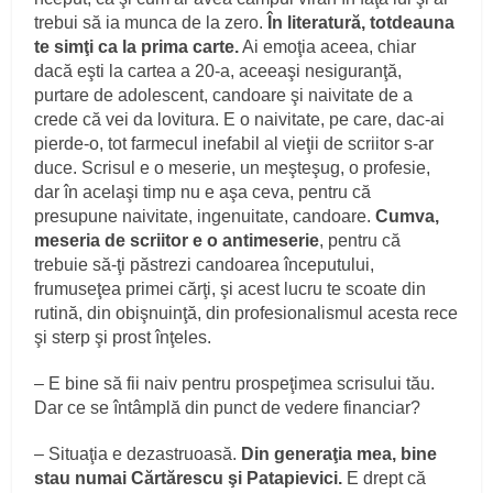
trebui să ia munca de la zero.
În literatură, totdeauna
te simţi ca la prima carte.
Ai emoţia aceea, chiar
dacă eşti la cartea a 20-a, aceeaşi nesiguranţă,
purtare de adolescent, candoare şi naivitate de a
crede că vei da lovitura. E o naivitate, pe care, dac-ai
pierde-o, tot farmecul inefabil al vieţii de scriitor s-ar
duce. Scrisul e o meserie, un meşteşug, o profesie,
dar în acelaşi timp nu e aşa ceva, pentru că
presupune naivitate, ingenuitate, candoare.
Cumva,
meseria de scriitor e o antimeserie
, pentru că
trebuie să-ţi păstrezi candoarea începutului,
frumuseţea primei cărţi, şi acest lucru te scoate din
rutină, din obişnuinţă, din profesionalismul acesta rece
şi sterp şi prost înţeles.
– E bine să fii naiv pentru prospeţimea scrisului tău.
Dar ce se întâmplă din punct de vedere financiar?
– Situaţia e dezastruoasă.
Din generaţia mea, bine
stau numai Cărtărescu şi Patapievici.
E drept că