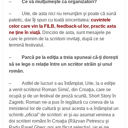
–
Ce vă mulţumeşte ca organizatori?
– Uite, de asta nici nu renunţăm şi poate că sună
patetic, dar îţi spun cu toată sinceritatea:
cuvintele
celor care vin la FILB, feedback-ul lor, practic asta
ne ţine în viaţă.
Dincolo de asta, sunt mesajele pe
care le primim de la scriitorii invitaţi, după ce se
termină festivalul.
–
Parcă pe la ediţia a treia spuneai că-ţi doreşti
să se lege o relaţie între un scriitor străin şi unul
român.
– Astfel de lucruri s-au întâmplat. Uite, la o ediţie
a venit scriitorul Roman Simić, din Croaţia, care se
ocupă şi de un festival de proză scurtă, Short Story în
Zagreb. Roman ne-a pus în legătură cu cineva de la
ministerul lor de cultură şi anul acesta s-a întâmplat un
schimb „oficial” de scriitori: ei şi-au asumat venirea a
doi scriitori români în Croaţia (Răzvan Petrescu şi
Radu Pavel Gheo; noi am făcut selecţia), iar ei ne