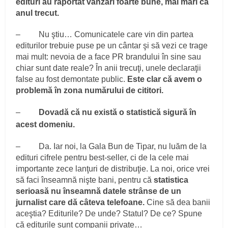
edituri au raportat vânzări foarte bune, mai mari ca
anul trecut.
– Nu ştiu… Comunicatele care vin din partea
editurilor trebuie puse pe un cântar şi să vezi ce trage
mai mult: nevoia de a face PR brandului în sine sau
chiar sunt date reale? În anii trecuţi, unele declaraţii
false au fost demontate public.
Este clar că avem o
problemă în zona numărului de cititori.
–
Dovadă că nu există o statistică sigură în
acest domeniu.
– Da. Iar noi, la Gala Bun de Tipar, nu luăm de la
edituri cifrele pentru best-seller, ci de la cele mai
importante zece lanţuri de distribuţie. La noi, orice vrei
să faci înseamnă nişte bani, pentru că
statistica
serioasă nu înseamnă datele strânse de un
jurnalist care dă câteva telefoane.
Cine să dea banii
aceştia? Editurile? De unde? Statul? De ce? Spune
că editurile sunt companii private…