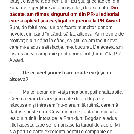
totuşi, o istorie a domeniului. Eu știu şi ce fac cei din
zona detergenţilor sau a maşinilor, de exemplu.
Din
păcate, am rămas singurul om din PR-ul editorial
care a aplicat şi a câştigat un premiu la PR Award.
Sunt, de felul meu, un om foarte muncitor, dar am
nevoie, din când în când, să fac altceva. Am nevoie de
motivaţie din când în când, să ştiu că am făcut ceva
care mi-a adus satisfacţie, m-a bucurat. De aceea, am
înscris acea campanie pentru romanul „Firmin” la PR
Award.
–
De ce acel şoricel care roade cărţi şi nu
altceva?
– Multe lucruri din viaţa mea sunt psihanalizabile.
Cred că eram la vreo jumătate de an după ce
născusem şi intrasem într-o anumită rutină, care mă
dăduse peste cap. Ceva din mine căuta un motiv să
ies din rutină. Întors de la Frankfurt, Bogdan a adus
titlul acesta, care se remarcase la târgul de acolo. Mi
s-a părut o carte excelentă pentru o campanie de