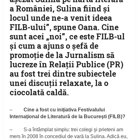
a României, Sulina fiind şi
locul unde ne-a venit ideea
FILB-ului”, spune Oana. Cine
sunt acei „noi”, ce este FILB-ul
şi cum a ajuns o şefă de
promoţie de la Jurnalism să
lucreze în Relaţii Publice (PR)
au fost trei dintre subiectele
unei discuţii relaxate, la o
ciocolată caldă.
–
Cine a fost cu iniţiativa Festivalului
Internaţional de Literatură de la Bucureşti (FILB)?
– S-a întâmplat simplu: trei colegi şi prieteni am
mers în 2008 în concediul de vară la Sulina. Adică eu,