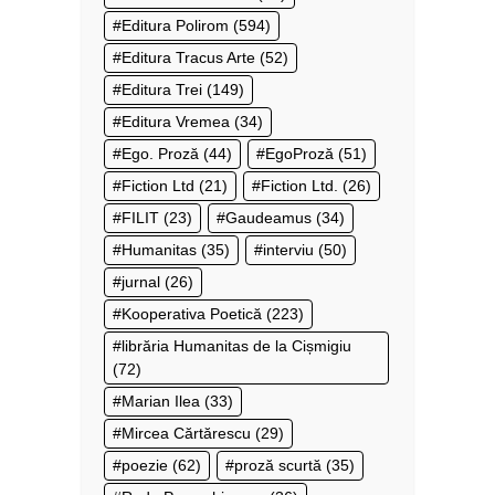
Editura Polirom
(594)
Editura Tracus Arte
(52)
Editura Trei
(149)
Editura Vremea
(34)
Ego. Proză
(44)
EgoProză
(51)
Fiction Ltd
(21)
Fiction Ltd.
(26)
FILIT
(23)
Gaudeamus
(34)
Humanitas
(35)
interviu
(50)
jurnal
(26)
Kooperativa Poetică
(223)
librăria Humanitas de la Cișmigiu
(72)
Marian Ilea
(33)
Mircea Cărtărescu
(29)
poezie
(62)
proză scurtă
(35)