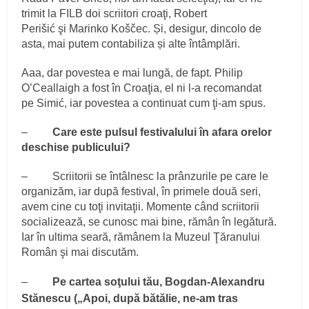
trimit la FILB doi scriitori croaţi, Robert
Perišić şi Marinko Koščec. Și, desigur, dincolo de
asta, mai putem contabiliza și alte întâmplări.
Aaa, dar povestea e mai lungă, de fapt. Philip
O’Ceallaigh a fost în Croaţia, el ni l-a recomandat
pe Simić, iar povestea a continuat cum ţi-am spus.
–
Care este pulsul festivalului în afara orelor
deschise publicului?
– Scriitorii se întâlnesc la prânzurile pe care le
organizăm, iar după festival, în primele două seri,
avem cine cu toţi invitaţii. Momente când scriitorii
socializează, se cunosc mai bine, rămân în legătură.
Iar în ultima seară, rămânem la Muzeul Ţăranului
Român şi mai discutăm.
–
Pe cartea soţului tău, Bogdan-Alexandru
Stănescu („Apoi, după bătălie, ne-am tras