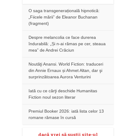
O saga transgenerațională hipnotică:
„Fiicele mării” de Eleanor Buchanan
(fragment)
Despre melancolia ce face durerea
îndurabilă: „Și n-ai rămas pe cer, steaua
mea” de Andrei Crăciun
Noutăţi Anansi. World Fiction: traduceri
din Annie Ernaux și Ahmet Altan, dar şi
surprinzătoarea Aurora Venturini
Iată cu ce cărţi deschide Humanitas
Fiction noul sezon literar
Premiul Booker 2026: iată lista celor 13
romane rămase în cursă
dacă vrei să susţii site-ul