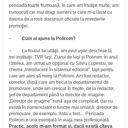
perioadă foarte frumoasă, în care am învăţat multe, am
cunoscuți cei mai dragi oameni şi care m-a lăsat cu
datoria de a rosti discursuri oficiale la revederile
promoţiei.
–
Cum ai ajuns la Polirom?
– La finalul facultăţii, am avut uşile deschise la
trei instituţii: TVR Iaşi, Ziarul de Iaşi şi Polirom. În anul
l treilea, am urmat un opţional cu Silviu Lupescu, se
chema „Introducere în sistemul editorial”, fapt pentru
care am ales să merg la Polirom. Am fost redactor,
corector, după care am trecut la departamentul de
promovare, unde am crescut în trepte, de la redactor,
şef de departament până la director de imagine.
„Director de imagine” sună aşa de complicat, dar nu
există în nomenclator o funcție mai umană: director de
promovare, de exemplu. Asta a fost… Perioada
Polirom e una esenţială în viaţa mea profesională.
Practic, acolo m-am format şi, dacă există cîteva