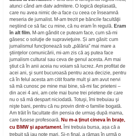
atunci când am datv admitere. O logică deplasată,
care nu avea nimic de-a face cu ceea ce înseamnă
meseria de jurnalist. M-am trezit pe băncile facultăţii
neştiind ce să fac cu mine, că nu eram în regulă.
Eram
în alt film.
M-am gândit ce puteam face, cum să-mi
găsesc o soluţie de supravieţuire. Și am găsit: cum
jurnalismul funcţionează sub „pălăria” mai mare a
ştiinţelor comunicării, mi-am zis că aş putea face
jurnalism cultural sau ceva de genul acesta. Am mai
ştiut că în anii aceia nu voiam să lucrez. Am profitat de
acei ani, şi sunt bucuroasă pentru acea decizie, pentru
că în felul acesta am citit foarte mult şi am avut nervi
să mă cunosc pe mine mai bine, să-mi fac prieteni –
din acei 4 ani, am cele mai bune trei prietene de care
nu o să mă despart niciodată. Totuşi, îmi trebuiau şi
nişte bani, pentru că nu provin dintr-o familie bogată.
Am trăit în facultate din pensia de urmaş după mama,
care fusese profesoară.
Nu m-a ţinut cineva în braţe,
cu BMW şi apartament.
Îmi trebuia bursa, așa că a
trebuit să iau note mari. Şi-n final, a rămas în urmă o