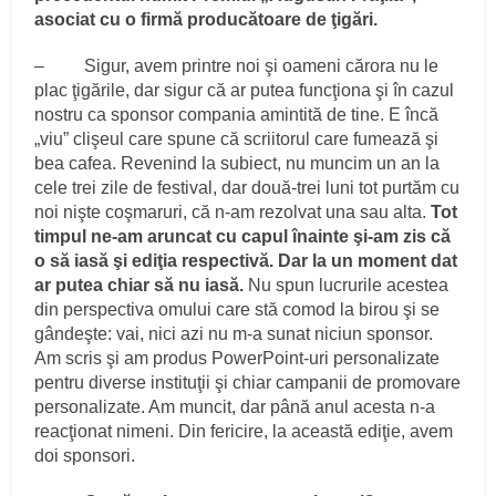
asociat cu o firmă producătoare de ţigări.
– Sigur, avem printre noi şi oameni cărora nu le
plac ţigările, dar sigur că ar putea funcţiona şi în cazul
nostru ca sponsor compania amintită de tine. E încă
„viu” clişeul care spune că scriitorul care fumează şi
bea cafea. Revenind la subiect, nu muncim un an la
cele trei zile de festival, dar două-trei luni tot purtăm cu
noi nişte coşmaruri, că n-am rezolvat una sau alta.
Tot
timpul ne-am aruncat cu capul înainte şi-am zis că
o să iasă şi ediţia respectivă. Dar la un moment dat
ar putea chiar să nu iasă.
Nu spun lucrurile acestea
din perspectiva omului care stă comod la birou şi se
gândeşte: vai, nici azi nu m-a sunat niciun sponsor.
Am scris şi am produs PowerPoint-uri personalizate
pentru diverse instituţii şi chiar campanii de promovare
personalizate. Am muncit, dar până anul acesta n-a
reacţionat nimeni. Din fericire, la această ediţie, avem
doi sponsori.