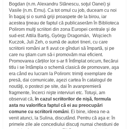
Bogdan (n.m. Alexandru Stănescu, soţul Oanei) şi
Vasile (n.m. Ernu). Ca tot omul cu job, duceam cu noi
în bagaj și o sumă griji proaspete de la birou, iar
acestea ţineau de faptul că publicaserăm în Biblioteca
Polirom mulţi scriitori din zona Europei centrale şi de
sud-est: Attila Bartiş, György Dragomán, Wojciech
Kuczok, Juli Zeh, o sumă de autori tineri, cu care
scriitorii români ar fi avut ce gînduri să împartă, și pe
care nu ştiam cum să-i promovăm mai eficient.
Promovarea cărților lor s-ar fi întîmplat oricum, fiecărui
titlu i se întâmpla o schemă clasică de promovare, aşa
era când eu lucram la Polirom: trimiţi exemplare de
presă, dai comunicate, aşezi cartea în catalogul de
noutăţi, o postezi pe site, dai în avanpremieră
fragmente, încerci nişte interviuri etc. Totuşi, am
observat că,
în cazul scriitorilor de nişă, formula
asta nu valorifica faptul că ei au preocupări
comune cu scriitorii români
. Ei bine, ideea ne-a
venit atunci, la Sulina, discutând. Pentru că aşa e: în
primele zile ale concediului discuţi numai chestiuni de