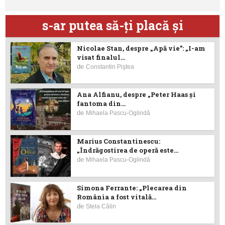
s-ar putea să-ţi placă şi
Nicolae Stan, despre „Apă vie”: „I-am
visat finalul...
de
Constantin Piştea
Ana Alfianu, despre „Peter Haas și
fantoma din...
de
Mihaela Pascu-Oglindă
Marius Constantinescu:
„Îndrăgostirea de operă este...
de
Mihaela Pascu-Oglindă
Simona Ferrante: „Plecarea din
România a fost vitală...
de
Stela Călin