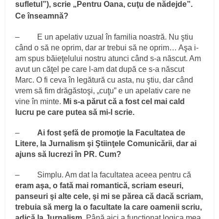
sufletul”), scrie „Pentru Oana, cuţu de nădejde”.
Ce înseamnă?
– E un apelativ uzual în familia noastră. Nu ştiu
când o să ne oprim, dar ar trebui să ne oprim… Aşa i-
am spus băieţelului nostru atunci când s-a născut. Am
avut un căţel pe care l-am dat după ce s-a născut
Marc. O fi ceva în legătură cu asta, nu ştiu, dar când
vrem să fim drăgăstoşi, „cuţu” e un apelativ care ne
vine în minte.
Mi s-a părut că a fost cel mai cald
lucru pe care putea să mi-l scrie.
–
Ai fost şefă de promoţie la Facultatea de
Litere, la Jurnalism şi Ştiinţele Comunicării, dar ai
ajuns să lucrezi în PR. Cum?
– Simplu. Am dat la facultatea aceea pentru că
eram aşa, o fată mai romantică, scriam eseuri,
panseuri şi alte cele, şi mi se părea că dacă scriam,
trebuia să merg la o facultate la care oamenii scriu,
adică la Jurnalism
. Până aici a funcţionat logica mea,