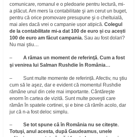
comunicare, romanul e o pledoarie pentru lectură, mi-
a plăcut. Am mers la contabilitate şi am cerut un buget,
pentru că orice promovare presupune şi o cheltuială,
mai ales dacă vrei o campanie ușor atipică.
Colegul
de la contabilitate mi-a dat 100 de euro și cu acești
100 de euro am făcut campania.
Sau au fost dolari?
Nu mai ştiu…
–
A rămas un moment de referinţă. Cum a fost
şi venirea lui Salman Rushdie în România…
– Sunt multe momente de referință. Afectiv, nu ştiu
cum să le aşez, dar e evident că momentul Rushdie
rămâne unul din cele mai importante. Cântăreşte
enorm în cartea de vizită. Sunt multe poveşti care
rămân în spatele cortinei, și e bine că rămîn acolo, dar
jur că n-a fost deloc simplu.
–
Se tot spune că în România nu se citeşte.
Totuşi, anul acesta, după Gaudeamus, unele