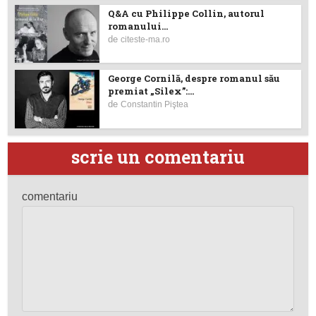
Q&A cu Philippe Collin, autorul
romanului...
de
citeste-ma.ro
George Cornilă, despre romanul său
premiat „Silex”:...
de
Constantin Piştea
scrie un comentariu
comentariu