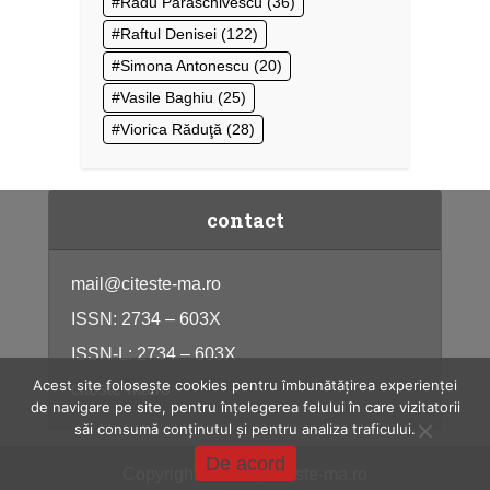
Radu Paraschivescu
(36)
Raftul Denisei
(122)
Simona Antonescu
(20)
Vasile Baghiu
(25)
Viorica Răduţă
(28)
contact
mail@citeste-ma.ro
ISSN: 2734 – 603X
ISSN-L: 2734 – 603X
Acest site folosește cookies pentru îmbunătățirea experienței
citeste-ma.ro
de navigare pe site, pentru înțelegerea felului în care vizitatorii
săi consumă conținutul și pentru analiza traficului.
De acord
Copyright © 2026, citeste-ma.ro