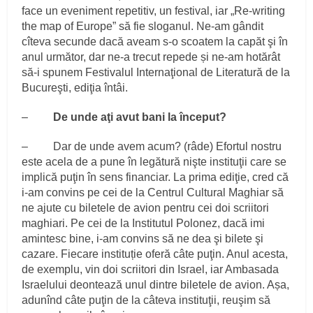
face un eveniment repetitiv, un festival, iar „Re-writing
the map of Europe” să fie sloganul. Ne-am gândit
cîteva secunde dacă aveam s-o scoatem la capăt şi în
anul următor, dar ne-a trecut repede și ne-am hotărât
să-i spunem Festivalul Internaţional de Literatură de la
Bucureşti, ediţia întâi.
–
De unde aţi avut bani la început?
– Dar de unde avem acum? (râde) Efortul nostru
este acela de a pune în legătură nişte instituţii care se
implică puţin în sens financiar. La prima ediţie, cred că
i-am convins pe cei de la Centrul Cultural Maghiar să
ne ajute cu biletele de avion pentru cei doi scriitori
maghiari. Pe cei de la Institutul Polonez, dacă imi
amintesc bine, i-am convins să ne dea şi bilete şi
cazare. Fiecare instituție oferă câte puţin. Anul acesta,
de exemplu, vin doi scriitori din Israel, iar Ambasada
Israelului deontează unul dintre biletele de avion. Așa,
adunînd câte puţin de la câteva instituţii, reuşim să