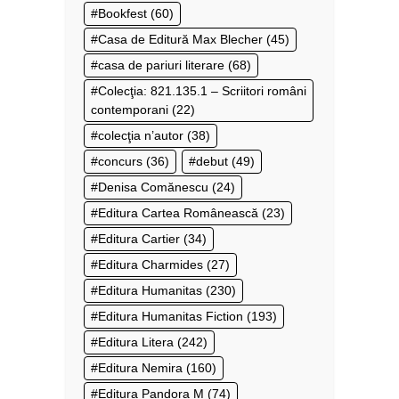
Bookfest
(60)
Casa de Editură Max Blecher
(45)
casa de pariuri literare
(68)
Colecţia: 821.135.1 – Scriitori români
contemporani
(22)
colecţia n’autor
(38)
concurs
(36)
debut
(49)
Denisa Comănescu
(24)
Editura Cartea Românească
(23)
Editura Cartier
(34)
Editura Charmides
(27)
Editura Humanitas
(230)
Editura Humanitas Fiction
(193)
Editura Litera
(242)
Editura Nemira
(160)
Editura Pandora M
(74)