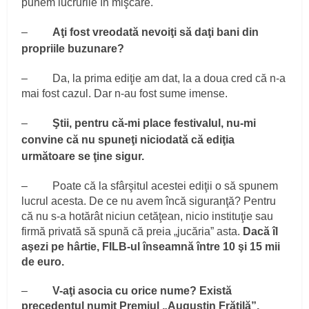
punem lucrurile în mişcare.
–
Aţi fost vreodată nevoiţi să daţi bani din
propriile buzunare?
– Da, la prima ediţie am dat, la a doua cred că n-a
mai fost cazul. Dar n-au fost sume imense.
–
Ştii, pentru că-mi place festivalul, nu-mi
convine că nu spuneţi niciodată că ediţia
următoare se ţine sigur.
– Poate că la sfârşitul acestei ediţii o să spunem
lucrul acesta. De ce nu avem încă siguranţă? Pentru
că nu s-a hotărât niciun cetăţean, nicio instituţie sau
firmă privată să spună că preia „jucăria” asta.
Dacă îl
aşezi pe hârtie, FILB-ul înseamnă între 10 şi 15 mii
de euro.
–
V-aţi asocia cu orice nume? Există
precedentul numit Premiul „Augustin Frăţilă”,