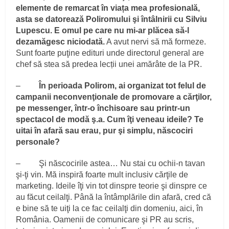
elemente de remarcat în viața mea profesională,
asta se datorează Poliromului şi întâlnirii cu Silviu
Lupescu. E omul pe care nu mi-ar plăcea să-l
dezamăgesc niciodată.
A avut nervi să mă formeze.
Sunt foarte puţine edituri unde directorul general are
chef să stea să predea lecții unei amărâte de la PR.
–
În perioada Polirom, ai organizat tot felul de
campanii neconvenţionale de promovare a cărţilor,
pe messenger, într-o închisoare sau printr-un
spectacol de modă ş.a. Cum îţi veneau ideile? Te
uitai în afară sau erau, pur şi simplu, născociri
personale?
– Şi născocirile astea… Nu stai cu ochii-n tavan
şi-ţi vin. Mă inspiră foarte mult inclusiv cărţile de
marketing. Ideile îţi vin tot dinspre teorie şi dinspre ce
au făcut ceilalţi. Până la întâmplările din afară, cred că
e bine să te uiţi la ce fac ceilalţi din domeniu, aici, în
România. Oamenii de comunicare şi PR au scris,