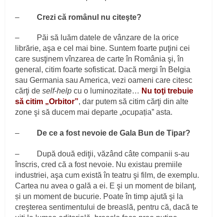
–
Crezi că românul nu citeşte?
– Păi să luăm datele de vânzare de la orice
librărie, aşa e cel mai bine. Suntem foarte puţini cei
care susţinem vînzarea de carte în România şi, în
general, citim foarte sofisticat. Dacă mergi în Belgia
sau Germania sau America, vezi oameni care citesc
cărţi de
self-help
cu o luminozitate…
Nu toţi trebuie
să citim „Orbitor”
, dar putem să citim cărţi din alte
zone şi să ducem mai departe „ocupația” asta.
–
De ce a fost nevoie de Gala Bun de Tipar?
– După două ediţii, văzând câte companii s-au
înscris, cred că a fost nevoie. Nu existau premiile
industriei, aşa cum există în teatru şi film, de exemplu.
Cartea nu avea o gală a ei. E şi un moment de bilanţ,
și un moment de bucurie. Poate în timp ajută şi la
creşterea sentimentului de breaslă, pentru că, dacă te