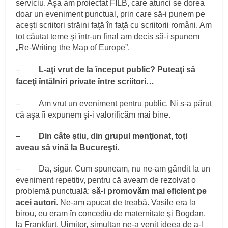
serviciu. Aşa am proiectat FILB, care atunci se dorea
doar un eveniment punctual, prin care să-i punem pe
aceşti scriitori străini faţă în faţă cu scriitorii români. Am
tot căutat teme şi într-un final am decis să-i spunem
„Re-Writing the Map of Europe”.
–
L-aţi vrut de la început public? Puteaţi să
faceţi întâlniri private între scriitori…
– Am vrut un eveniment pentru public. Ni s-a părut
că aşa îi expunem şi-i valorificăm mai bine.
–
Din câte ştiu, din grupul menţionat, toţi
aveau să vină la Bucureşti.
– Da, sigur. Cum spuneam, nu ne-am gândit la un
eveniment repetitiv, pentru că aveam de rezolvat o
problemă punctuală:
să-i promovăm mai eficient pe
acei autori
. Ne-am apucat de treabă. Vasile era la
birou, eu eram în concediu de maternitate şi Bogdan,
la Frankfurt. Uimitor, simultan ne-a venit ideea de a-l