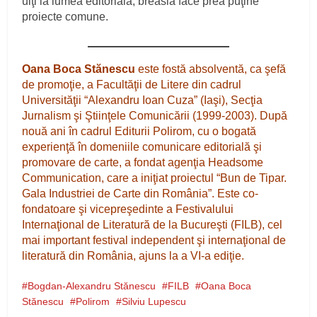
uiţi la lumea editorială, breasla face prea puţine
proiecte comune.
Oana Boca Stănescu
este fostă absolventă, ca şefă
de promoţie, a Facultăţii de Litere din cadrul
Universităţii “Alexandru Ioan Cuza” (Iaşi), Secţia
Jurnalism şi Ştiinţele Comunicării (1999-2003). După
nouă ani în cadrul Editurii Polirom, cu o bogată
experienţă în domeniile comunicare editorială şi
promovare de carte, a fondat agenţia Headsome
Communication, care a iniţiat proiectul “Bun de Tipar.
Gala Industriei de Carte din România”. Este co-
fondatoare şi vicepreşedinte a Festivalului
Internaţional de Literatură de la Bucureşti (FILB), cel
mai important festival independent şi internaţional de
literatură din România, ajuns la a VI-a ediţie.
Bogdan-Alexandru Stănescu
FILB
Oana Boca
Stănescu
Polirom
Silviu Lupescu