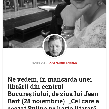
scris de
Constantin Piştea
Ne vedem, în mansarda unei
librării din centrul
Bucureştiului, de ziua lui Jean
Bart (28 noiembrie). „Cel care a
aşezat Sulina pe harta literară