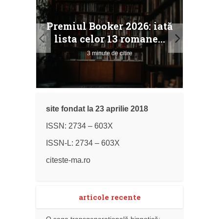
taj
Ang
Premiul Booker 2026: iată
ile
Buc
lista celor 13 romane...
3 minute de citire
site fondat la 23 aprilie 2018
ISSN: 2734 – 603X
ISSN-L: 2734 – 603X
citeste-ma.ro
articole recente