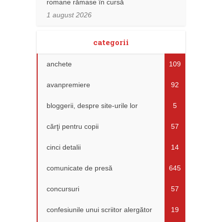
romane rămase în cursă
1 august 2026
categorii
anchete
109
avanpremiere
92
bloggerii, despre site-urile lor
5
cărţi pentru copii
57
cinci detalii
14
comunicate de presă
645
concursuri
57
confesiunile unui scriitor alergător
19