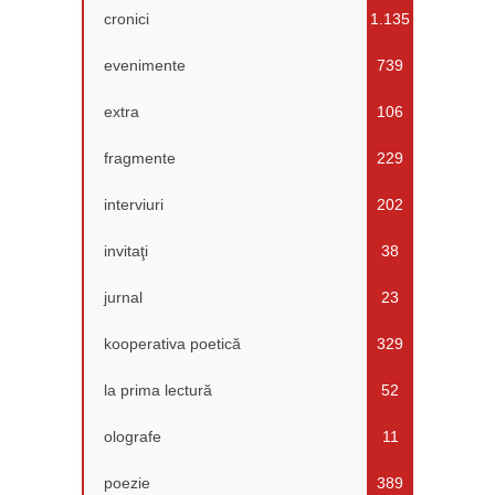
cronici
1.135
evenimente
739
extra
106
fragmente
229
interviuri
202
invitaţi
38
jurnal
23
kooperativa poetică
329
la prima lectură
52
olografe
11
poezie
389