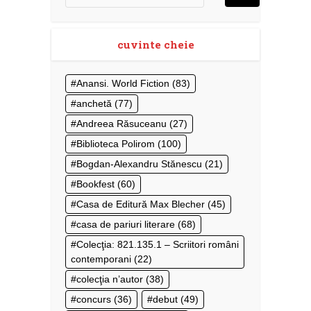
cuvinte cheie
Anansi. World Fiction
(83)
anchetă
(77)
Andreea Răsuceanu
(27)
Biblioteca Polirom
(100)
Bogdan-Alexandru Stănescu
(21)
Bookfest
(60)
Casa de Editură Max Blecher
(45)
casa de pariuri literare
(68)
Colecţia: 821.135.1 – Scriitori români
contemporani
(22)
colecţia n’autor
(38)
concurs
(36)
debut
(49)