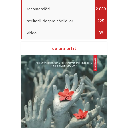
recomandări
2.059
scriitorii, despre cărţile lor
225
video
38
ce am citit