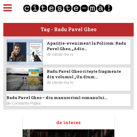
Tag - Radu Pavel Gheo
Apariție-eveniment la Polirom: Radu
Pavel Gheo, „Adio...
de
citeste-ma.ro
Radu Pavel Gheo citește fragmente
din volumul „Un drum...
de
citeste-ma.ro
Radu Pavel Gheo – din manuscrisul romanului...
de
Constantin Piştea
de interes