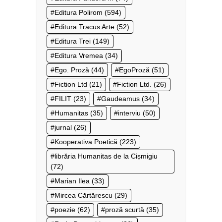
Editura Polirom
(594)
Editura Tracus Arte
(52)
Editura Trei
(149)
Editura Vremea
(34)
Ego. Proză
(44)
EgoProză
(51)
Fiction Ltd
(21)
Fiction Ltd.
(26)
FILIT
(23)
Gaudeamus
(34)
Humanitas
(35)
interviu
(50)
jurnal
(26)
Kooperativa Poetică
(223)
librăria Humanitas de la Cișmigiu
(72)
Marian Ilea
(33)
Mircea Cărtărescu
(29)
poezie
(62)
proză scurtă
(35)