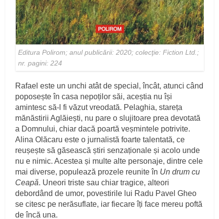
Editura Polirom; anul publicării: 2020; colecţie: Fiction Ltd.;
nr. pagini: 224
Rafael este un unchi atât de special, încât, atunci când
poposește în casa nepoților săi, aceștia nu își
amintesc să-l fi văzut vreodată. Pelaghia, stareța
mănăstirii Aglăiești, nu pare o slujitoare prea devotată
a Domnului, chiar dacă poartă veșmintele potrivite.
Alina Olăcaru este o jurnalistă foarte talentată, ce
reușește să găsească știri senzaționale și acolo unde
nu e nimic. Acestea și multe alte personaje, dintre cele
mai diverse, populează prozele reunite în
Un drum cu
Ceapă
. Uneori triste sau chiar tragice, alteori
debordând de umor, povestirile lui Radu Pavel Gheo
se citesc pe nerăsuflate, iar fiecare îți face mereu poftă
de încă una.