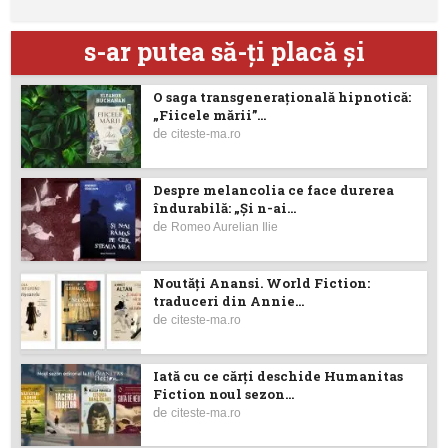
s-ar putea să-ţi placă şi
O saga transgenerațională hipnotică:
„Fiicele mării”...
de
citeste-ma.ro
Despre melancolia ce face durerea
îndurabilă: „Și n-ai...
de
Romeo Aurelian Ilie
Noutăţi Anansi. World Fiction:
traduceri din Annie...
de
citeste-ma.ro
Iată cu ce cărţi deschide Humanitas
Fiction noul sezon...
de
citeste-ma.ro