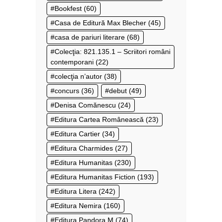
Bookfest
(60)
Casa de Editură Max Blecher
(45)
casa de pariuri literare
(68)
Colecţia: 821.135.1 – Scriitori români
contemporani
(22)
colecţia n’autor
(38)
concurs
(36)
debut
(49)
Denisa Comănescu
(24)
Editura Cartea Românească
(23)
Editura Cartier
(34)
Editura Charmides
(27)
Editura Humanitas
(230)
Editura Humanitas Fiction
(193)
Editura Litera
(242)
Editura Nemira
(160)
Editura Pandora M
(74)