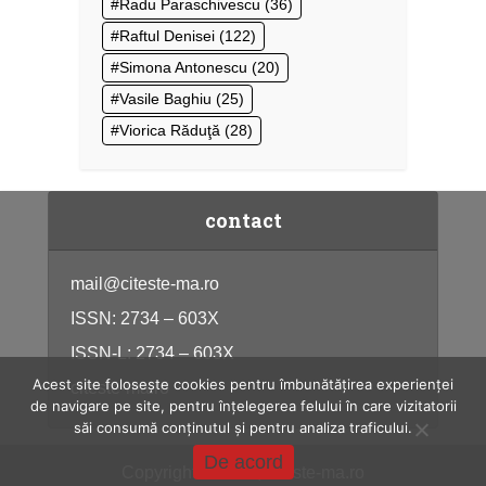
Radu Paraschivescu
(36)
Raftul Denisei
(122)
Simona Antonescu
(20)
Vasile Baghiu
(25)
Viorica Răduţă
(28)
contact
mail@citeste-ma.ro
ISSN: 2734 – 603X
ISSN-L: 2734 – 603X
Acest site folosește cookies pentru îmbunătățirea experienței
citeste-ma.ro
de navigare pe site, pentru înțelegerea felului în care vizitatorii
săi consumă conținutul și pentru analiza traficului.
De acord
Copyright © 2026, citeste-ma.ro