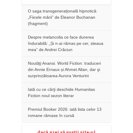
O saga transgenerațională hipnotică:
„Fiicele mării” de Eleanor Buchanan
(fragment)
Despre melancolia ce face durerea
îndurabilă: „Și n-ai rămas pe cer, steaua
mea” de Andrei Crăciun
Noutăţi Anansi. World Fiction: traduceri
din Annie Ernaux și Ahmet Altan, dar şi
surprinzătoarea Aurora Venturini
Iată cu ce cărţi deschide Humanitas
Fiction noul sezon literar
Premiul Booker 2026: iată lista celor 13
romane rămase în cursă
dacă vrei să susţii site-ul