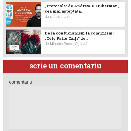
„Protocols“ de Andrew D. Huberman,
cea mai așteptată...
de
citeste-ma.ro
De la confucianism la comunism:
„Cele Patru Cărți” de...
de
Mihaela Pascu-Oglindă
scrie un comentariu
comentariu