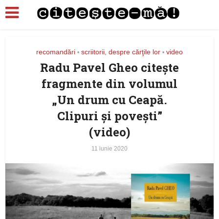
recomandări
scriitorii, despre cărţile lor
video
•
•
Radu Pavel Gheo citește
fragmente din volumul
„Un drum cu Ceapă.
Clipuri şi poveşti”
(video)
11 iunie 2020