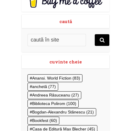
caută
cuvinte cheie
Anansi. World Fiction
(83)
anchetă
(77)
Andreea Răsuceanu
(27)
Biblioteca Polirom
(100)
Bogdan-Alexandru Stănescu
(21)
Bookfest
(60)
Casa de Editură Max Blecher
(45)