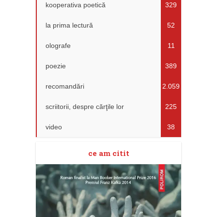
kooperativa poetică
329
la prima lectură
52
olografe
11
poezie
389
recomandări
2.059
scriitorii, despre cărţile lor
225
video
38
ce am citit