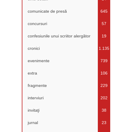
comunicate de presă
645
concursuri
57
confesiunile unui scriitor alergător
19
cronici
1.135
evenimente
739
extra
106
fragmente
229
interviuri
202
invitaţi
38
jurnal
23