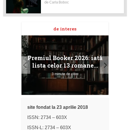
de
Carla Boboc
de interes
taj
Ang
Premiul Booker 2026: iată
ile
Buc
lista celor 13 romane...
3 minute de citire
site fondat la 23 aprilie 2018
ISSN: 2734 – 603X
ISSN-L: 2734 – 603X