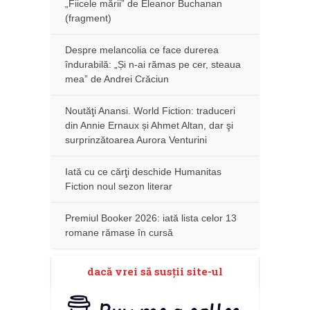
„Fiicele mării” de Eleanor Buchanan
(fragment)
Despre melancolia ce face durerea
îndurabilă: „Și n-ai rămas pe cer, steaua
mea” de Andrei Crăciun
Noutăţi Anansi. World Fiction: traduceri
din Annie Ernaux și Ahmet Altan, dar şi
surprinzătoarea Aurora Venturini
Iată cu ce cărţi deschide Humanitas
Fiction noul sezon literar
Premiul Booker 2026: iată lista celor 13
romane rămase în cursă
dacă vrei să susţii site-ul