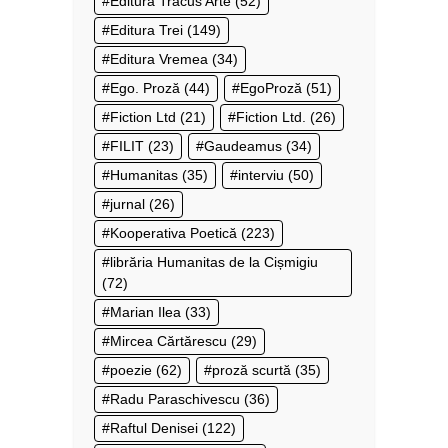
Editura Tracus Arte
(52)
Editura Trei
(149)
Editura Vremea
(34)
Ego. Proză
(44)
EgoProză
(51)
Fiction Ltd
(21)
Fiction Ltd.
(26)
FILIT
(23)
Gaudeamus
(34)
Humanitas
(35)
interviu
(50)
jurnal
(26)
Kooperativa Poetică
(223)
librăria Humanitas de la Cișmigiu
(72)
Marian Ilea
(33)
Mircea Cărtărescu
(29)
poezie
(62)
proză scurtă
(35)
Radu Paraschivescu
(36)
Raftul Denisei
(122)