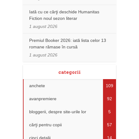
Iată cu ce cărţi deschide Humanitas
Fiction noul sezon literar
1 august 2026
Premiul Booker 2026: iată lista celor 13
romane rămase în cursă
1 august 2026
categorii
anchete
109
avanpremiere
92
bloggerii, despre site-urile lor
5
cărţi pentru copii
57
cinci detalii
14