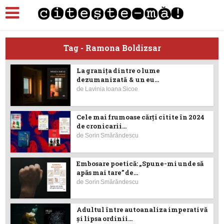
Tag - Ramona Boldizsar
La granița dintre o lume
dezumanizată & un eu...
de
Lavinia Ioana Sicoe
Cele mai frumoase cărţi citite în 2024
de cronicarii...
de
Sorin Smărăndescu
Embosare poetică: „Spune-mi unde să
apăs mai tare” de...
de
Sorin Smărăndescu
Adultul între autoanaliza imperativă
și lipsa ordinii...