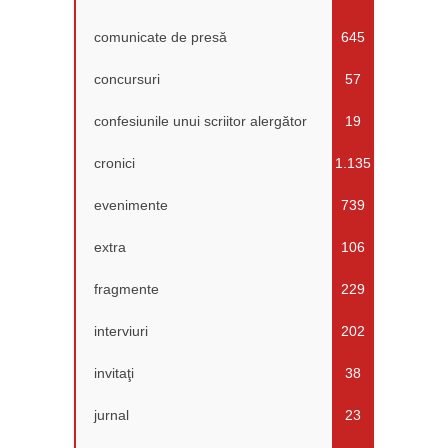
comunicate de presă
645
concursuri
57
confesiunile unui scriitor alergător
19
cronici
1.135
evenimente
739
extra
106
fragmente
229
interviuri
202
invitaţi
38
jurnal
23