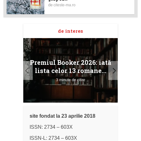
de
citeste-ma.ro
de interes
taj
Ang
Premiul Booker 2026: iată
ile
Buc
lista celor 13 romane...
3 minute de citire
site fondat la 23 aprilie 2018
ISSN: 2734 – 603X
ISSN-L: 2734 – 603X