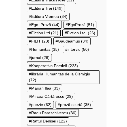
Editura Tracus Arte
(52)
Editura Trei
(149)
Editura Vremea
(34)
Ego. Proză
(44)
EgoProză
(51)
Fiction Ltd
(21)
Fiction Ltd.
(26)
FILIT
(23)
Gaudeamus
(34)
Humanitas
(35)
interviu
(50)
jurnal
(26)
Kooperativa Poetică
(223)
librăria Humanitas de la Cișmigiu
(72)
Marian Ilea
(33)
Mircea Cărtărescu
(29)
poezie
(62)
proză scurtă
(35)
Radu Paraschivescu
(36)
Raftul Denisei
(122)