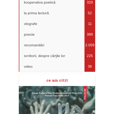
kooperativa poetică
329
la prima lectură
52
olografe
11
poezie
389
recomandări
2.059
scriitorii, despre cărţile lor
225
video
38
ce am citit