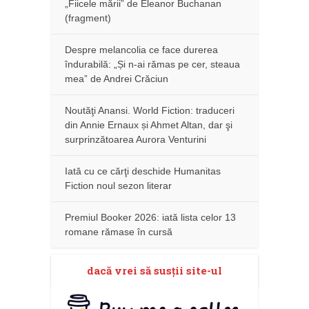
„Fiicele mării” de Eleanor Buchanan
(fragment)
Despre melancolia ce face durerea
îndurabilă: „Și n-ai rămas pe cer, steaua
mea” de Andrei Crăciun
Noutăţi Anansi. World Fiction: traduceri
din Annie Ernaux și Ahmet Altan, dar şi
surprinzătoarea Aurora Venturini
Iată cu ce cărţi deschide Humanitas
Fiction noul sezon literar
Premiul Booker 2026: iată lista celor 13
romane rămase în cursă
dacă vrei să susţii site-ul