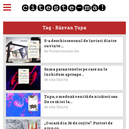
Tag - Răzvan Ţupa
S-a deschis sezonul de învieri dintre
cuvinte:...
de
Romeo Aurelian Ilie
Suma parantezelor pe care nu le
închidem aproape...
de
Iulia Stoichiţ
Țupa, o meduză venită de nicăieri sau
De ce să iei la...
de
Iulia Stoichiţ
„O scară din 36 de cuțite”. Portret de
grup cu...