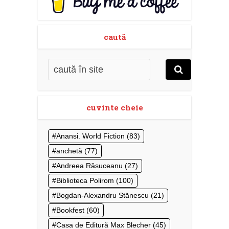
caută
cuvinte cheie
Anansi. World Fiction
(83)
anchetă
(77)
Andreea Răsuceanu
(27)
Biblioteca Polirom
(100)
Bogdan-Alexandru Stănescu
(21)
Bookfest
(60)
Casa de Editură Max Blecher
(45)