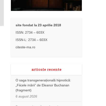
site fondat la 23 aprilie 2018
ISSN: 2734 – 603X
ISSN-L: 2734 – 603X
citeste-ma.ro
articole recente
O saga transgenerațională hipnotică:
„Fiicele mării” de Eleanor Buchanan
(fragment)
6 august 2026