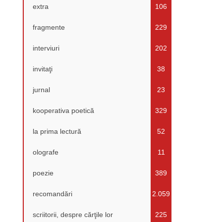
extra
106
fragmente
229
interviuri
202
invitaţi
38
jurnal
23
kooperativa poetică
329
la prima lectură
52
olografe
11
poezie
389
recomandări
2.059
scriitorii, despre cărţile lor
225