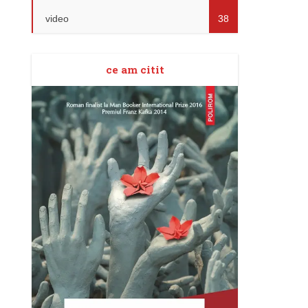
video
38
ce am citit