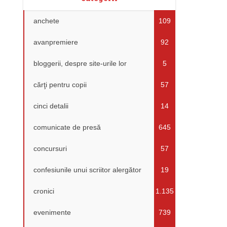
anchete
109
avanpremiere
92
bloggerii, despre site-urile lor
5
cărţi pentru copii
57
cinci detalii
14
comunicate de presă
645
concursuri
57
confesiunile unui scriitor alergător
19
cronici
1.135
evenimente
739