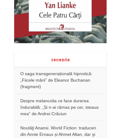
recente
O saga transgenerațională hipnotică:
„Fiicele mării” de Eleanor Buchanan
(fragment)
Despre melancolia ce face durerea
îndurabilă: „Și n-ai rămas pe cer, steaua
mea” de Andrei Crăciun
Noutăţi Anansi. World Fiction: traduceri
din Annie Ernaux și Ahmet Altan, dar şi