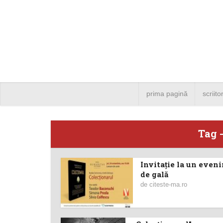
prima pagină
scriito
Tag 
Invitație la un even
Angela
de gală
de
citeste-ma.ro
Bucure
4