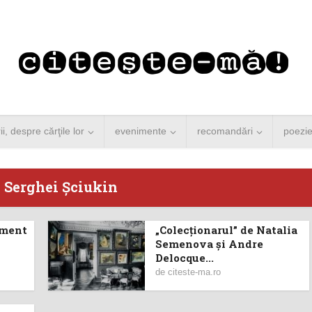
rii, despre cărţile lor
evenimente
recomandări
poezi
- Serghei Șciukin
iment
„Colecționarul” de Natalia
 Merkel vine la
Concurs de reportaj
Semenova şi Andre
Delocque...
ști. Lansare de
literar pentru noile
de
citeste-ma.ro
carte şi...
generații...
 minute de citire
3 minute de citire