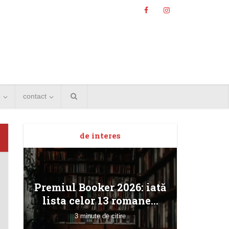
e
contact
de interes
Angela
Premiul Booker 2026: iată
Bucur
lista celor 13 romane...
3 minute de citire