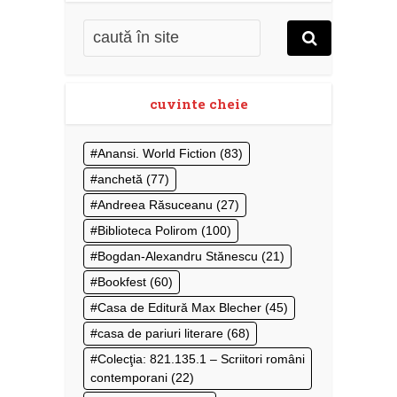
cuvinte cheie
Anansi. World Fiction
(83)
anchetă
(77)
Andreea Răsuceanu
(27)
Biblioteca Polirom
(100)
Bogdan-Alexandru Stănescu
(21)
Bookfest
(60)
Casa de Editură Max Blecher
(45)
casa de pariuri literare
(68)
Colecţia: 821.135.1 – Scriitori români
contemporani
(22)