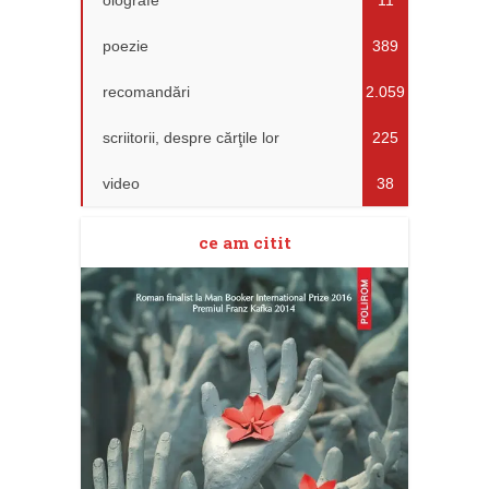
olografe
11
poezie
389
recomandări
2.059
scriitorii, despre cărţile lor
225
video
38
ce am citit