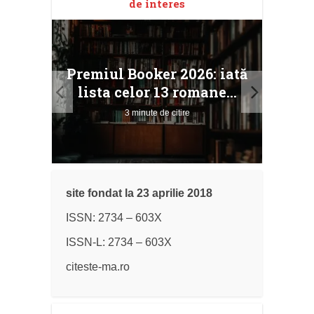
de interes
taj
Ang
Premiul Booker 2026: iată
ile
Buc
lista celor 13 romane...
3 minute de citire
site fondat la 23 aprilie 2018
ISSN: 2734 – 603X
ISSN-L: 2734 – 603X
citeste-ma.ro