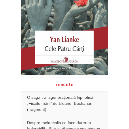
recente
O saga transgenerațională hipnotică:
„Fiicele mării” de Eleanor Buchanan
(fragment)
Despre melancolia ce face durerea
îndurabilă: „Și n-ai rămas pe cer, steaua