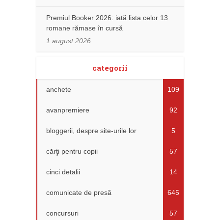
Premiul Booker 2026: iată lista celor 13
romane rămase în cursă
1 august 2026
categorii
anchete
109
avanpremiere
92
bloggerii, despre site-urile lor
5
cărţi pentru copii
57
cinci detalii
14
comunicate de presă
645
concursuri
57