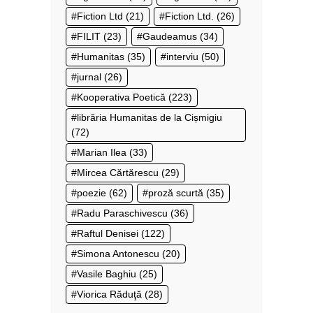
Fiction Ltd
(21)
Fiction Ltd.
(26)
FILIT
(23)
Gaudeamus
(34)
Humanitas
(35)
interviu
(50)
jurnal
(26)
Kooperativa Poetică
(223)
librăria Humanitas de la Cișmigiu
(72)
Marian Ilea
(33)
Mircea Cărtărescu
(29)
poezie
(62)
proză scurtă
(35)
Radu Paraschivescu
(36)
Raftul Denisei
(122)
Simona Antonescu
(20)
Vasile Baghiu
(25)
Viorica Răduţă
(28)