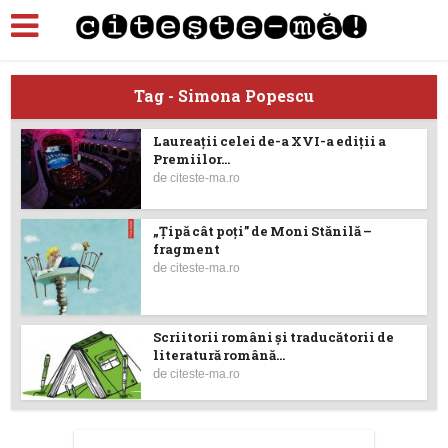
Tag - Simona Popescu
Laureaţii celei de-a XVI-a ediţii a
Premiilor...
de
citeste-ma.ro
„Țipă cât poți” de Moni Stănilă –
fragment
de
citeste-ma.ro
Scriitorii români şi traducătorii de
literatură română...
de
citeste-ma.ro