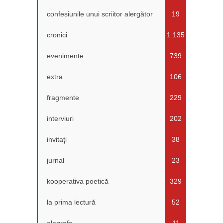
confesiunile unui scriitor alergător
19
cronici
1.135
evenimente
739
extra
106
fragmente
229
interviuri
202
invitaţi
38
jurnal
23
kooperativa poetică
329
la prima lectură
52