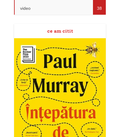
video
38
ce am citit