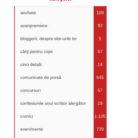
anchete
109
avanpremiere
92
bloggerii, despre site-urile lor
5
cărţi pentru copii
57
cinci detalii
14
comunicate de presă
645
concursuri
57
confesiunile unui scriitor alergător
19
cronici
1.135
evenimente
739