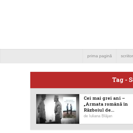
prima pagină
scriito
Tag - 
Cei mai grei ani –
Angela
„Armata română în
Războiul de...
Bucure
de
Iuliana Blăjan
4