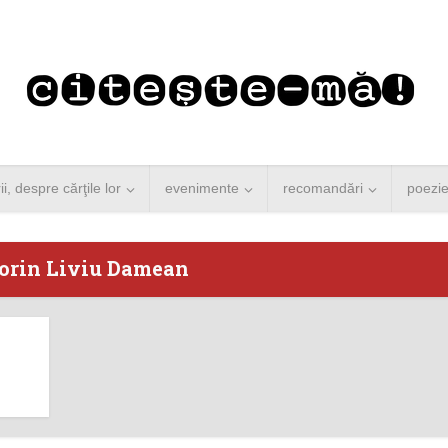
rii, despre cărţile lor
evenimente
recomandări
poezi
Sorin Liviu Damean
 Merkel vine la
Concurs de reportaj
ști. Lansare de
literar pentru noile
carte şi...
generații...
 minute de citire
3 minute de citire