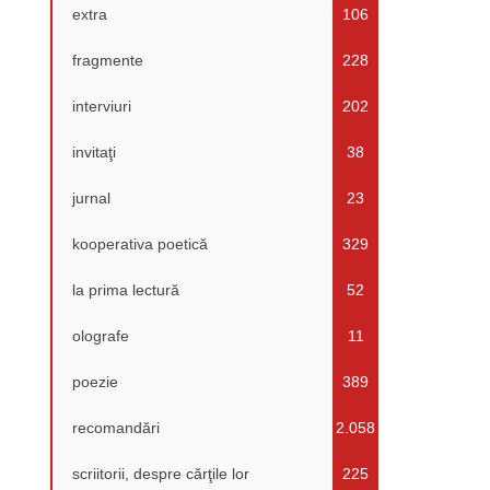
extra
106
fragmente
228
interviuri
202
invitaţi
38
jurnal
23
kooperativa poetică
329
la prima lectură
52
olografe
11
poezie
389
recomandări
2.058
scriitorii, despre cărţile lor
225