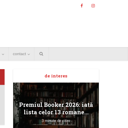
e
contact
Angela
de interes
Bucur
Premiul Booker 2026: iată
lista celor 13 romane...
3 minute de citire