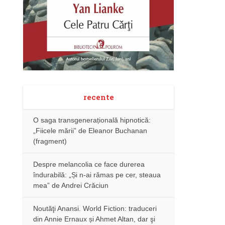
recente
O saga transgenerațională hipnotică:
„Fiicele mării” de Eleanor Buchanan
(fragment)
Despre melancolia ce face durerea
îndurabilă: „Și n-ai rămas pe cer, steaua
mea” de Andrei Crăciun
Noutăţi Anansi. World Fiction: traduceri
din Annie Ernaux și Ahmet Altan, dar şi