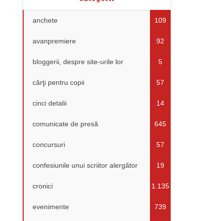
anchete
109
avanpremiere
92
bloggerii, despre site-urile lor
5
cărţi pentru copii
57
cinci detalii
14
comunicate de presă
645
concursuri
57
confesiunile unui scriitor alergător
19
cronici
1.135
evenimente
739