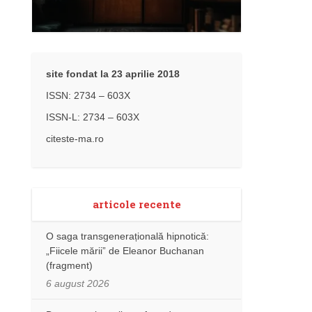
site fondat la 23 aprilie 2018
ISSN: 2734 – 603X
ISSN-L: 2734 – 603X
citeste-ma.ro
articole recente
O saga transgenerațională hipnotică:
„Fiicele mării” de Eleanor Buchanan
(fragment)
6 august 2026