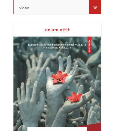
video
38
ce am citit