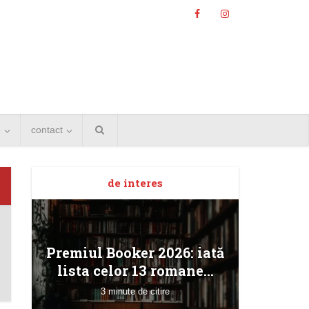
e
contact
de interes
Angela
Premiul Booker 2026: iată
Bucur
lista celor 13 romane...
3 minute de citire