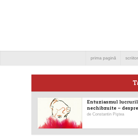
prima pagină
scriito
T
Entuziasmul lucruril
Angela
nechibzuite – despre.
de
Constantin Piştea
Bucure
4