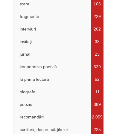
extra
106
fragmente
229
interviuri
202
invitaţi
38
jurnal
23
kooperativa poetică
329
la prima lectură
52
olografe
11
poezie
389
recomandări
2.059
scriitorii, despre cărţile lor
225