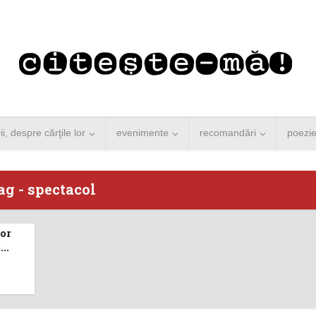
rii, despre cărţile lor
evenimente
recomandări
poezi
ag - spectacol
or
 Merkel vine la
Concurs de reportaj
..
ști. Lansare de
literar pentru noile
carte şi...
generații...
 minute de citire
3 minute de citire