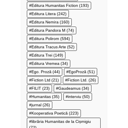
Editura Humanitas Fiction
(193)
Editura Litera
(242)
Editura Nemira
(160)
Editura Pandora M
(74)
Editura Polirom
(594)
Editura Tracus Arte
(52)
Editura Trei
(149)
Editura Vremea
(34)
Ego. Proză
(44)
EgoProză
(51)
Fiction Ltd
(21)
Fiction Ltd.
(26)
FILIT
(23)
Gaudeamus
(34)
Humanitas
(35)
interviu
(50)
jurnal
(26)
Kooperativa Poetică
(223)
librăria Humanitas de la Cișmigiu
(72)