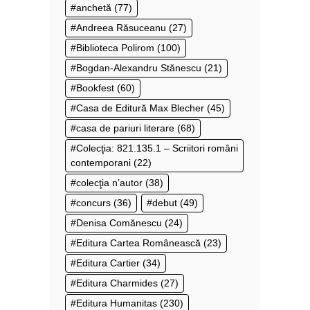
anchetă
(77)
Andreea Răsuceanu
(27)
Biblioteca Polirom
(100)
Bogdan-Alexandru Stănescu
(21)
Bookfest
(60)
Casa de Editură Max Blecher
(45)
casa de pariuri literare
(68)
Colecţia: 821.135.1 – Scriitori români
contemporani
(22)
colecţia n’autor
(38)
concurs
(36)
debut
(49)
Denisa Comănescu
(24)
Editura Cartea Românească
(23)
Editura Cartier
(34)
Editura Charmides
(27)
Editura Humanitas
(230)