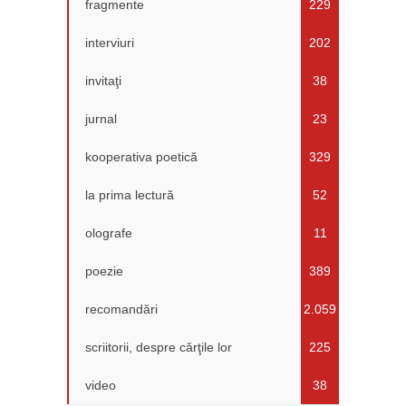
fragmente
229
interviuri
202
invitaţi
38
jurnal
23
kooperativa poetică
329
la prima lectură
52
olografe
11
poezie
389
recomandări
2.059
scriitorii, despre cărţile lor
225
video
38