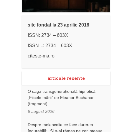
site fondat la 23 aprilie 2018
ISSN: 2734 – 603X
ISSN-L: 2734 – 603X
citeste-ma.ro
articole recente
O saga transgenerațională hipnotică:
„Fiicele mării” de Eleanor Buchanan
(fragment)
6 august 2026
Despre melancolia ce face durerea
îndurabilă: „Și n-ai rămas pe cer, steaua