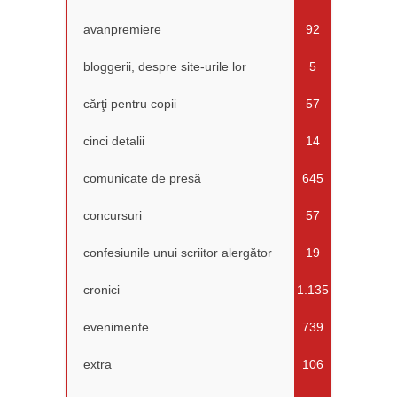
avanpremiere
92
bloggerii, despre site-urile lor
5
cărţi pentru copii
57
cinci detalii
14
comunicate de presă
645
concursuri
57
confesiunile unui scriitor alergător
19
cronici
1.135
evenimente
739
extra
106