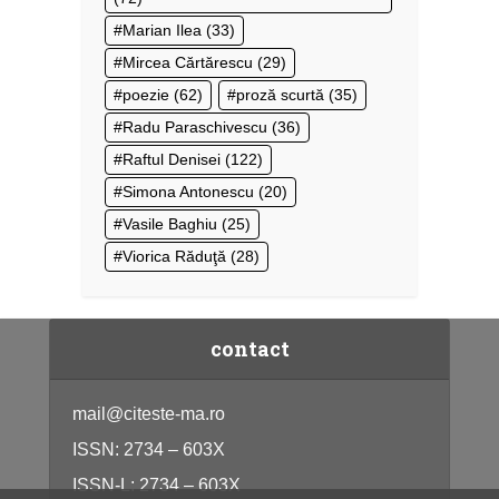
Marian Ilea
(33)
Mircea Cărtărescu
(29)
poezie
(62)
proză scurtă
(35)
Radu Paraschivescu
(36)
Raftul Denisei
(122)
Simona Antonescu
(20)
Vasile Baghiu
(25)
Viorica Răduţă
(28)
contact
mail@citeste-ma.ro
ISSN: 2734 – 603X
ISSN-L: 2734 – 603X