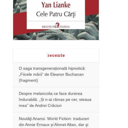
recente
O saga transgenerațională hipnotică:
„Fiicele mării” de Eleanor Buchanan
(fragment)
Despre melancolia ce face durerea
îndurabilă: „Și n-ai rămas pe cer, steaua
mea” de Andrei Crăciun
Noutăţi Anansi. World Fiction: traduceri
din Annie Ernaux și Ahmet Altan, dar şi