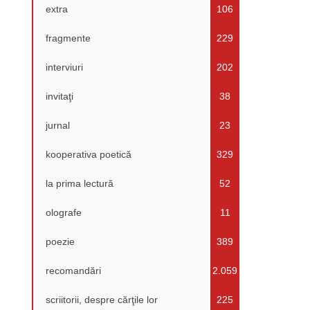
extra
106
fragmente
229
interviuri
202
invitaţi
38
jurnal
23
kooperativa poetică
329
la prima lectură
52
olografe
11
poezie
389
recomandări
2.059
scriitorii, despre cărţile lor
225