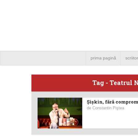
prima pagină
scriito
Tag - Teatrul 
Şişkin, fără comprom
Angela
de
Constantin Piştea
Bucure
4