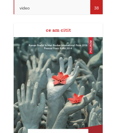
video
38
ce am citit