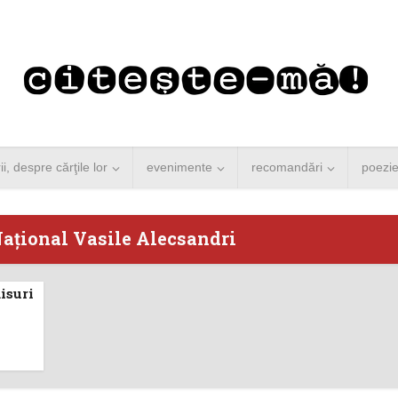
rii, despre cărţile lor
evenimente
recomandări
poezi
Naţional Vasile Alecsandri
isuri
 Merkel vine la
Concurs de reportaj
ști. Lansare de
literar pentru noile
carte şi...
generații...
 minute de citire
3 minute de citire