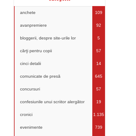
anchete
109
avanpremiere
92
bloggerii, despre site-urile lor
5
cărţi pentru copii
57
cinci detalii
14
comunicate de presă
645
concursuri
57
confesiunile unui scriitor alergător
19
cronici
1.135
evenimente
739