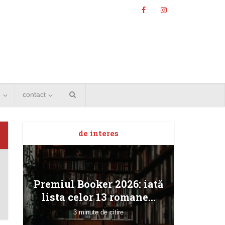
e
contact
de interes
Angela
Premiul Booker 2026: iată
Bucur
lista celor 13 romane...
3 minute de citire