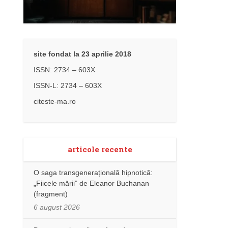
site fondat la 23 aprilie 2018
ISSN: 2734 – 603X
ISSN-L: 2734 – 603X
citeste-ma.ro
articole recente
O saga transgenerațională hipnotică:
„Fiicele mării” de Eleanor Buchanan
(fragment)
6 august 2026