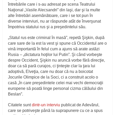
întrebările care i s-au adresat pe scena Teatrului
Naţional „Vasile Alecsandri” din Iaşi, dar şi la multe
alte întrebări asemănătoare, care i se tot pun în
diverse interviuri, nu ar răspunde atât de înverşunat
împotriva statului rus şi a preşedintelui său.
„Statul rus este criminal în masă”, repetă Şişkin, după
care sare de la est la vest şi spune că Occidentul are o
vină importantă în felul cum a ajuns să arate astăzi
Rusia – „dictatura hoţilor lui Putin”. Şi când vorbeşte
despre Occident, Şişkin nu aruncă vorbe fără direcţie,
doar ca să pară curajos, ci ţinteşte clar la ţara lui
adoptivă, Elveţia, care nu doar că nu a boicotat
Jocurile Olimpice de la Soci, ci a construit acolo o
casă „în care preşedintele celei mai vechi democraţii
europene să poată linge personal cizma călăului din
Beslan”.
Citatele sunt
dintr-un interviu
publicat de Adevărul,
care se potriveşte până la suprapunere cu ce a spus