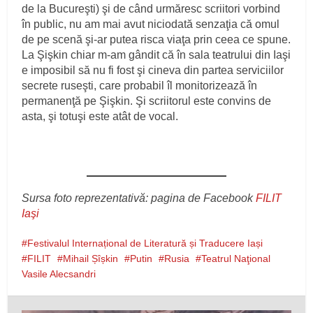
de la Bucureşti) şi de când urmăresc scriitori vorbind
în public, nu am mai avut niciodată senzaţia că omul
de pe scenă şi-ar putea risca viaţa prin ceea ce spune.
La Şişkin chiar m-am gândit că în sala teatrului din Iaşi
e imposibil să nu fi fost şi cineva din partea serviciilor
secrete ruseşti, care probabil îl monitorizează în
permanenţă pe Şişkin. Şi scriitorul este convins de
asta, şi totuşi este atât de vocal.
Sursa foto reprezentativă: pagina de Facebook
FILIT
Iaşi
Festivalul Internațional de Literatură și Traducere Iași
FILIT
Mihail Șîșkin
Putin
Rusia
Teatrul Naţional
Vasile Alecsandri