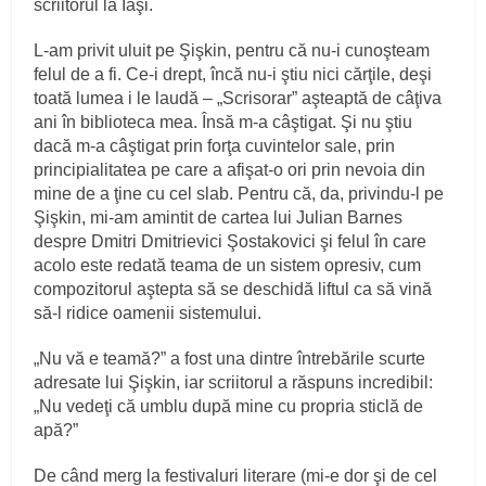
scriitorul la Iaşi.
L-am privit uluit pe Şişkin, pentru că nu-i cunoşteam
felul de a fi. Ce-i drept, încă nu-i ştiu nici cărţile, deşi
toată lumea i le laudă – „Scrisorar” aşteaptă de câţiva
ani în biblioteca mea. Însă m-a câştigat. Şi nu ştiu
dacă m-a câştigat prin forţa cuvintelor sale, prin
principialitatea pe care a afişat-o ori prin nevoia din
mine de a ţine cu cel slab. Pentru că, da, privindu-l pe
Şişkin, mi-am amintit de cartea lui Julian Barnes
despre Dmitri Dmitrievici Şostakovici şi felul în care
acolo este redată teama de un sistem opresiv, cum
compozitorul aştepta să se deschidă liftul ca să vină
să-l ridice oamenii sistemului.
„Nu vă e teamă?” a fost una dintre întrebările scurte
adresate lui Şişkin, iar scriitorul a răspuns incredibil:
„Nu vedeţi că umblu după mine cu propria sticlă de
apă?”
De când merg la festivaluri literare (mi-e dor şi de cel