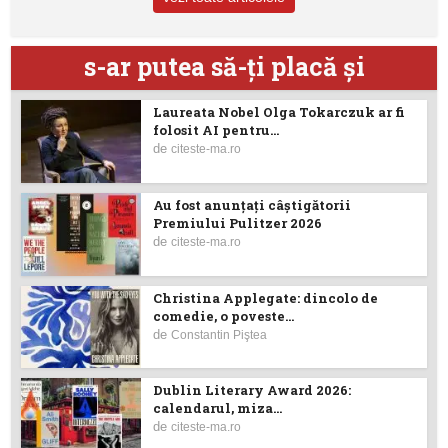
s-ar putea să-ţi placă şi
Laureata Nobel Olga Tokarczuk ar fi
folosit AI pentru...
de
citeste-ma.ro
Au fost anunţaţi câştigătorii
Premiului Pulitzer 2026
de
citeste-ma.ro
Christina Applegate: dincolo de
comedie, o poveste...
de
Constantin Piştea
Dublin Literary Award 2026:
calendarul, miza...
de
citeste-ma.ro