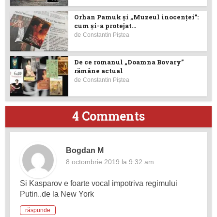
Orhan Pamuk și „Muzeul inocenței”:
cum și-a protejat...
de
Constantin Piştea
De ce romanul „Doamna Bovary”
rămâne actual
de
Constantin Piştea
4 Comments
Bogdan M
8 octombrie 2019 la 9:32 am
Si Kasparov e foarte vocal impotriva regimului
Putin..de la New York
răspunde