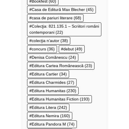
Bookfest
(60)
Casa de Editură Max Blecher
(45)
casa de pariuri literare
(68)
Colecţia: 821.135.1 – Scriitori români
contemporani
(22)
colecţia n’autor
(38)
concurs
(36)
debut
(49)
Denisa Comănescu
(24)
Editura Cartea Românească
(23)
Editura Cartier
(34)
Editura Charmides
(27)
Editura Humanitas
(230)
Editura Humanitas Fiction
(193)
Editura Litera
(242)
Editura Nemira
(160)
Editura Pandora M
(74)