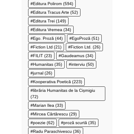
Editura Polirom
(594)
Editura Tracus Arte
(52)
Editura Trei
(149)
Editura Vremea
(34)
Ego. Proză
(44)
EgoProză
(51)
Fiction Ltd
(21)
Fiction Ltd.
(26)
FILIT
(23)
Gaudeamus
(34)
Humanitas
(35)
interviu
(50)
jurnal
(26)
Kooperativa Poetică
(223)
librăria Humanitas de la Cișmigiu
(72)
Marian Ilea
(33)
Mircea Cărtărescu
(29)
poezie
(62)
proză scurtă
(35)
Radu Paraschivescu
(36)