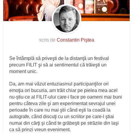
scris de
Constantin Piştea
Se întâmplă să priveşti de la distanţă un festival
precum FILIT şi să ai sentimentul că trăieşti un
moment unic.
Da, am mai văzut entuziasmul participanţilor ori
emoţia ori bucuria, am trăit chiar pe pielea mea acel
nu-ştiu-ce al FILIT-ului care-i face pe oameni mai buni
pentru câteva zile şi am experimentat sevrajul unei
perioade în care nu mai ştii când eşti la coadă la
autografe, când discuţi cu un scriitor pe care-l ştiai
numai din cărţi şi când te grăbeşti pe străzile din Iaşi
ca să prinzi vreun eveniment.