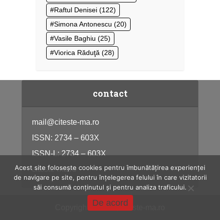
Raftul Denisei
(122)
Simona Antonescu
(20)
Vasile Baghiu
(25)
Viorica Răduţă
(28)
contact
mail@citeste-ma.ro
ISSN: 2734 – 603X
ISSN-L: 2734 – 603X
Acest site folosește cookies pentru îmbunătățirea experienței
citeste-ma.ro
de navigare pe site, pentru înțelegerea felului în care vizitatorii
săi consumă conținutul și pentru analiza traficului.
De acord
Copyright © 2026, citeste-ma.ro