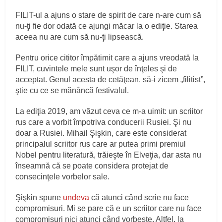
FILIT-ul a ajuns o stare de spirit de care n-are cum să
nu-ţi fie dor odată ce ajungi măcar la o ediţie. Starea
aceea nu are cum să nu-ţi lipsească.
Pentru orice cititor împătimit care a ajuns vreodată la
FILIT, cuvintele mele sunt uşor de înţeles şi de
acceptat. Genul acesta de cetăţean, să-i zicem „filitist”,
ştie cu ce se mănâncă festivalul.
La ediţia 2019, am văzut ceva ce m-a uimit: un scriitor
rus care a vorbit împotriva conducerii Rusiei. Şi nu
doar a Rusiei. Mihail Şişkin, care este considerat
principalul scriitor rus care ar putea primi premiul
Nobel pentru literatură, trăieşte în Elveţia, dar asta nu
înseamnă că se poate considera protejat de
consecinţele vorbelor sale.
Şişkin spune
undeva
că atunci când scrie nu face
compromisuri. Mi se pare că e un scriitor care nu face
compromisuri nici atunci când vorbeşte. Altfel, la