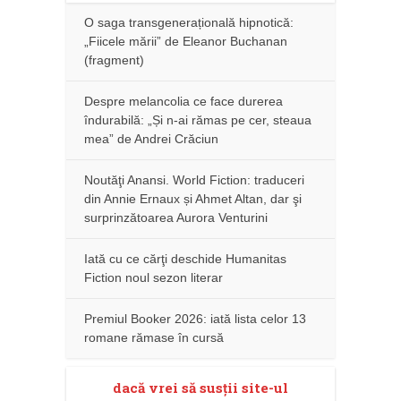
O saga transgenerațională hipnotică:
„Fiicele mării” de Eleanor Buchanan
(fragment)
Despre melancolia ce face durerea
îndurabilă: „Și n-ai rămas pe cer, steaua
mea” de Andrei Crăciun
Noutăţi Anansi. World Fiction: traduceri
din Annie Ernaux și Ahmet Altan, dar şi
surprinzătoarea Aurora Venturini
Iată cu ce cărţi deschide Humanitas
Fiction noul sezon literar
Premiul Booker 2026: iată lista celor 13
romane rămase în cursă
dacă vrei să susţii site-ul