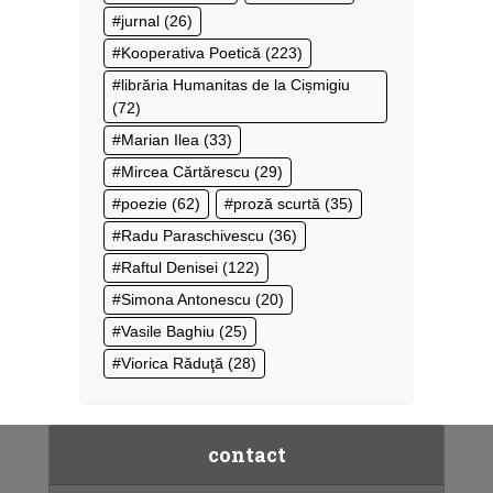
jurnal
(26)
Kooperativa Poetică
(223)
librăria Humanitas de la Cișmigiu
(72)
Marian Ilea
(33)
Mircea Cărtărescu
(29)
poezie
(62)
proză scurtă
(35)
Radu Paraschivescu
(36)
Raftul Denisei
(122)
Simona Antonescu
(20)
Vasile Baghiu
(25)
Viorica Răduţă
(28)
contact