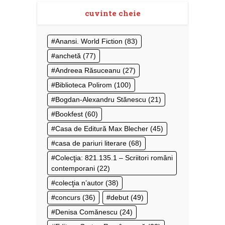
cuvinte cheie
Anansi. World Fiction
(83)
anchetă
(77)
Andreea Răsuceanu
(27)
Biblioteca Polirom
(100)
Bogdan-Alexandru Stănescu
(21)
Bookfest
(60)
Casa de Editură Max Blecher
(45)
casa de pariuri literare
(68)
Colecţia: 821.135.1 – Scriitori români
contemporani
(22)
colecţia n’autor
(38)
concurs
(36)
debut
(49)
Denisa Comănescu
(24)