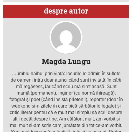
despre autor
Magda Lungu
…umblu haihui prin viață: locurile le admir, în suflete
de oameni intru doar atunci când sunt invitată, în cărți
mă regăsesc, iar când scriu mă simt acasă. Sunt
mamă (permanent), inginer (cu normă întreagă),
fotograf și poet (când insistă prietenii), reporter (doar în
weekend și-n zilele în care pică sărbătorile legale) și
critic literar pentru că e mult mai simplu să scrii despre
alții decât despre tine. Am călătorit mult, am vorbit și
mai mult și-am scris cam jumătate din tot ce-am vorbit.
Sunt moldoveancă autentică, iute și cu accent. Prefer