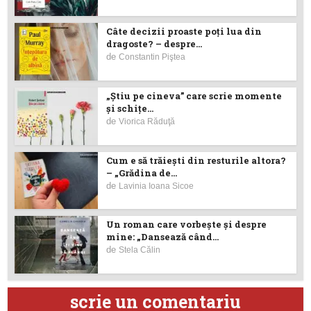
Câte decizii proaste poţi lua din
dragoste? – despre...
de
Constantin Piştea
„Știu pe cineva” care scrie momente
și schițe...
de
Viorica Răduţă
Cum e să trăiești din resturile altora?
– „Grădina de...
de
Lavinia Ioana Sicoe
Un roman care vorbește și despre
mine: „Dansează când...
de
Stela Călin
scrie un comentariu