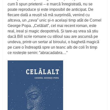
cum îi spun prietenii – e marcă înregistrată, nu se
poate reproduce și este imposibil de anticipat. De
fiecare dată a reușit să mă surprindă, venind cu
altceva, un „ceva” unic și-n același timp atât de Cornel
George Popa. „Celălalt”, cel mai recent roman, este
real, ireal și magic deopotrivă. Și tare-aș vrea să știu
dacă Bill scrie romane cu stiloul sau are ascunsă pe
undeva, printr-un sertar al biroului, o baghetă magică
pe care o îndreaptă spre un teanc alb de coli în timp
ce rostește senin: ”abracadabra…”