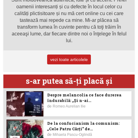
oamenii interesanți și cu defecte în locul celor cu
calități plictisitoare și nu mă cert online cu cei care
tastează mai repede ca mine. Mi-ar plăcea să
transform lumea în cuvinte pentru că toţi trăim în
aceeaşi lume, dar fiecare dintre noi o înţelege în felul
lui.
vezi toate articolele
s-ar putea să-ţi placă şi
Despre melancolia ce face durerea
îndurabilă: „Și n-ai...
de
Romeo Aurelian Ilie
De la confucianism la comunism:
„Cele Patru Cărți” de...
de
Mihaela Pascu-Oglindă