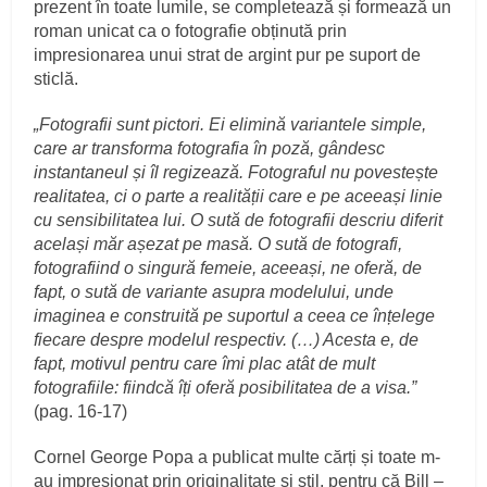
prezent în toate lumile, se completează și formează un
roman unicat ca o fotografie obținută prin
impresionarea unui strat de argint pur pe suport de
sticlă.
„Fotografii sunt pictori. Ei elimină variantele simple,
care ar transforma fotografia în poză, gândesc
instantaneul și îl regizează. Fotograful nu povestește
realitatea, ci o parte a realității care e pe aceeași linie
cu sensibilitatea lui. O sută de fotografii descriu diferit
același măr așezat pe masă. O sută de fotografi,
fotografiind o singură femeie, aceeași, ne oferă, de
fapt, o sută de variante asupra modelului, unde
imaginea e construită pe suportul a ceea ce înțelege
fiecare despre modelul respectiv. (…) Acesta e, de
fapt, motivul pentru care îmi plac atât de mult
fotografiile: fiindcă îți oferă posibilitatea de a visa.”
(pag. 16-17)
Cornel George Popa a publicat multe cărți și toate m-
au impresionat prin originalitate și stil, pentru că Bill –