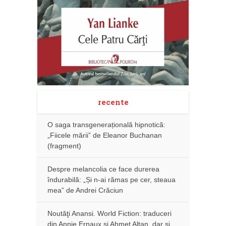
recente
O saga transgenerațională hipnotică:
„Fiicele mării” de Eleanor Buchanan
(fragment)
Despre melancolia ce face durerea
îndurabilă: „Și n-ai rămas pe cer, steaua
mea” de Andrei Crăciun
Noutăţi Anansi. World Fiction: traduceri
din Annie Ernaux și Ahmet Altan, dar şi