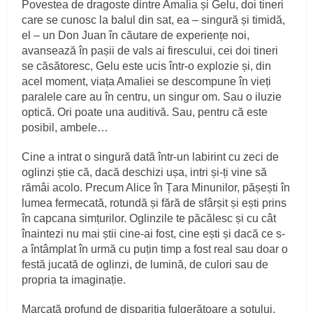
Povestea de dragoste dintre Amalia și Gelu, doi tineri
care se cunosc la balul din sat, ea – singură și timidă,
el – un Don Juan în căutare de experiențe noi,
avansează în pașii de vals ai firescului, cei doi tineri
se căsătoresc, Gelu este ucis într-o explozie și, din
acel moment, viața Amaliei se descompune în vieți
paralele care au în centru, un singur om. Sau o iluzie
optică. Ori poate una auditivă. Sau, pentru că este
posibil, ambele…
Cine a intrat o singură dată într-un labirint cu zeci de
oglinzi știe că, dacă deschizi ușa, intri și-ți vine să
rămâi acolo. Precum Alice în Țara Minunilor, pășești în
lumea fermecată, rotundă și fără de sfârșit și ești prins
în capcana simțurilor. Oglinzile te păcălesc și cu cât
înaintezi nu mai știi cine-ai fost, cine ești și dacă ce s-
a întâmplat în urmă cu puțin timp a fost real sau doar o
festă jucată de oglinzi, de lumină, de culori sau de
propria ta imaginație.
Marcată profund de dispariția fulgerătoare a soțului,