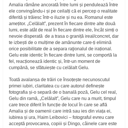
Amalia rămâne ancorată între lumi și pendulează între
ele convingându-i și pe ceilalți că ei percep o realitate
diferită și trăiesc într-o iluzie și nu ea. Romanul este
amețitor. „Celălalt”, prezent în fiecare dintre alte două
lumi, este atât de real în fiecare dintre ele, încât simți o
nevoie disperată de a trasa o graniță ireal/concret, dar
te izbești de o mulțime de amănunte care-ți elimină
orice posibilitate de a separa raţionalul de irațional.
Gelu este identic în fiecare dintre lumi, se comportă la
fel, reacționează identic și, într-un moment de
cumpănă, se sfătuiește cu celălalt Gelu.
Toată avalanșa de trăiri ce însoțește necunoscutul
primei iubiri, claritatea cu care autorul definește
fotografia și-o separă de o banală poză, Gelu cel real,
Gelu din ramă, „Celălalt”, Gelu care nu a murit, timpul
care trece diferit în funcție de locul în care se află
Amalia și de oamenii care intră sau ies din viața ei,
iubirea și ura, Haim Leibovici – fotograful evreu care
acceptă provocarea, copiii și Dingo, câinele care este