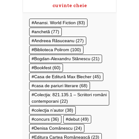
cuvinte cheie
Anansi. World Fiction
(83)
anchetă
(77)
Andreea Răsuceanu
(27)
Biblioteca Polirom
(100)
Bogdan-Alexandru Stănescu
(21)
Bookfest
(60)
Casa de Editură Max Blecher
(45)
casa de pariuri literare
(68)
Colecţia: 821.135.1 – Scriitori români
contemporani
(22)
colecţia n’autor
(38)
concurs
(36)
debut
(49)
Denisa Comănescu
(24)
Editura Cartea Românească
(23)