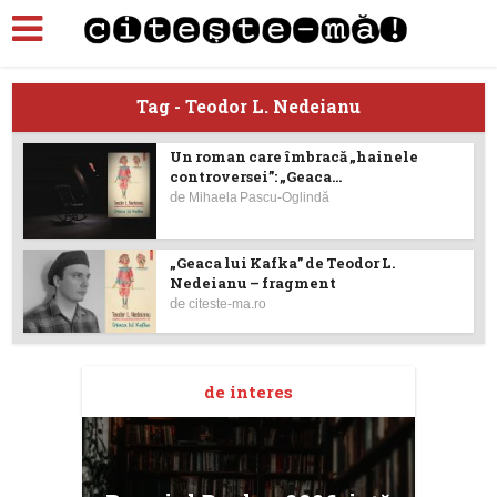
Tag - Teodor L. Nedeianu
Un roman care îmbracă „hainele
controversei”: „Geaca...
de
Mihaela Pascu-Oglindă
„Geaca lui Kafka” de Teodor L.
Nedeianu – fragment
de
citeste-ma.ro
de interes
taj
Ang