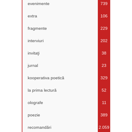
evenimente
739
extra
106
fragmente
229
interviuri
202
invitaţi
38
jurnal
23
kooperativa poetică
329
la prima lectură
52
olografe
11
poezie
389
recomandări
2.059