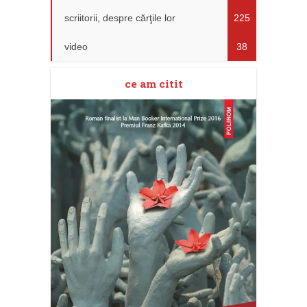
scriitorii, despre cărţile lor
225
video
38
ce am citit