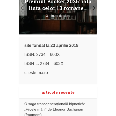
Premiul Booker 2026: iată
ile
Buc
lista celor 13 romane...
3 minute de citire
site fondat la 23 aprilie 2018
ISSN: 2734 – 603X
ISSN-L: 2734 – 603X
citeste-ma.ro
articole recente
O saga transgenerațională hipnotică:
„Fiicele mării” de Eleanor Buchanan
(fragment)