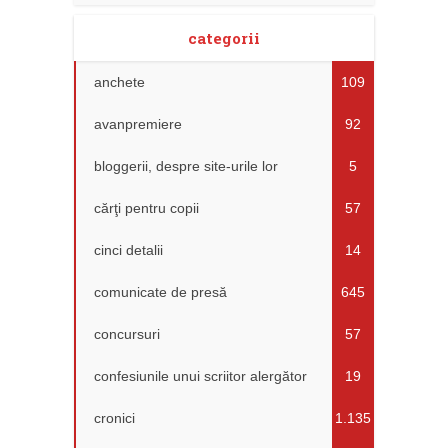
categorii
anchete
109
avanpremiere
92
bloggerii, despre site-urile lor
5
cărţi pentru copii
57
cinci detalii
14
comunicate de presă
645
concursuri
57
confesiunile unui scriitor alergător
19
cronici
1.135