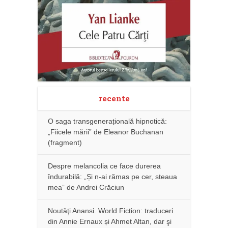
recente
O saga transgenerațională hipnotică:
„Fiicele mării” de Eleanor Buchanan
(fragment)
Despre melancolia ce face durerea
îndurabilă: „Și n-ai rămas pe cer, steaua
mea” de Andrei Crăciun
Noutăţi Anansi. World Fiction: traduceri
din Annie Ernaux și Ahmet Altan, dar şi