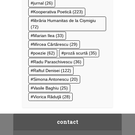
jurnal
(26)
Kooperativa Poetică
(223)
librăria Humanitas de la Cișmigiu
(72)
Marian Ilea
(33)
Mircea Cărtărescu
(29)
poezie
(62)
proză scurtă
(35)
Radu Paraschivescu
(36)
Raftul Denisei
(122)
Simona Antonescu
(20)
Vasile Baghiu
(25)
Viorica Răduţă
(28)
contact