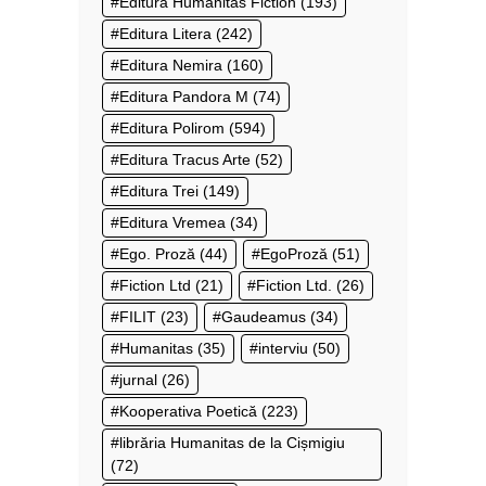
Editura Humanitas Fiction
(193)
Editura Litera
(242)
Editura Nemira
(160)
Editura Pandora M
(74)
Editura Polirom
(594)
Editura Tracus Arte
(52)
Editura Trei
(149)
Editura Vremea
(34)
Ego. Proză
(44)
EgoProză
(51)
Fiction Ltd
(21)
Fiction Ltd.
(26)
FILIT
(23)
Gaudeamus
(34)
Humanitas
(35)
interviu
(50)
jurnal
(26)
Kooperativa Poetică
(223)
librăria Humanitas de la Cișmigiu
(72)