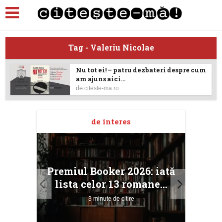
Tag - Valeriu Nicolae
Nu tot ei! – patru dezbateri despre cum
am ajuns aici...
de
citeste-ma.ro
de interes
taj
Ang
Premiul Booker 2026: iată
ile
Buc
lista celor 13 romane...
3 minute de citire