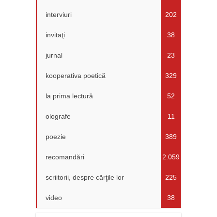
interviuri
202
invitaţi
38
jurnal
23
kooperativa poetică
329
la prima lectură
52
olografe
11
poezie
389
recomandări
2.059
scriitorii, despre cărţile lor
225
video
38