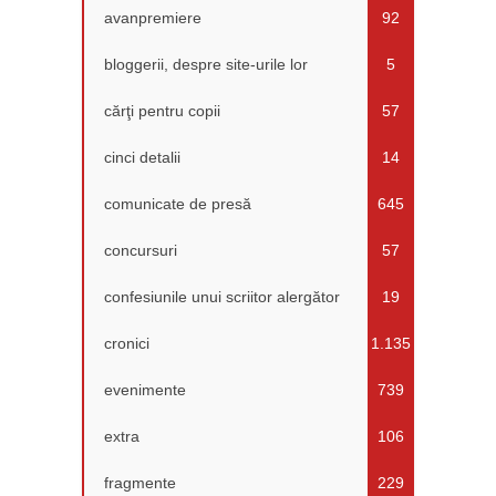
avanpremiere
92
bloggerii, despre site-urile lor
5
cărţi pentru copii
57
cinci detalii
14
comunicate de presă
645
concursuri
57
confesiunile unui scriitor alergător
19
cronici
1.135
evenimente
739
extra
106
fragmente
229