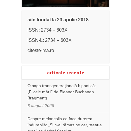
site fondat la 23 aprilie 2018
ISSN: 2734 – 603X
ISSN-L: 2734 – 603X
citeste-ma.ro
articole recente
O saga transgenerațională hipnotică:
„Fiicele mării” de Eleanor Buchanan
(fragment)
6 august 2026
Despre melancolia ce face durerea
îndurabilă: „Și n-ai rămas pe cer, steaua