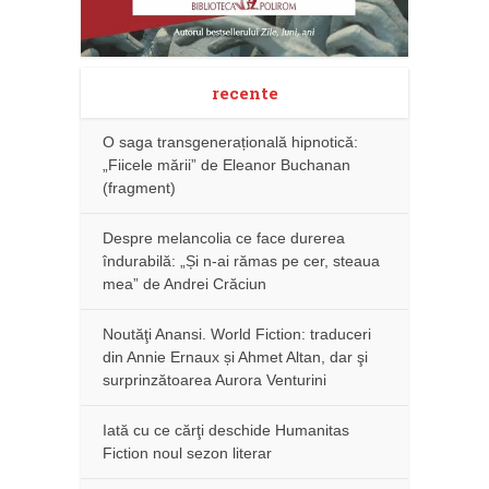
recente
O saga transgenerațională hipnotică:
„Fiicele mării” de Eleanor Buchanan
(fragment)
Despre melancolia ce face durerea
îndurabilă: „Și n-ai rămas pe cer, steaua
mea” de Andrei Crăciun
Noutăţi Anansi. World Fiction: traduceri
din Annie Ernaux și Ahmet Altan, dar şi
surprinzătoarea Aurora Venturini
Iată cu ce cărţi deschide Humanitas
Fiction noul sezon literar