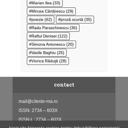
Marian Ilea
(33)
Mircea Cărtărescu
(29)
poezie
(62)
proză scurtă
(35)
Radu Paraschivescu
(36)
Raftul Denisei
(122)
Simona Antonescu
(20)
Vasile Baghiu
(25)
Viorica Răduţă
(28)
contact
mail@citeste-ma.ro
ISSN: 2734 – 603X
ISSN-L: 2734 – 603X
Acest site folosește cookies pentru îmbunătățirea experienței