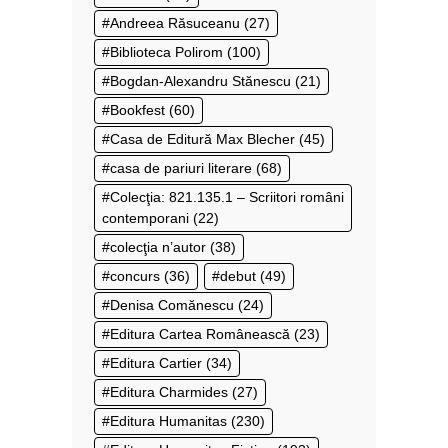
Andreea Răsuceanu
(27)
Biblioteca Polirom
(100)
Bogdan-Alexandru Stănescu
(21)
Bookfest
(60)
Casa de Editură Max Blecher
(45)
casa de pariuri literare
(68)
Colecţia: 821.135.1 – Scriitori români
contemporani
(22)
colecţia n’autor
(38)
concurs
(36)
debut
(49)
Denisa Comănescu
(24)
Editura Cartea Românească
(23)
Editura Cartier
(34)
Editura Charmides
(27)
Editura Humanitas
(230)