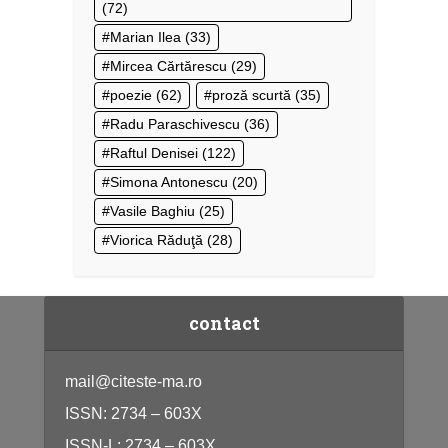
(72)
Marian Ilea
(33)
Mircea Cărtărescu
(29)
poezie
(62)
proză scurtă
(35)
Radu Paraschivescu
(36)
Raftul Denisei
(122)
Simona Antonescu
(20)
Vasile Baghiu
(25)
Viorica Răduţă
(28)
contact
mail@citeste-ma.ro
ISSN: 2734 – 603X
ISSN-L: 2734 – 603X