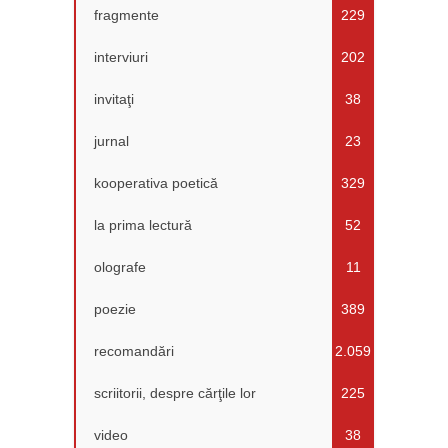
fragmente
229
interviuri
202
invitaţi
38
jurnal
23
kooperativa poetică
329
la prima lectură
52
olografe
11
poezie
389
recomandări
2.059
scriitorii, despre cărţile lor
225
video
38