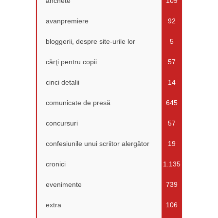
anchete
109
avanpremiere
92
bloggerii, despre site-urile lor
5
cărţi pentru copii
57
cinci detalii
14
comunicate de presă
645
concursuri
57
confesiunile unui scriitor alergător
19
cronici
1.135
evenimente
739
extra
106