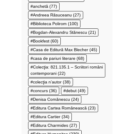
anchetă
(77)
Andreea Răsuceanu
(27)
Biblioteca Polirom
(100)
Bogdan-Alexandru Stănescu
(21)
Bookfest
(60)
Casa de Editură Max Blecher
(45)
casa de pariuri literare
(68)
Colecţia: 821.135.1 – Scriitori români
contemporani
(22)
colecţia n’autor
(38)
concurs
(36)
debut
(49)
Denisa Comănescu
(24)
Editura Cartea Românească
(23)
Editura Cartier
(34)
Editura Charmides
(27)