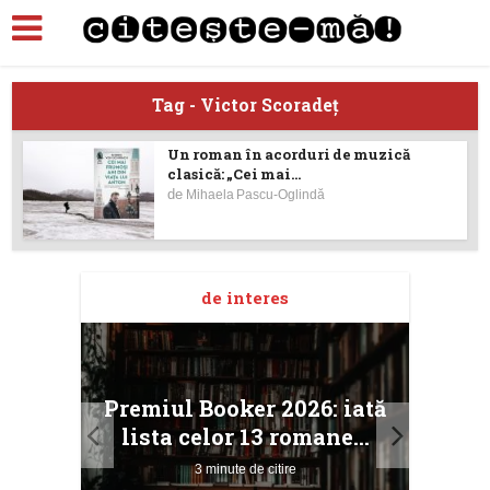
Tag - Victor Scoradeţ
Un roman în acorduri de muzică
clasică: „Cei mai...
de
Mihaela Pascu-Oglindă
de interes
taj
Ang
Premiul Booker 2026: iată
ile
Buc
lista celor 13 romane...
3 minute de citire