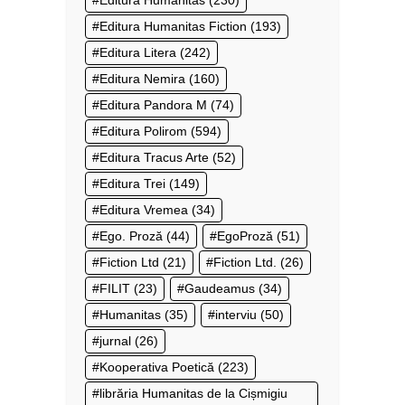
Editura Humanitas
(230)
Editura Humanitas Fiction
(193)
Editura Litera
(242)
Editura Nemira
(160)
Editura Pandora M
(74)
Editura Polirom
(594)
Editura Tracus Arte
(52)
Editura Trei
(149)
Editura Vremea
(34)
Ego. Proză
(44)
EgoProză
(51)
Fiction Ltd
(21)
Fiction Ltd.
(26)
FILIT
(23)
Gaudeamus
(34)
Humanitas
(35)
interviu
(50)
jurnal
(26)
Kooperativa Poetică
(223)
librăria Humanitas de la Cișmigiu