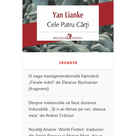
recente
O saga transgenerațională hipnotică:
„Fiicele mării” de Eleanor Buchanan
(fragment)
Despre melancolia ce face durerea
îndurabilă: „Și n-ai rămas pe cer, steaua
mea” de Andrei Crăciun
Noutăţi Anansi. World Fiction: traduceri
din Annie Ernaux și Ahmet Altan, dar şi