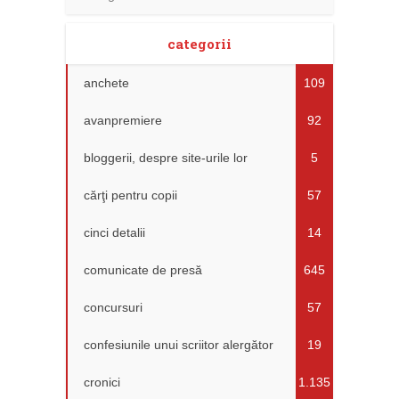
categorii
anchete
109
avanpremiere
92
bloggerii, despre site-urile lor
5
cărţi pentru copii
57
cinci detalii
14
comunicate de presă
645
concursuri
57
confesiunile unui scriitor alergător
19
cronici
1.135