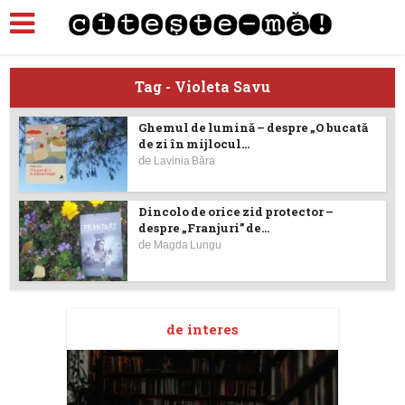
Tag - Violeta Savu
Ghemul de lumină – despre „O bucată
de zi în mijlocul...
de
Lavinia Băra
Dincolo de orice zid protector –
despre „Franjuri” de...
de
Magda Lungu
de interes