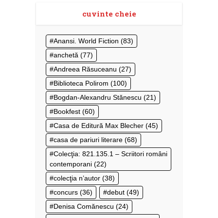
cuvinte cheie
Anansi. World Fiction
(83)
anchetă
(77)
Andreea Răsuceanu
(27)
Biblioteca Polirom
(100)
Bogdan-Alexandru Stănescu
(21)
Bookfest
(60)
Casa de Editură Max Blecher
(45)
casa de pariuri literare
(68)
Colecţia: 821.135.1 – Scriitori români
contemporani
(22)
colecţia n’autor
(38)
concurs
(36)
debut
(49)
Denisa Comănescu
(24)