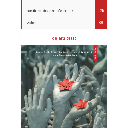
scriitorii, despre cărţile lor
225
video
38
ce am citit