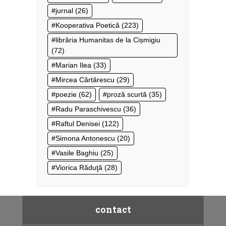
jurnal
(26)
Kooperativa Poetică
(223)
librăria Humanitas de la Cișmigiu
(72)
Marian Ilea
(33)
Mircea Cărtărescu
(29)
poezie
(62)
proză scurtă
(35)
Radu Paraschivescu
(36)
Raftul Denisei
(122)
Simona Antonescu
(20)
Vasile Baghiu
(25)
Viorica Răduţă
(28)
contact