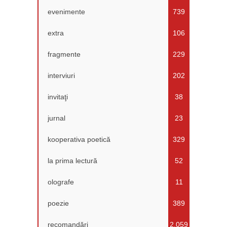
evenimente
739
extra
106
fragmente
229
interviuri
202
invitaţi
38
jurnal
23
kooperativa poetică
329
la prima lectură
52
olografe
11
poezie
389
recomandări
2.059