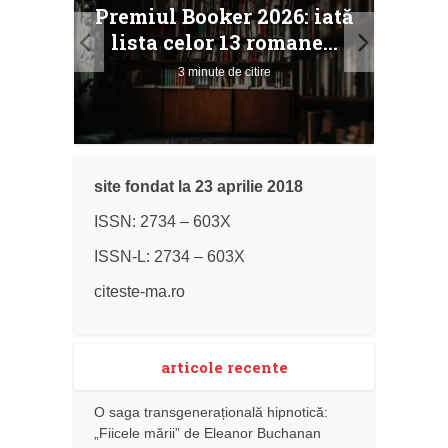
taj
Ang
Premiul Booker 2026: iată
ile
Buc
lista celor 13 romane...
3 minute de citire
site fondat la 23 aprilie 2018
ISSN: 2734 – 603X
ISSN-L: 2734 – 603X
citeste-ma.ro
articole recente
O saga transgenerațională hipnotică:
„Fiicele mării” de Eleanor Buchanan