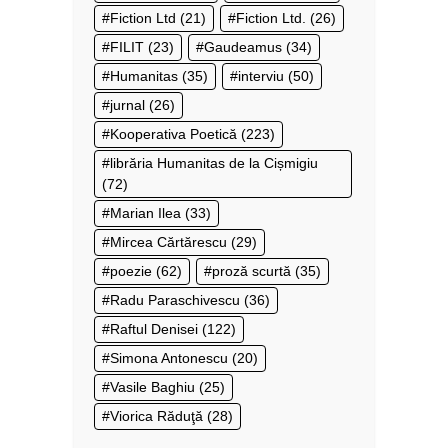
Fiction Ltd
(21)
Fiction Ltd.
(26)
FILIT
(23)
Gaudeamus
(34)
Humanitas
(35)
interviu
(50)
jurnal
(26)
Kooperativa Poetică
(223)
librăria Humanitas de la Cișmigiu
(72)
Marian Ilea
(33)
Mircea Cărtărescu
(29)
poezie
(62)
proză scurtă
(35)
Radu Paraschivescu
(36)
Raftul Denisei
(122)
Simona Antonescu
(20)
Vasile Baghiu
(25)
Viorica Răduţă
(28)