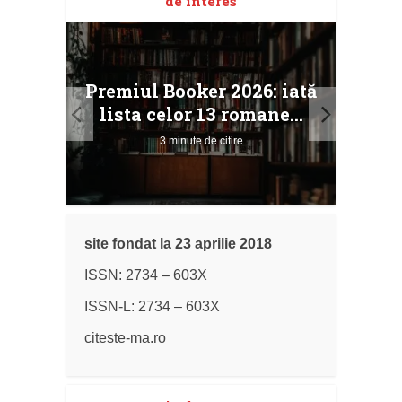
de interes
taj
Ang
Premiul Booker 2026: iată
ile
Buc
lista celor 13 romane...
3 minute de citire
site fondat la 23 aprilie 2018
ISSN: 2734 – 603X
ISSN-L: 2734 – 603X
citeste-ma.ro