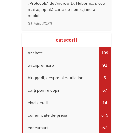
„Protocols“ de Andrew D. Huberman, cea
mai așteptată carte de nonficțiune a
anului
31 iulie 2026
categorii
anchete
109
avanpremiere
92
bloggerii, despre site-urile lor
5
cărţi pentru copii
57
cinci detalii
14
comunicate de presă
645
concursuri
57