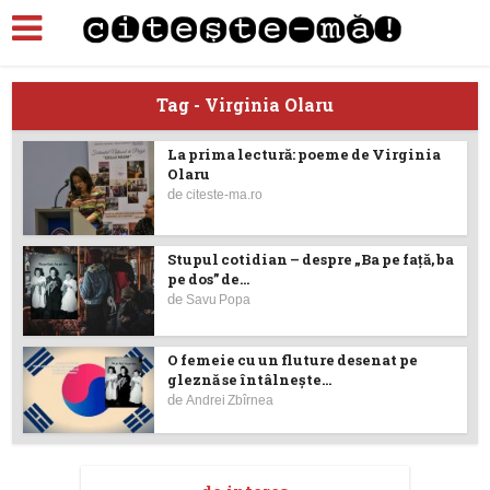
Tag - Virginia Olaru
La prima lectură: poeme de Virginia
Olaru
de
citeste-ma.ro
Stupul cotidian – despre „Ba pe față, ba
pe dos” de...
de
Savu Popa
O femeie cu un fluture desenat pe
gleznă se întâlnește...
de
Andrei Zbîrnea