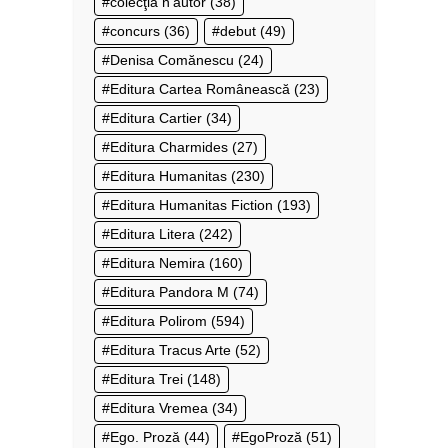
colecţia n’autor
(38)
concurs
(36)
debut
(49)
Denisa Comănescu
(24)
Editura Cartea Românească
(23)
Editura Cartier
(34)
Editura Charmides
(27)
Editura Humanitas
(230)
Editura Humanitas Fiction
(193)
Editura Litera
(242)
Editura Nemira
(160)
Editura Pandora M
(74)
Editura Polirom
(594)
Editura Tracus Arte
(52)
Editura Trei
(148)
Editura Vremea
(34)
Ego. Proză
(44)
EgoProză
(51)