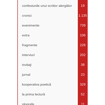
confesiunile unui scriitor alergător
19
cronici
1.135
evenimente
739
extra
106
fragmente
228
interviuri
202
invitaţi
38
jurnal
23
kooperativa poetică
329
la prima lectură
52
olografe
11