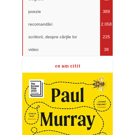
poezie
389
recomandări
2.058
scriitorii, despre cărţile lor
225
video
38
ce am citit