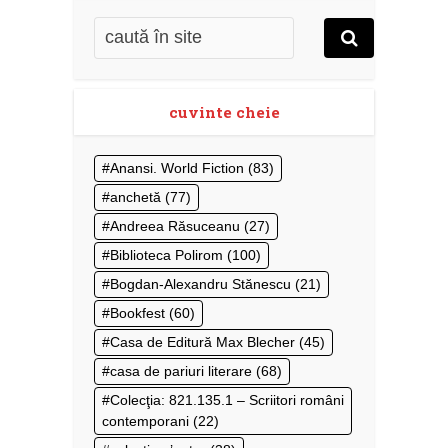
cuvinte cheie
Anansi. World Fiction
(83)
anchetă
(77)
Andreea Răsuceanu
(27)
Biblioteca Polirom
(100)
Bogdan-Alexandru Stănescu
(21)
Bookfest
(60)
Casa de Editură Max Blecher
(45)
casa de pariuri literare
(68)
Colecţia: 821.135.1 – Scriitori români
contemporani
(22)