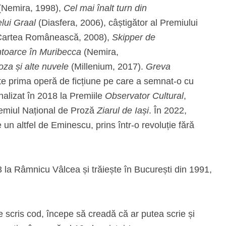
Nemira, 1998),
Cel mai înalt turn din
lui Graal
(Diasfera, 2006), câștigător al Premiului
artea Românească, 2008),
Skipper de
toarce în Muribecca
(Nemira,
za și alte nuvele
(Millenium, 2017).
Greva
e prima operă de ficțiune pe care a semnat-o cu
alizat în 2018 la Premiile
Observator Cultural
,
remiul Național de Proză
Ziarul de Iași
. În 2022,
un altfel de Eminescu, prins într-o revoluție fără
 la Râmnicu Vâlcea și trăiește în București din 1991,
 scris cod, începe să creadă că ar putea scrie și