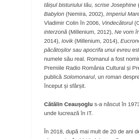
tăișul bisturiului tău, scrise Josephine
(
Babylon
(Nemira, 2002),
Imperiul Mare
Vladimir Colin în 2006,
Vindecătorul
(C
interzonă
(Millenium, 2012),
Ne vom în
2014),
Iovik
(Millenium, 2014),
Eucrono
păcătoșilor sau apocrifa unui evreu
est
numele său real. Romanul a fost nomin
Premiile Radio România Cultural și P
publică
Solomonarul
, un roman despre 
început și sfârșit.
Cătălin Ceaușoglu
s-a născut în 1973
unde lucrează în IT.
În 2018, după mai mult de 20 de ani de