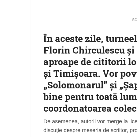
sc
În aceste zile, turneel
Florin Chirculescu ș
aproape de cititorii lo
și Timișoara. Vor pov
„Solomonarul” și „Șap
bine pentru toată lume
coordonatoarea colecț
De asemenea, autorii vor merge la licee
discuție despre meseria de scriitor, pr