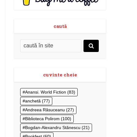
caută
cuvinte cheie
Anansi. World Fiction
(83)
anchetă
(77)
Andreea Răsuceanu
(27)
Biblioteca Polirom
(100)
Bogdan-Alexandru Stănescu
(21)
Bookfest
(60)