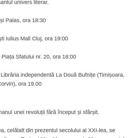
antul univers literar.
și Palas, ora 18:30
i Iulius Mall Cluj, ora 19:00
 Piața Sfatului nr. 20, ora 18:00
 Librăria independentă La Două Bufnițe (Timișoara,
Corvin), ora 19.00
𝐫𝐮𝐥 – Romanul unei revoluții fără început și sfârșit.
a, celălalt din prezentul secolului al XXI-lea, se