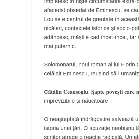
împletesc în niște circumstanțe extra
afacerist obsedat de Eminescu, se caută
Louise e centrul de greutate în această
nicăieri, contextele istorice și socio-po
adâncesc, măștile cad încet-încet, ia
mai puternic.
Solomonarul, noul roman al lui Florin 
celălalt Eminescu, reușind să-l umani
C
𝐚̆𝐭𝐚̆𝐥𝐢𝐧 𝐂𝐞𝐚𝐮𝐬̗𝐨𝐠𝐥𝐮, 𝐒̗𝐚𝐩𝐭𝐞 𝐩𝐨𝐯𝐞𝐬̗𝐭𝐢 
imprevizibile și năucitoare
O neașteptată îndrăgostire salvează un 
istoria unei țări. O acuzație neobișnui
scriitor atrage o reacție radicală. Un 