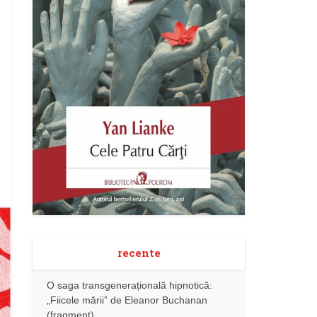
recente
O saga transgenerațională hipnotică:
„Fiicele mării” de Eleanor Buchanan
(fragment)