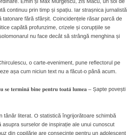
-ordinare. Emin și Max Murgescu, zis Macu, un soi de
 continuu prin timp și spațiu. Iar strașnica jurnalistă
 tatonare fără sfârșit. Coincidențele răsar parcă de
litice capătă profunzime, crizele și corupțiile se
r solomonarul nu face decât să strângă menghina și
Chirculescu, o carte-eveniment, pune reflectorul pe
zeze așa cum niciun text nu a făcut-o până acum.
𝐚𝐫𝐞 𝐧𝐮 𝐬𝐞 𝐭𝐞𝐫𝐦𝐢𝐧𝐚̆ 𝐛𝐢𝐧𝐞 𝐩𝐞𝐧𝐭𝐫𝐮 𝐭𝐨𝐚𝐭𝐚̆ 𝐥𝐮𝐦𝐞𝐚 – Șapte povești
tânăr literat. O statistică îngrijorătoare schimbă
tă asupra surselor de inspirație ale unui cunoscut
abuz din copilărie are consecințe pentru un adolescent