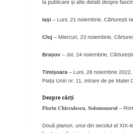
la publicare și alte detalii despre fascin
Iași
– Luni, 21 noiembrie, Cărturești Ia
Cluj
– Miercuri, 23 noiembrie, Cărtureșt
Brașov
– Joi, 24 noiembrie, Cărturești
Timișoara
– Luni, 28 noiembrie 2022,
Piața Uniri nr. 11, intrare de pe Matei 
Despre cărți
𝐅𝐥𝐨𝐫𝐢𝐧 𝐂𝐡𝐢𝐫𝐜𝐮𝐥𝐞𝐬𝐜𝐮, 𝐒𝐨𝐥𝐨𝐦𝐨𝐧𝐚
Două planuri, unul din secolul al XIX-le