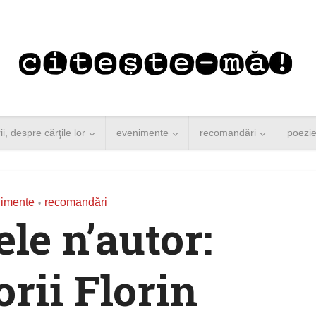
rii, despre cărţile lor
evenimente
recomandări
poezi
imente
recomandări
•
le n’autor:
orii Florin