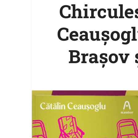
Chircule
Ceaușog
Brașov 