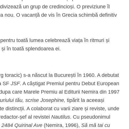
divizează un grup de credincioși. O previziune îl
a nou. O vacanță de vis în Grecia schimbă definitiv
pentru toată lumea celebrează viața în ritmuri și
 și în toată splendoarea ei.
rg toracic) s-a născut la București în 1960. A debutat
ta SF
JSF
. A câștigat Premiul pentru Debut European
dupa care Marele Premiu al Editurii Nemira din 1997
turiului tău, scrise Josephine,
tipărit la aceeași
e distincții. A colaborat cu varii ziare și reviste, unde
 redactor-șef al revistei
Nautilus
. Cu pseudonimul
:
2484 Quirinal Ave
(Nemira, 1996),
Să mă tai cu