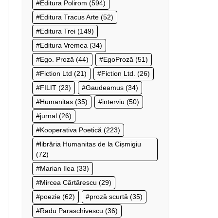
Editura Polirom
(594)
Editura Tracus Arte
(52)
Editura Trei
(149)
Editura Vremea
(34)
Ego. Proză
(44)
EgoProză
(51)
Fiction Ltd
(21)
Fiction Ltd.
(26)
FILIT
(23)
Gaudeamus
(34)
Humanitas
(35)
interviu
(50)
jurnal
(26)
Kooperativa Poetică
(223)
librăria Humanitas de la Cișmigiu
(72)
Marian Ilea
(33)
Mircea Cărtărescu
(29)
poezie
(62)
proză scurtă
(35)
Radu Paraschivescu
(36)