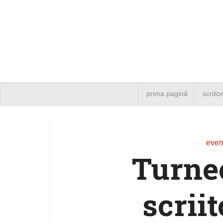
prima pagină
scriito
even
Turnee
scriit