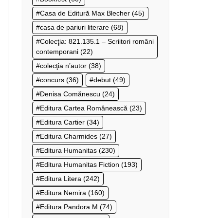
Casa de Editură Max Blecher
(45)
casa de pariuri literare
(68)
Colecţia: 821.135.1 – Scriitori români
contemporani
(22)
colecţia n’autor
(38)
concurs
(36)
debut
(49)
Denisa Comănescu
(24)
Editura Cartea Românească
(23)
Editura Cartier
(34)
Editura Charmides
(27)
Editura Humanitas
(230)
Editura Humanitas Fiction
(193)
Editura Litera
(242)
Editura Nemira
(160)
Editura Pandora M
(74)