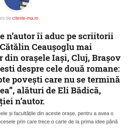
ris de
citeste-ma.ro
e n’autor îi aduc pe scriitorii
i Cătălin Ceaușoglu mai
r din orașele Iași, Cluj, Brașov
esti despre cele două romane:
te povești care nu se termină
a”, alături de Eli Bădică,
iei n’autor.
le și facultățile din aceste orașe, pentru a avea o
ocesele prin care trece o carte de la prima idee până