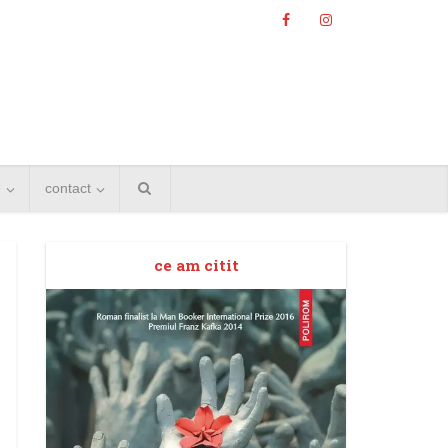
e
contact
ce am citit