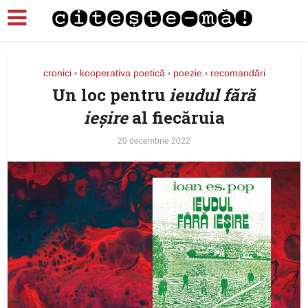
cronici
kooperativa poetică
poezie
recomandări
•
•
•
Un loc pentru
ieudul fără
ieșire
al fiecăruia
20 decembrie 2022