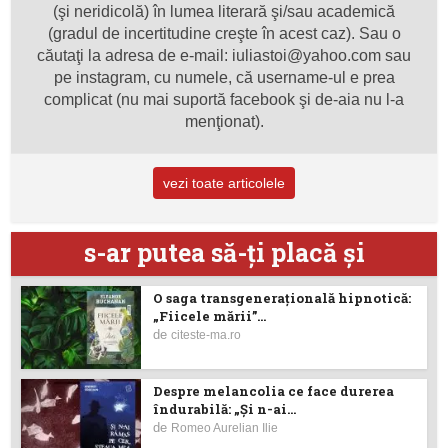
(şi neridicolă) în lumea literară şi/sau academică
(gradul de incertitudine creşte în acest caz). Sau o
căutaţi la adresa de e-mail: iuliastoi@yahoo.com sau
pe instagram, cu numele, că username-ul e prea
complicat (nu mai suportă facebook şi de-aia nu l-a
menţionat).
vezi toate articolele
s-ar putea să-ţi placă şi
O saga transgenerațională hipnotică:
„Fiicele mării”...
de
citeste-ma.ro
Despre melancolia ce face durerea
îndurabilă: „Și n-ai...
de
Romeo Aurelian Ilie