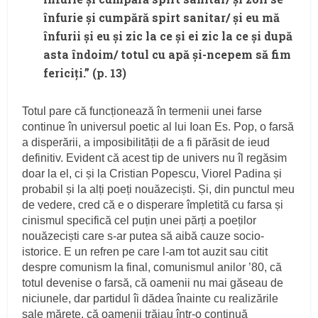
înfurie și cumpără spirt sanitar/ și eu mă
înfurii și eu și zic la ce și ei zic la ce și după
asta îndoim/ totul cu apă și-ncepem să fim
fericiți.” (p. 13)
Totul pare că funcționează în termenii unei farse
continue în universul poetic al lui Ioan Es. Pop, o farsă
a disperării, a imposibilității de a fi părăsit de ieud
definitiv. Evident că acest tip de univers nu îl regăsim
doar la el, ci și la Cristian Popescu, Viorel Padina și
probabil și la alți poeți nouăzeciști. Și, din punctul meu
de vedere, cred că e o disperare împletită cu farsa și
cinismul specifică cel puțin unei părți a poeților
nouăzeciști care s-ar putea să aibă cauze socio-
istorice. E un refren pe care l-am tot auzit sau citit
despre comunism la final, comunismul anilor ’80, că
totul devenise o farsă, că oamenii nu mai găseau de
niciunele, dar partidul îi dădea înainte cu realizările
sale mărețe, că oamenii trăiau într-o continuă