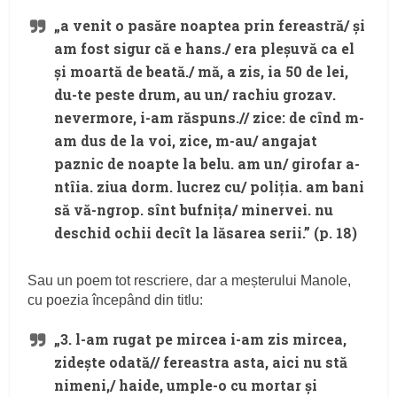
„a venit o pasăre noaptea prin fereastră/ și
am fost sigur că e hans./ era pleșuvă ca el
și moartă de beată./ mă, a zis, ia 50 de lei,
du-te peste drum, au un/ rachiu grozav.
nevermore
, i-am răspuns.// zice: de cînd m-
am dus de la voi, zice, m-au/ angajat
paznic de noapte la belu. am un/ girofar a-
ntîia. ziua dorm. lucrez cu/ poliția. am bani
să vă-ngrop. sînt bufnița/ minervei. nu
deschid ochii decît la lăsarea serii.” (p. 18)
Sau un poem tot rescriere, dar a meșterului Manole,
cu poezia începând din titlu:
„
3. l-am rugat pe mircea i-am zis mircea,
zidește odată
// fereastra asta, aici nu stă
nimeni,/ haide, umple-o cu mortar și