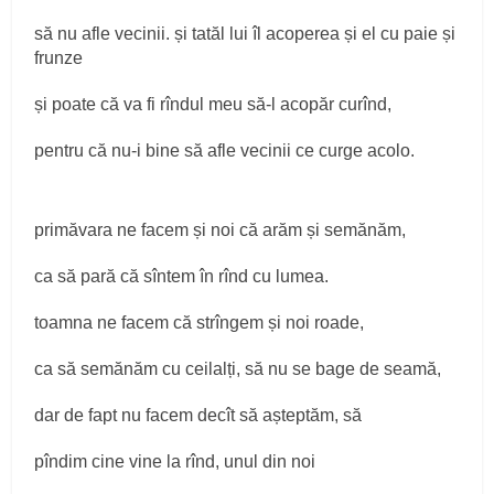
să nu afle vecinii. și tatăl lui îl acoperea și el cu paie și
frunze
și poate că va fi rîndul meu să-l acopăr curînd,
pentru că nu-i bine să afle vecinii ce curge acolo.
primăvara ne facem și noi că arăm și semănăm,
ca să pară că sîntem în rînd cu lumea.
toamna ne facem că strîngem și noi roade,
ca să semănăm cu ceilalți, să nu se bage de seamă,
dar de fapt nu facem decît să așteptăm, să
pîndim cine vine la rînd, unul din noi