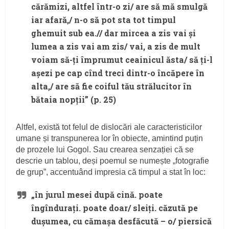
cărămizi, altfel într-o zi/ are să mă smulgă
iar afară,/ n-o să pot sta tot timpul
ghemuit sub ea.// dar mircea a zis vai și
lumea a zis vai am zis/ vai, a zis de mult
voiam să-ți împrumut ceainicul ăsta/ să ți-l
așezi pe cap cînd treci dintr-o încăpere în
alta,/ are să fie coiful tău strălucitor în
bătaia nopții” (p. 25)
Altfel, există tot felul de dislocări ale caracteristicilor
umane și transpunerea lor în obiecte, amintind puțin
de prozele lui Gogol. Sau crearea senzației că se
descrie un tablou, deși poemul se numește „fotografie
de grup”, accentuând impresia că timpul a stat în loc:
„în jurul mesei după cină. poate
îngîndurați. poate doar/ sleiți. căzută pe
dușumea, cu cămașa desfăcută – o/ piersică