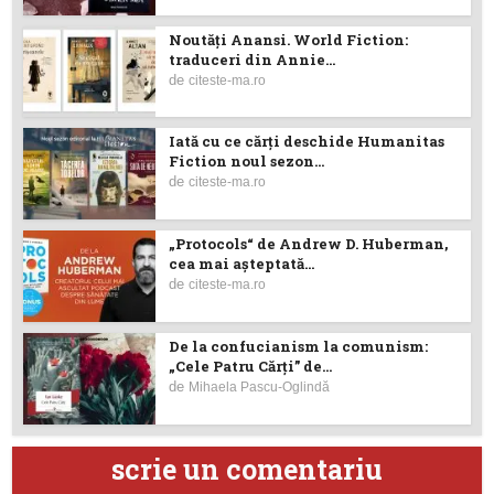
Noutăţi Anansi. World Fiction:
traduceri din Annie...
de
citeste-ma.ro
Iată cu ce cărţi deschide Humanitas
Fiction noul sezon...
de
citeste-ma.ro
„Protocols“ de Andrew D. Huberman,
cea mai așteptată...
de
citeste-ma.ro
De la confucianism la comunism:
„Cele Patru Cărți” de...
de
Mihaela Pascu-Oglindă
scrie un comentariu