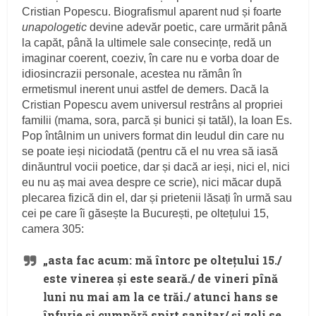
Cristian Popescu. Biografismul aparent nud și foarte
unapologetic
devine adevăr poetic, care urmărit până
la capăt, până la ultimele sale consecințe, redă un
imaginar coerent, coeziv, în care nu e vorba doar de
idiosincrazii personale, acestea nu rămân în
ermetismul inerent unui astfel de demers. Dacă la
Cristian Popescu avem universul restrâns al propriei
familii (mama, sora, parcă și bunici și tatăl), la Ioan Es.
Pop întâlnim un univers format din Ieudul din care nu
se poate ieși niciodată (pentru că el nu vrea să iasă
dinăuntrul vocii poetice, dar și dacă ar ieși, nici el, nici
eu nu aș mai avea despre ce scrie), nici măcar după
plecarea fizică din el, dar și prietenii lăsați în urmă sau
cei pe care îi găsește la București, pe oltețului 15,
camera 305:
„asta fac acum: mă întorc pe oltețului 15./
este vinerea și este seară./ de vineri pînă
luni nu mai am la ce trăi./ atunci hans se
înfurie și cumpără spirt sanitar/ și zoli se