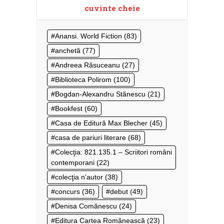
cuvinte cheie
Anansi. World Fiction
(83)
anchetă
(77)
Andreea Răsuceanu
(27)
Biblioteca Polirom
(100)
Bogdan-Alexandru Stănescu
(21)
Bookfest
(60)
Casa de Editură Max Blecher
(45)
casa de pariuri literare
(68)
Colecţia: 821.135.1 – Scriitori români
contemporani
(22)
colecţia n’autor
(38)
concurs
(36)
debut
(49)
Denisa Comănescu
(24)
Editura Cartea Românească
(23)