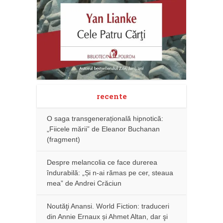
recente
O saga transgenerațională hipnotică:
„Fiicele mării” de Eleanor Buchanan
(fragment)
Despre melancolia ce face durerea
îndurabilă: „Și n-ai rămas pe cer, steaua
mea” de Andrei Crăciun
Noutăţi Anansi. World Fiction: traduceri
din Annie Ernaux și Ahmet Altan, dar şi