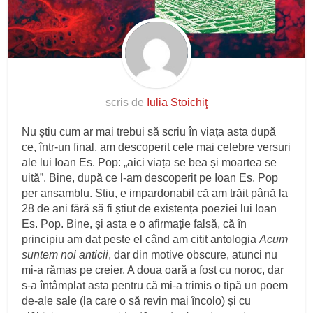
scris de
Iulia Stoichiţ
Nu știu cum ar mai trebui să scriu în viața asta după
ce, într-un final, am descoperit cele mai celebre versuri
ale lui Ioan Es. Pop: „aici viața se bea și moartea se
uită”. Bine, după ce l-am descoperit pe Ioan Es. Pop
per ansamblu. Știu, e impardonabil că am trăit până la
28 de ani fără să fi știut de existența poeziei lui Ioan
Es. Pop. Bine, și asta e o afirmație falsă, că în
principiu am dat peste el când am citit antologia
Acum
suntem noi anticii
, dar din motive obscure, atunci nu
mi-a rămas pe creier. A doua oară a fost cu noroc, dar
s-a întâmplat asta pentru că mi-a trimis o tipă un poem
de-ale sale (la care o să revin mai încolo) și cu