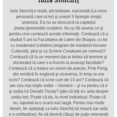
Iulia Stoichiţ
Iulia Stoichiţ e reală, plictisitoare, narcisistă (ca orice
persoană care scrie) şi uneori îi lipseşte simţul
umorului. Ea nu se descurcă la capitolul
(meta-)prezentări scriptice. Nu-şi dă seama ce şi
pentru cine contează aceste informaţii. Contează că a
studiat 5 ani la Facultatea de Litere din Braşov, cu tot
cu masteratul (celebrul program de masterat Inovare
Culturală, ştiut şi ca Scriere Creatoare pe vremuri)?
Contează că la un moment dat ar trebui să termine şi
doctoratul la care s-a înscris la aceeaşi facultate?
Contează că a tradus un volum de poezie, Pink Pong,
din română în engleză şi viceversa, în timp ce era
scris? Contează că scrie cam de 13 ani? Contează că
are cea mai mişto zodie – Gemeni – şi nu pentru că e
şi zodia lui Donald Trump? (ştie că toţi zic asta despre
zodia lor). Poate că da, la nivel individual. Poate că
nu, raportat la o scară mai largă. Pentru mai multe
detalii, fie aşteptaţi ca Iulia Stoichiţ să moară (iar asta
e o certitudine), fie să devină câtuşi de puţin relevantă