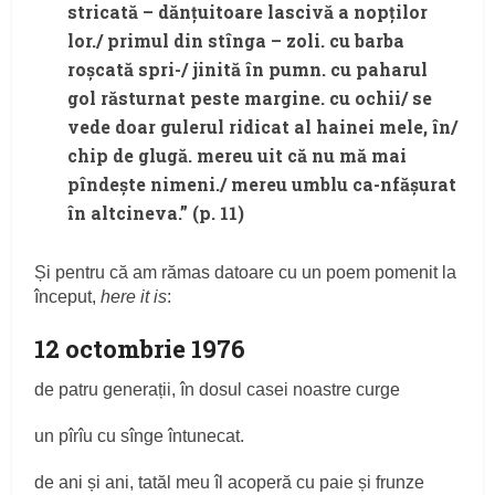
stricată – dănțuitoare lascivă a nopților
lor./ primul din stînga – zoli. cu barba
roșcată spri-/ jinită în pumn. cu paharul
gol răsturnat peste margine. cu ochii/ se
vede doar gulerul ridicat al hainei mele, în/
chip de glugă. mereu uit că nu mă mai
pîndește nimeni./ mereu umblu ca-nfășurat
în altcineva.” (p. 11)
Și pentru că am rămas datoare cu un poem pomenit la
început,
here it is
:
12 octombrie 1976
de patru generații, în dosul casei noastre curge
un pîrîu cu sînge întunecat.
de ani și ani, tatăl meu îl acoperă cu paie și frunze