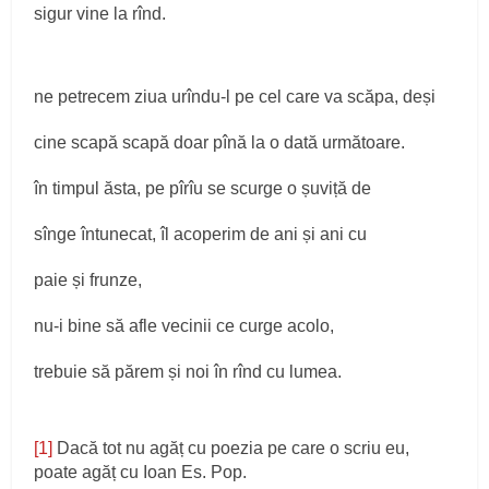
sigur vine la rînd.
ne petrecem ziua urîndu-l pe cel care va scăpa, deși
cine scapă scapă doar pînă la o dată următoare.
în timpul ăsta, pe pîrîu se scurge o șuviță de
sînge întunecat, îl acoperim de ani și ani cu
paie și frunze,
nu-i bine să afle vecinii ce curge acolo,
trebuie să părem și noi în rînd cu lumea.
[1]
Dacă tot nu agăț cu poezia pe care o scriu eu,
poate agăț cu Ioan Es. Pop.