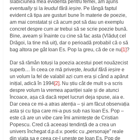
slăbiciunea mea evidentă pentru femei, am ajuns
eventually
și la
Ieudul fără ieșire
. Pe lângă faptul
evident că tipa are gusturi bune în materie de poezie,
am mai constatat și că acum pot să dau un exemplu
concret despre cum ar trebui să se scrie poezie bună.
Bine, aveam și înainte cu cine să fac asta (Vlăduț cel
Drăgoi, la tine mă uit), dar o perioadă probabil că o să
bag altora pe gât Ioan Es. Pop la greu, că de ce nu
[1]
?
Dar să rămân totuși la poezia acestui poet nouăzecist
superb… În ceea ce mă privește,
Ieudul fără ieșire
e
un volum la fel de valabil azi cum era și când a apărut
inițial, adică în 1994
[2]
. Nu știu cât de mult s-a scris
despre volum la vremea apariției sale și de atunci
încoace, așa că dacă repet lucruri deja spuse, aia e.
Dar ceea ce mi-a atras atenția – și am făcut observația
asta și cu tipa care mi-a pus sub nas Ioan Es. Pop –
este că are un
vibe
care îmi amintește de Cristian
Popescu. Cred că aceeași tendință de a crea un
univers închegat d.p.d.v. poetic cu „personaje” reale
din viața sa e ceea ce-l unește pe Ioan Es. Pop de