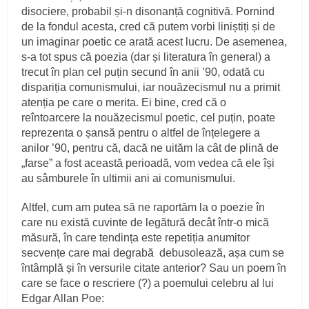
disociere, probabil și-n disonanță cognitivă. Pornind
de la fondul acesta, cred că putem vorbi liniștiți și de
un imaginar poetic ce arată acest lucru. De asemenea,
s-a tot spus că poezia (dar și literatura în general) a
trecut în plan cel puțin secund în anii ’90, odată cu
dispariția comunismului, iar nouăzecismul nu a primit
atenția pe care o merita. Ei bine, cred că o
reîntoarcere la nouăzecismul poetic, cel puțin, poate
reprezenta o șansă pentru o altfel de înțelegere a
anilor ’90, pentru că, dacă ne uităm la cât de plină de
„farse” a fost această perioadă, vom vedea că ele își
au sâmburele în ultimii ani ai comunismului.
Altfel, cum am putea să ne raportăm la o poezie în
care nu există cuvinte de legătură decât într-o mică
măsură, în care tendința este repetiția anumitor
secvențe care mai degrabă debusolează, așa cum se
întâmplă și în versurile citate anterior? Sau un poem în
care se face o rescriere (?) a poemului celebru al lui
Edgar Allan Poe: