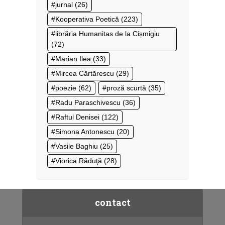
jurnal
(26)
Kooperativa Poetică
(223)
librăria Humanitas de la Cișmigiu
(72)
Marian Ilea
(33)
Mircea Cărtărescu
(29)
poezie
(62)
proză scurtă
(35)
Radu Paraschivescu
(36)
Raftul Denisei
(122)
Simona Antonescu
(20)
Vasile Baghiu
(25)
Viorica Răduţă
(28)
contact