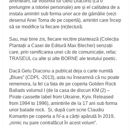
aminteam, iar volumul lui Gelu Diaconu (ca o
prelungire a istoriei personale) are și el calitatea de a
instala amintiri sub forma unor ace de gămălie (vezi
desenul Anei Toma de pe copertă), amintiri care încep
să se modifice la fiecare (re)lectură.
Sau, mai bine zis, fiecare recitire plantează (Colecția
Plantații a Casei de Editură Max Blecher) senzații
care, prin ramificarea unei căi de comunicație, refac
TRASEUL cu alte și alte BORNE ale textului poetic.
Dacă Gelu Diaconu a publicat deja o carte numită
„Blues” (CDPL -2013), asta nu înseamnă că nu poate
rememora, la fel ca fata de pe coperta Golden Rock
Ballads volumul I (de la casa de discuri KM (2) –
Pirate cassette label from Ukraine, Kyiv. Released
from 1994 to 1996), amintirile de la 17 ani sub forma
unor balade rock. Și, după cum scrie Claudiu
Komartin pe coperta a IV-a a cărții apărută în 2019,
„nimic nu pare contrafăcut în acest volum”.