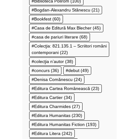
Biblioteca Polirom
(100)
Bogdan-Alexandru Stănescu
(21)
Bookfest
(60)
Casa de Editură Max Blecher
(45)
casa de pariuri literare
(68)
Colecţia: 821.135.1 – Scriitori români
contemporani
(22)
colecţia n’autor
(38)
concurs
(36)
debut
(49)
Denisa Comănescu
(24)
Editura Cartea Românească
(23)
Editura Cartier
(34)
Editura Charmides
(27)
Editura Humanitas
(230)
Editura Humanitas Fiction
(193)
Editura Litera
(242)