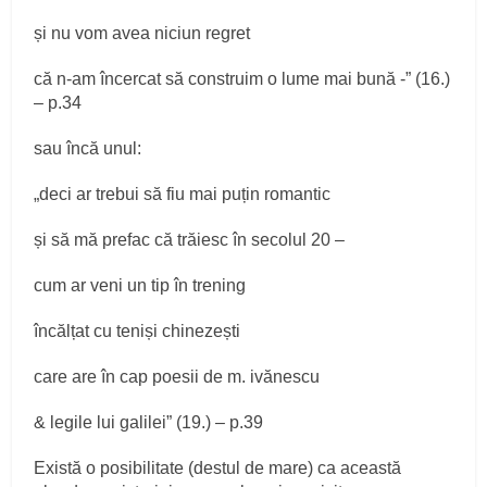
și nu vom avea niciun regret
că n-am încercat să construim o lume mai bună -” (16.)
– p.34
sau încă unul:
„deci ar trebui să fiu mai puțin romantic
și să mă prefac că trăiesc în secolul 20 –
cum ar veni un tip în trening
încălțat cu teniși chinezești
care are în cap poesii de m. ivănescu
& legile lui galilei” (19.) – p.39
Există o posibilitate (destul de mare) ca această