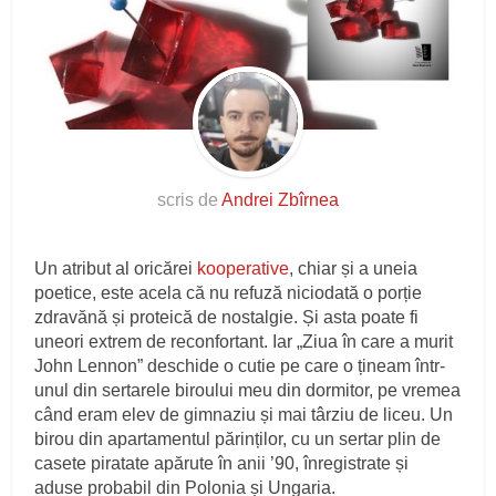
scris de
Andrei Zbîrnea
Un atribut al oricărei
kooperative
, chiar și a uneia
poetice, este acela că nu refuză niciodată o porție
zdravănă și proteică de nostalgie. Și asta poate fi
uneori extrem de reconfortant. Iar „Ziua în care a murit
John Lennon” deschide o cutie pe care o țineam într-
unul din sertarele biroului meu din dormitor, pe vremea
când eram elev de gimnaziu și mai târziu de liceu. Un
birou din apartamentul părinților, cu un sertar plin de
casete piratate apărute în anii ’90, înregistrate și
aduse probabil din Polonia și Ungaria.