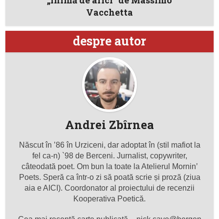
„Inimă de arici” de Massimo
Vacchetta
despre autor
Andrei Zbîrnea
Născut în ’86 în Urziceni, dar adoptat în (stil mafiot la
fel ca-n) `98 de Berceni. Jurnalist, copywriter,
câteodată poet. Om bun la toate la Atelierul Mornin’
Poets. Speră ca într-o zi să poată scrie și proză (ziua
aia e AICI). Coordonator al proiectului de recenzii
Kooperativa Poetică.