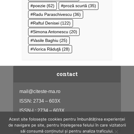
poezie
(62)
proză scurtă
(35)
Radu Paraschivescu
(36)
Raftul Denisei
(122)
Simona Antonescu
(20)
Vasile Baghiu
(25)
Viorica Răduţă
(28)
contact
mail@citeste-ma.ro
ISSN: 2734 – 603X
ISSN-L: 2734 – 603X
Acest site folosește cookies pentru îmbunătățirea experienței
citeste-ma.ro
de navigare pe site, pentru înțelegerea felului în care vizitatorii
săi consumă conținutul și pentru analiza traficului.