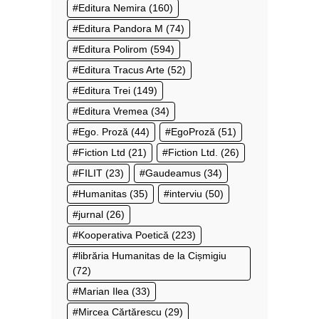
Editura Nemira
(160)
Editura Pandora M
(74)
Editura Polirom
(594)
Editura Tracus Arte
(52)
Editura Trei
(149)
Editura Vremea
(34)
Ego. Proză
(44)
EgoProză
(51)
Fiction Ltd
(21)
Fiction Ltd.
(26)
FILIT
(23)
Gaudeamus
(34)
Humanitas
(35)
interviu
(50)
jurnal
(26)
Kooperativa Poetică
(223)
librăria Humanitas de la Cișmigiu
(72)
Marian Ilea
(33)
Mircea Cărtărescu
(29)