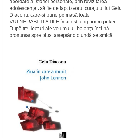
abordare a istoriei personale, prin revizitarea
adolescenței, să fie de fapt izvorul curajului lui Gelu
Diaconu, care-și pune pe masă toate
VULNERABILITĂȚILE în acest lung poem-poker.
După trei lecturi ale volumului, balanța înclină
pronunțat spre plus, așteptând o undă seismică.