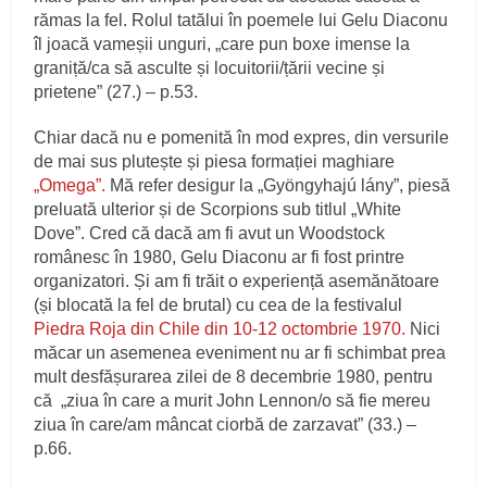
rămas la fel. Rolul tatălui în poemele lui Gelu Diaconu
îl joacă vameșii unguri, „care pun boxe imense la
graniță/ca să asculte și locuitorii/țării vecine și
prietene” (27.) – p.53.
Chiar dacă nu e pomenită în mod expres, din versurile
de mai sus plutește și piesa formației maghiare
„Omega”.
Mă refer desigur la „Gyöngyhajú lány”, piesă
preluată ulterior și de Scorpions sub titlul „White
Dove”. Cred că dacă am fi avut un Woodstock
românesc în 1980, Gelu Diaconu ar fi fost printre
organizatori. Și am fi trăit o experiență asemănătoare
(și blocată la fel de brutal) cu cea de la festivalul
Piedra Roja din Chile din 10-12 octombrie 1970.
Nici
măcar un asemenea eveniment nu ar fi schimbat prea
mult desfășurarea zilei de 8 decembrie 1980, pentru
că „ziua în care a murit John Lennon/o să fie mereu
ziua în care/am mâncat ciorbă de zarzavat” (33.) –
p.66.