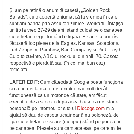
Și am pe retină o anumită casetă, „Golden Rock
Ballads”, cu o copertă enigmatică la vremea în care
subțiam banda prin ascultări zilnice. Workartul înfățișa
un tip la vreo 27-29 de ani, stând culcat pe o canapea,
cu ochelari negri, fumând o țigară. Pe acel album își
făcuseră loc piese de la Eagles, Kansas, Scorpions,
Led Zeppelin, Rainbow, Bad Company și Pink Floyd.
Cu alte cuvinte, ABC-ul rockului din anii ’70. Caseta
respectivă e pierdută sau (în cel mai bun caz)
reciclată.
LATER EDIT
: Cum câteodată Google poate funcționa
și ca un declanșator de amintiri mai mult decât
funcționează ca un motor de căutare, am făcut
exercițiul de a scotoci după acea bucățică de istorie
personală pe internet. Iar site-ul
Discogs.com
m-a
ajutat să dau de caseta ucraineană nu poloneză, de
tipa cu ochelari de soare (nu tipul) stând pe podea nu
pe canapea. Piesele sunt cam aceleași pe care mi le