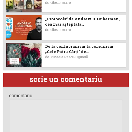
de
citeste-ma.ro
„Protocols“ de Andrew D. Huberman,
cea mai așteptată...
de
citeste-ma.ro
De la confucianism la comunism:
„Cele Patru Cărți” de...
de
Mihaela Pascu-Oglindă
scrie un comentariu
comentariu