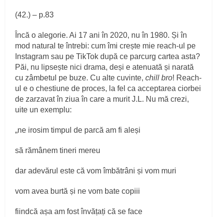
(42.) – p.83
Încă o alegorie. Ai 17 ani în 2020, nu în 1980. Și în
mod natural te întrebi: cum îmi crește mie reach-ul pe
Instagram sau pe TikTok după ce parcurg cartea asta?
Păi, nu lipsește nici drama, deși e atenuată și narată
cu zâmbetul pe buze. Cu alte cuvinte,
chill bro
! Reach-
ul e o chestiune de proces, la fel ca acceptarea ciorbei
de zarzavat în ziua în care a murit J.L. Nu mă crezi,
uite un exemplu:
„ne irosim timpul de parcă am fi aleși
să rămânem tineri mereu
dar adevărul este că vom îmbătrâni și vom muri
vom avea burtă și ne vom bate copiii
fiindcă așa am fost învățați că se face