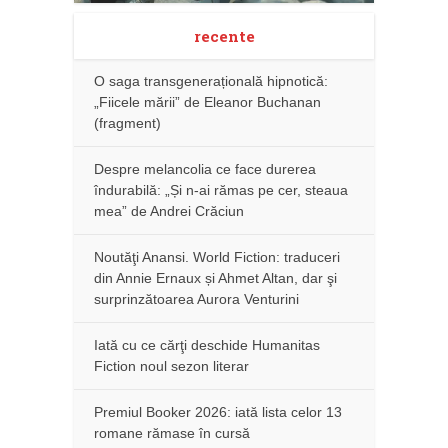
recente
O saga transgenerațională hipnotică:
„Fiicele mării” de Eleanor Buchanan
(fragment)
Despre melancolia ce face durerea
îndurabilă: „Și n-ai rămas pe cer, steaua
mea” de Andrei Crăciun
Noutăţi Anansi. World Fiction: traduceri
din Annie Ernaux și Ahmet Altan, dar şi
surprinzătoarea Aurora Venturini
Iată cu ce cărţi deschide Humanitas
Fiction noul sezon literar
Premiul Booker 2026: iată lista celor 13
romane rămase în cursă