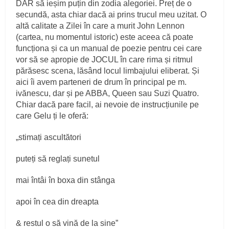
DAR să ieșim puțin din zodia alegoriei. Preț de o
secundă, asta chiar dacă ai prins trucul meu uzitat. O
altă calitate a Zilei în care a murit John Lennon
(cartea, nu momentul istoric) este aceea că poate
funcționa și ca un manual de poezie pentru cei care
vor să se apropie de JOCUL în care rima și ritmul
părăsesc scena, lăsând locul limbajului eliberat. Și
aici îi avem parteneri de drum în principal pe m.
ivănescu, dar și pe ABBA, Queen sau Suzi Quatro.
Chiar dacă pare facil, ai nevoie de instrucțiunile pe
care Gelu ți le oferă:
„stimați ascultători
puteți să reglați sunetul
mai întâi în boxa din stânga
apoi în cea din dreapta
& restul o să vină de la sine”