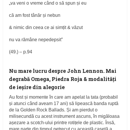
„va veni o vreme când o să spun și eu
că am fost tânăr și nebun
& nimic din ceea ce ai simțit & văzut
nu va rămâne nepedepsit”
(49.) – p.94
Nu mare lucru despre John Lennon. Mai
degrabă Omega, Piedra Roja & modalități
de ieșire din alegorie
Au fost și momente în care am apelat la tata (probabil
și atunci când aveam 17 ani) să lipească banda ruptă
de la Golden Rock Ballads. Și am pierdut o
milisecundă cu acest instrument ascuns, în migăloasa
așezare a scotch-ului printre rotițele de plastic. Însă,
mare parte din timpul petrecut cu această casetă a