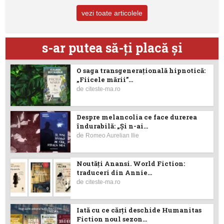
vezi toate articolele
s-ar putea să-ţi placă şi
O saga transgenerațională hipnotică:
„Fiicele mării”...
de
citeste-ma.ro
Despre melancolia ce face durerea
îndurabilă: „Și n-ai...
de
Romeo Aurelian Ilie
Noutăţi Anansi. World Fiction:
traduceri din Annie...
de
citeste-ma.ro
Iată cu ce cărţi deschide Humanitas
Fiction noul sezon...