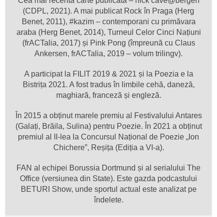
Cea mai recentă carte publicată – nick cave@bergen
(CDPL, 2021). A mai publicat Rock în Praga (Herg
Benet, 2011), #kazim – contemporani cu primăvara
araba (Herg Benet, 2014), Turneul Celor Cinci Națiuni
(frACTalia, 2017) și Pink Pong (împreună cu Claus
Ankersen, frACTalia, 2019 – volum trilingv).
A participat la FILIT 2019 & 2021 și la Poezia e la
Bistrița 2021. A fost tradus în limbile cehă, daneză,
maghiară, franceză și engleză.
În 2015 a obținut marele premiu al Festivalului Antares
(Galați, Brăila, Sulina) pentru Poezie. În 2021 a obținut
premiul al II-lea la Concursul Național de Poezie „Ion
Chichere”, Reșița (Ediția a VI-a).
FAN al echipei Borussia Dortmund și al serialului The
Office (versiunea din State). Este gazda podcastului
BETURI Show, unde sportul actual este analizat pe
îndelete.