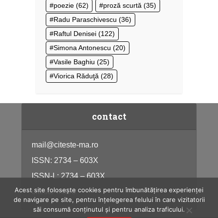
poezie
(62)
proză scurtă
(35)
Radu Paraschivescu
(36)
Raftul Denisei
(122)
Simona Antonescu
(20)
Vasile Baghiu
(25)
Viorica Răduţă
(28)
contact
mail@citeste-ma.ro
ISSN: 2734 – 603X
ISSN-L: 2734 – 603X
Acest site folosește cookies pentru îmbunătățirea experienței
citeste-ma.ro
de navigare pe site, pentru înțelegerea felului în care vizitatorii
săi consumă conținutul și pentru analiza traficului.