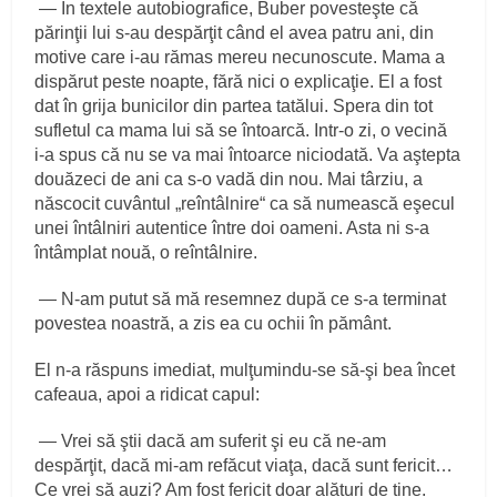
— În textele autobiografice, Buber povesteşte că
părinţii lui s‑au despărţit când el avea patru ani, din
motive care i‑au rămas mereu necunoscute. Mama a
dispărut peste noapte, fără nici o explicaţie. El a fost
dat în grija bunicilor din partea tatălui. Spera din tot
sufletul ca mama lui să se întoarcă. Intr‑o zi, o vecină
i‑a spus că nu se va mai întoarce niciodată. Va aştepta
douăzeci de ani ca s‑o vadă din nou. Mai târziu, a
născocit cuvântul „reîntâlnire“ ca să numească eşecul
unei întâlniri autentice între doi oameni. Asta ni s‑a
întâmplat nouă, o reîntâlnire.
— N‑am putut să mă resemnez după ce s‑a terminat
povestea noastră, a zis ea cu ochii în pământ.
El n‑a răspuns imediat, mulţumindu‑se să‑şi bea încet
cafeaua, apoi a ridicat capul:
— Vrei să ştii dacă am suferit şi eu că ne‑am
despărţit, dacă mi‑am refăcut viaţa, dacă sunt fericit…
Ce vrei să auzi? Am fost fericit doar alături de tine.