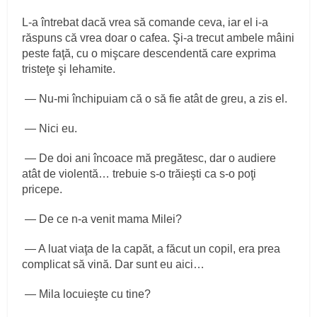
L‑a întrebat dacă vrea să comande ceva, iar el i‑a
răspuns că vrea doar o cafea. Şi‑a trecut ambele mâini
peste faţă, cu o mişcare descendentă care exprima
tristeţe şi lehamite.
— Nu‑mi închipuiam că o să fie atât de greu, a zis el.
— Nici eu.
— De doi ani încoace mă pregătesc, dar o audiere
atât de violentă… trebuie s‑o trăieşti ca s‑o poţi
pricepe.
— De ce n‑a venit mama Milei?
— A luat viaţa de la capăt, a făcut un copil, era prea
complicat să vină. Dar sunt eu aici…
— Mila locuieşte cu tine?