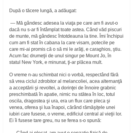
După o tăcere lungă, a adăugat:
— Mă gândesc adesea la viaţa pe care am fi avut‑o
dacă nu s‑ar fi întâmplat toate astea. Când văd piscuri
de munte, mă gândesc întotdeauna la tine. Îmi închipui
cum am fi stat în cabana la care visam, potecile pe
care mi‑ai promis că o să mi le arăţi, e caraghios, ştiu.
Acum fac drumeţii de unul singur pe Mount Jo, în
statul New York, e minunat, ţi‑ar plăcea mult.
O vreme n‑au schimbat nici o vorbă, respectând fără
să vrea ciclul zdrobitor al melancoliei, acea alternanţă
a acceptării şi revoltei, a dorinţei de înnoire grabnic
preschimbată în apatie, nimic nu stătea în loc, totul
oscila, dragostea şi ura, era un flux care pleca şi
venea, oferea şi lua înapoi, cărând rămăşiţele unei
iubiri care fusese, o vreme, edificiul central al vieţii lor.
Ei îi fusese tare greu, nu se ferea s‑o spună:
— Când ai plecat, am avut o senzaţie fizică de