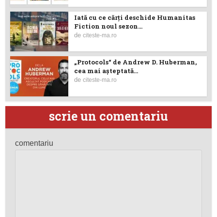
Iată cu ce cărţi deschide Humanitas
Fiction noul sezon...
de
citeste-ma.ro
„Protocols“ de Andrew D. Huberman,
cea mai așteptată...
de
citeste-ma.ro
scrie un comentariu
comentariu