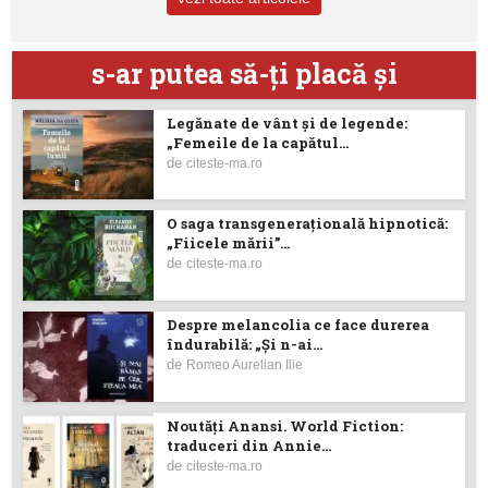
s-ar putea să-ţi placă şi
Legănate de vânt și de legende:
„Femeile de la capătul...
de
citeste-ma.ro
O saga transgenerațională hipnotică:
„Fiicele mării”...
de
citeste-ma.ro
Despre melancolia ce face durerea
îndurabilă: „Și n-ai...
de
Romeo Aurelian Ilie
Noutăţi Anansi. World Fiction:
traduceri din Annie...
de
citeste-ma.ro