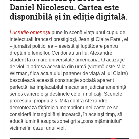
Daniel Nicolescu. Cartea este
disponibilă şi în ediţie digitală.
Lucrurile omeneşti
pune în scenă viaţa unui cuplu de
intelectuali francezi prestigioşi, Jean şi Claire Farel, el
– jurnalist politic, ea – eseistă şi luptătoare pentru
drepturile femeilor. Cei doi au un fiu, Alexandre,
student la o mare universitate americană. O acuzaţie
de viol la adresa acestuia din urmă (victimă este Mila
Wizman, fiica actualului partener de viaţă al lui Claire)
basculează această construcţie socială aparent
perfectă, iar implacabilul mecanism judiciar ameninţă
serios carierele şi destinele celor implicaţi. Scenele
procesului propriu-zis, Mila contra Alexandre,
demontează făţărnicia membrilor unei caste ce se
consideră intangibilă şi încearcă, în acelaşi timp, să
aducă lumină asupra zonei gri a „consimţămîntului”
victimei în cazul unui viol.