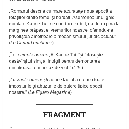
„Romanul descrie cu mare acurateţe noua epocă a
relaţiilor dintre femei şi bărbaţi. Asemenea unui ghid
montan, Karine Tuil ne conduce subtil, dar ferm pînă la
marginea prăpastiei vremurilor noastre, oferindu-ne
priveliştea ameţitoare a mecanismului juridic actual.”
(
Le Canard enchaîné
)
„În
Lucrurile omeneşti
, Karine Tuil îşi foloseşte
desăvîrşitul simţ al intrigii pentru demontarea
minuţioasă a unui caz de viol.” (
Elle
)
„
Lucrurile omeneşti
aduce laolaltă cu brio toate
imposturile şi abuzurile de putere tipice epocii
noastre.” (
Le Figaro Magazine
)
FRAGMENT