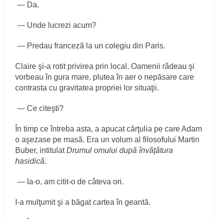
— Da.
— Unde lucrezi acum?
— Predau franceză la un colegiu din Paris.
Claire şi‑a rotit privirea prin local. Oamenii râdeau şi
vorbeau în gura mare, plutea în aer o nepăsare care
contrasta cu gravitatea propriei lor situaţii.
— Ce citeşti?
În timp ce întreba asta, a apucat cărţulia pe care Adam
o aşezase pe masă. Era un volum al filosofului Martin
Buber, intitulat
Drumul omului după învăţătura
hasidică
.
— Ia‑o, am citit‑o de câteva ori.
I‑a mulţumit şi a băgat cartea în geantă.