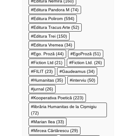
Editura Nemira
(160)
Editura Pandora M
(74)
Editura Polirom
(594)
Editura Tracus Arte
(52)
Editura Trei
(150)
Editura Vremea
(34)
Ego. Proză
(44)
EgoProză
(51)
Fiction Ltd
(21)
Fiction Ltd.
(26)
FILIT
(23)
Gaudeamus
(34)
Humanitas
(35)
interviu
(50)
jurnal
(26)
Kooperativa Poetică
(223)
librăria Humanitas de la Cișmigiu
(72)
Marian Ilea
(33)
Mircea Cărtărescu
(29)