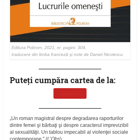
Editura Polirom, 2021, nr. pagini: 304,
traducere din limba franceză şi note de Daniel Nicolescu
Puteţi cumpăra cartea de la:
polirom.ro
„Un roman magistral despre degradarea raporturilor
dintre femei şi bărbaţi şi despre caracterul imprevizibil
al sexualităţii. Un tablou impecabil al violenţei sociale
contemporane.” (
L’Obs
)