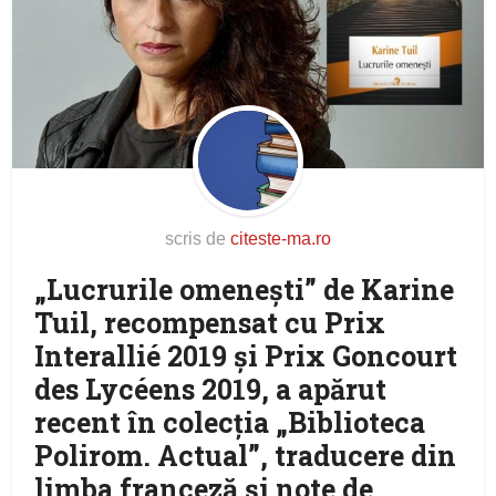
scris de
citeste-ma.ro
„Lucrurile omeneşti” de Karine
Tuil, recompensat cu Prix
Interallié 2019 şi Prix Goncourt
des Lycéens 2019, a apărut
recent în colecţia „Biblioteca
Polirom. Actual”, traducere din
limba franceză şi note de