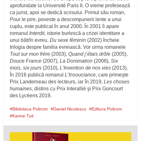
aprofundate la Université Paris II. O vreme profesează
ca jurist, apoi se dedică scrisului. Primul său roman,
Pour le pire
, poveste a descompunerii lente a unui
cuplu, este publicat în anul 2000. În 2001 îi apare
romanul
Interdit
, istorie burlescă a crizei identitare a
unui bătrîn evreu.
Du sexe féminin
(2002) încheie
trilogia despre familia evreiască. Vor urma romanele
Tout sur mon frère
(2003),
Quand j’étais drôle
(2005),
Douce France
(2007),
La Domination
(2008),
Six
mois, six jours
(2010),
L’Invention de nos vies
(2013).
În 2016 publică romanul
L’Insouciance
, care primeşte
Prix Landerneau des lecteurs, iar în 2019,
Les choses
humaines
, distins cu Prix Interallié şi Prix Goncourt
des Lycéens 2019.
Biblioteca Polirom
Daniel Nicolescu
Editura Polirom
Karine Tuil