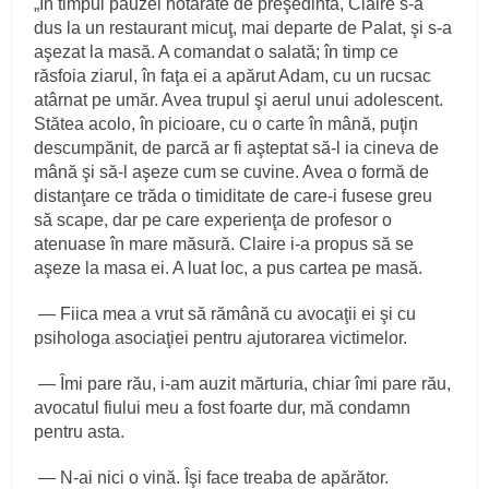
„În timpul pauzei hotărâte de preşedintă, Claire s‑a
dus la un restaurant micuţ, mai departe de Palat, şi s‑a
aşezat la masă. A comandat o salată; în timp ce
răsfoia ziarul, în faţa ei a apărut Adam, cu un rucsac
atârnat pe umăr. Avea trupul şi aerul unui adolescent.
Stătea acolo, în picioare, cu o carte în mână, puţin
descumpănit, de parcă ar fi aşteptat să‑l ia cineva de
mână şi să‑l aşeze cum se cuvine. Avea o formă de
distanţare ce trăda o timiditate de care‑i fusese greu
să scape, dar pe care experienţa de profesor o
atenuase în mare măsură. Claire i‑a propus să se
aşeze la masa ei. A luat loc, a pus cartea pe masă.
— Fiica mea a vrut să rămână cu avocaţii ei şi cu
psihologa asociaţiei pentru ajutorarea victimelor.
— Îmi pare rău, i‑am auzit mărturia, chiar îmi pare rău,
avocatul fiului meu a fost foarte dur, mă condamn
pentru asta.
— N‑ai nici o vină. Îşi face treaba de apărător.