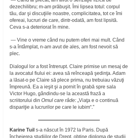
dezechilibru; m‑am prăbuşit. Îmi lipsea totul: corpul
tău, dar şi discuţiile noastre, complicitatea, tot ce îmi
ofereai, lucruri de care, dintr‑odată, am fost lipsită.
Ceva s‑a deteriorat în mine.
— Vine o vreme când nu putem oferi mai mult. Când
s‑a întâmplat, n‑am avut de ales, am fost nevoit să
plec.
Dialogul lor a fost întrerupt. Claire primise un mesaj de
la avocatul fiului ei: avea să reînceapă şedinţa. Adam
a lăsat‑o pe Claire să plece prima, nu trebuiau văzuţi
împreună. Ea a ieşit şi a pornit în grabă spre sala
Victor Hugo, gândindu‑se la această frază a
scriitorului din
Omul care râde:
„Viaţa e o continuă
dispariţie a lucrurilor pe care le iubim“.”
Karine Tuil
s‑a născut în 1972 la Paris. După
încheierea studiilor de Drept, obţine diploma de studii