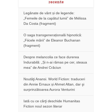
recente
Legănate de vânt și de legende:
„Femeile de la capătul lumii” de Mélissa
Da Costa (fragment)
O saga transgenerațională hipnotică:
„Fiicele mării” de Eleanor Buchanan
(fragment)
Despre melancolia ce face durerea
îndurabilă: „Și n-ai rămas pe cer, steaua
mea” de Andrei Crăciun
Noutăţi Anansi. World Fiction: traduceri
din Annie Ernaux și Ahmet Altan, dar şi
surprinzătoarea Aurora Venturini
Iată cu ce cărţi deschide Humanitas
Fiction noul sezon literar