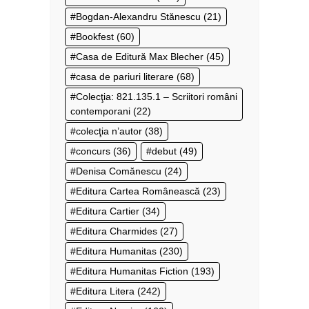
Bogdan-Alexandru Stănescu
(21)
Bookfest
(60)
Casa de Editură Max Blecher
(45)
casa de pariuri literare
(68)
Colecţia: 821.135.1 – Scriitori români
contemporani
(22)
colecţia n’autor
(38)
concurs
(36)
debut
(49)
Denisa Comănescu
(24)
Editura Cartea Românească
(23)
Editura Cartier
(34)
Editura Charmides
(27)
Editura Humanitas
(230)
Editura Humanitas Fiction
(193)
Editura Litera
(242)