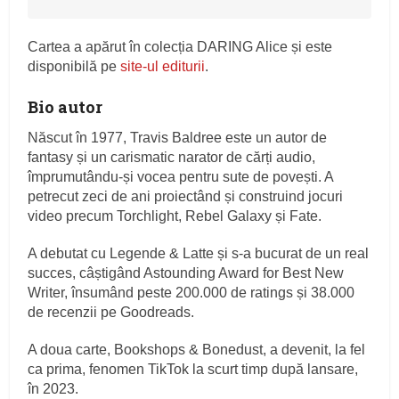
Cartea a apărut în colecția DARING Alice și este
disponibilă pe
site-ul editurii
.
Bio autor
Născut în 1977, Travis Baldree este un autor de
fantasy și un carismatic narator de cărți audio,
împrumutându-și vocea pentru sute de povești. A
petrecut zeci de ani proiectând și construind jocuri
video precum Torchlight, Rebel Galaxy și Fate.
A debutat cu Legende & Latte și s-a bucurat de un real
succes, câștigând Astounding Award for Best New
Writer, însumând peste 200.000 de ratings și 38.000
de recenzii pe Goodreads.
A doua carte, Bookshops & Bonedust, a devenit, la fel
ca prima, fenomen TikTok la scurt timp după lansare,
în 2023.