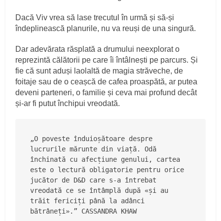
Dacă Viv vrea să lase trecutul în urmă și să-și
îndeplinească planurile, nu va reuși de una singură.
Dar adevărata răsplată a drumului neexplorat o
reprezintă călătorii pe care îi întâlnești pe parcurs. Și
fie că sunt aduși laolaltă de magia străveche, de
foitaje sau de o ceașcă de cafea proaspătă, ar putea
deveni parteneri, o familie și ceva mai profund decât
și-ar fi putut închipui vreodată.
„O poveste înduioșătoare despre 
lucrurile mărunte din viață. Odă 
închinată cu afecțiune genului, cartea 
este o lectură obligatorie pentru orice 
jucător de D&D care s-a întrebat 
vreodată ce se întâmplă după «și au 
trăit fericiți până la adânci 
bătrâneți».” CASSANDRA KHAW