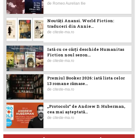
de
Romeo Aurelian Ilie
Noutăţi Anansi. World Fiction:
traduceri din Annie...
de
citeste-ma.ro
Iată cu ce cărţi deschide Humanitas
Fiction noul sezon...
de
citeste-ma.ro
Premiul Booker 2026: iată lista celor
13 romane rămase...
de
citeste-ma.ro
„Protocols“ de Andrew D. Huberman,
cea mai așteptată...
de
citeste-ma.ro