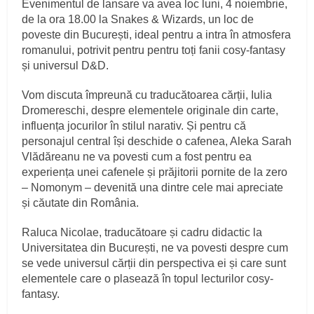
Evenimentul de lansare va avea loc luni, 4 noiembrie,
de la ora 18.00 la Snakes & Wizards, un loc de
poveste din București, ideal pentru a intra în atmosfera
romanului, potrivit pentru pentru toți fanii cosy-fantasy
și universul D&D.
Vom discuta împreună cu traducătoarea cărții, Iulia
Dromereschi, despre elementele originale din carte,
influența jocurilor în stilul narativ. Și pentru că
personajul central își deschide o cafenea, Aleka Sarah
Vlădăreanu ne va povesti cum a fost pentru ea
experiența unei cafenele și prăjitorii pornite de la zero
– Nomonym – devenită una dintre cele mai apreciate
și căutate din România.
Raluca Nicolae, traducătoare și cadru didactic la
Universitatea din București, ne va povesti despre cum
se vede universul cărții din perspectiva ei și care sunt
elementele care o plasează în topul lecturilor cosy-
fantasy.