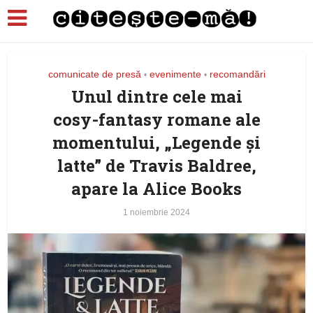
comunicate de presă
evenimente
recomandări
•
•
Unul dintre cele mai
cosy-fantasy romane ale
momentului, „Legende și
latte” de Travis Baldree,
apare la Alice Books
1 noiembrie 2024