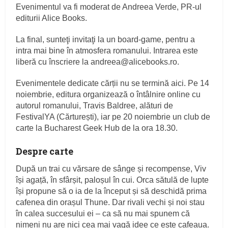
Evenimentul va fi moderat de Andreea Verde, PR-ul
editurii Alice Books.
La final, sunteţi invitaţi la un board-game, pentru a
intra mai bine în atmosfera romanului. Intrarea este
liberă cu înscriere la andreea@alicebooks.ro.
Evenimentele dedicate cărții nu se termină aici. Pe 14
noiembrie, editura organizează o întâlnire online cu
autorul romanului, Travis Baldree, alături de
FestivalYA (Cărturești), iar pe 20 noiembrie un club de
carte la Bucharest Geek Hub de la ora 18.30.
Despre carte
După un trai cu vărsare de sânge și recompense, Viv
își agață, în sfârșit, paloșul în cui. Orca sătulă de lupte
își propune să o ia de la început și să deschidă prima
cafenea din orașul Thune. Dar rivali vechi și noi stau
în calea succesului ei – ca să nu mai spunem că
nimeni nu are nici cea mai vagă idee ce este cafeaua.