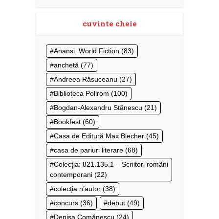
cuvinte cheie
Anansi. World Fiction
(83)
anchetă
(77)
Andreea Răsuceanu
(27)
Biblioteca Polirom
(100)
Bogdan-Alexandru Stănescu
(21)
Bookfest
(60)
Casa de Editură Max Blecher
(45)
casa de pariuri literare
(68)
Colecţia: 821.135.1 – Scriitori români
contemporani
(22)
colecţia n’autor
(38)
concurs
(36)
debut
(49)
Denisa Comănescu
(24)