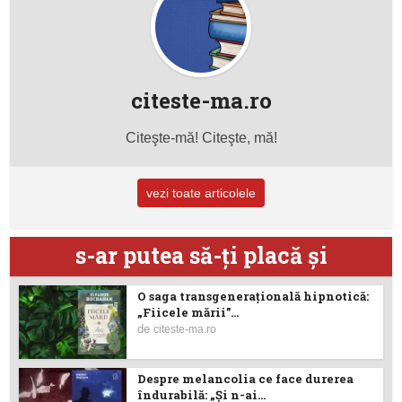
citeste-ma.ro
Citeşte-mă! Citeşte, mă!
vezi toate articolele
s-ar putea să-ţi placă şi
O saga transgenerațională hipnotică:
„Fiicele mării”...
de
citeste-ma.ro
Despre melancolia ce face durerea
îndurabilă: „Și n-ai...