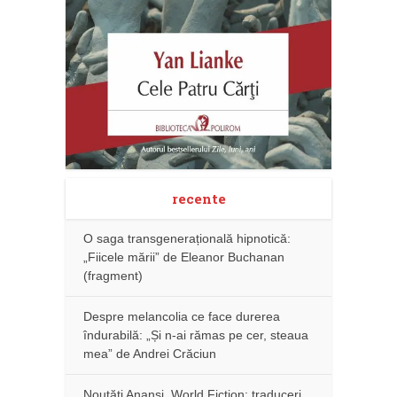
recente
O saga transgenerațională hipnotică:
„Fiicele mării” de Eleanor Buchanan
(fragment)
Despre melancolia ce face durerea
îndurabilă: „Și n-ai rămas pe cer, steaua
mea” de Andrei Crăciun
Noutăţi Anansi. World Fiction: traduceri