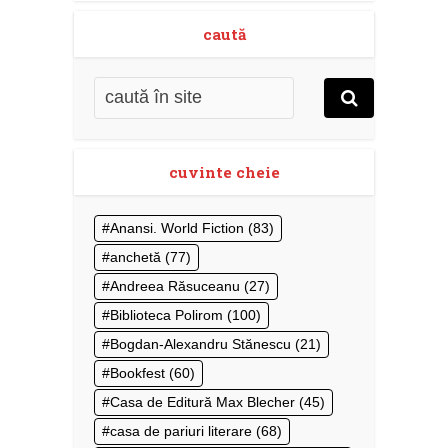
caută
cuvinte cheie
Anansi. World Fiction
(83)
anchetă
(77)
Andreea Răsuceanu
(27)
Biblioteca Polirom
(100)
Bogdan-Alexandru Stănescu
(21)
Bookfest
(60)
Casa de Editură Max Blecher
(45)
casa de pariuri literare
(68)