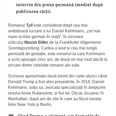
interviu din presa germană imediat după
publicarea cărții.
Romanul
Tyll
este considerat drept cea mai
ambițioasă lucrare a lui Daniel Kehlmann, „cel mai
mare scriitor german în viață”, în viziunea
criticului
Maxim Biller
de la
Frankfurter Allgemeine
Sonntagszeitung
. Cartea a avut și cea mai lungă
perioadă de gestație, este romanul la care Kehlmann
a scris aproape cinci ani, de două ori mai mult decât la
oricare dintre celelalte romane ale sale.
Scrisese aproximativ două treimi din carte atunci când
Donald Trump a fost ales președinte, în 2016. Daniel
Kehlmann, soția sa, avocata specializată în drepturile
omului Anne Rubesame, și fiul lor, Oscar, locuiesc în
Manhattan, după ani de zile în care au făcut naveta
între New York și Berlin.
„Când Trump a câștigat, am fost atât de