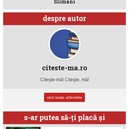
Slimani
despre autor
citeste-ma.ro
Citeşte-mă! Citeşte, mă!
vezi toate articolele
s-ar putea să-ţi placă şi