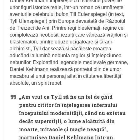
Daniel Kehlmann împletește cu măiestrie poveștile
unor figuri istorice reale, într-un roman ce urmărește
aventurile celebrului bufon Till Eulenspiegel (în text,
Tyll Ulenspiegel) prin Europa devastată de Războiul
de Treizeci de Ani. Printre regi blestemați, regine ce
complotează neobosit, iezuiți care vânează vrăjitori și
blasfematori, printre obuze ucigătoare și țărani-
alchimiști, Tyll dansează și păcălește moartea,
aducând la lumină nebunia regilor și înțelepciunea
nebunilor. Exploatând legendele medievale germane,
Daniel Kehlmann realizează portretul plin de umor
macabru al unui personaj aflat în căutarea libertății
absolute, un spirit rebel.
„Am vrut ca Tyll să fie un fel de ghid
pentru cititor în înțelegerea infernului
începutului modernității, când nu existau
decât superstiții, o lume alcătuită din
moarte, miracole și magie neagră”,
mărturisea Daniel Kehlmann într-un