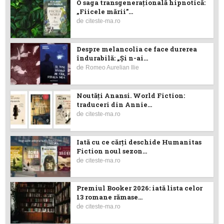
O saga transgenerațională hipnotică:
„Fiicele mării”...
de
citeste-ma.ro
Despre melancolia ce face durerea
îndurabilă: „Și n-ai...
de
Romeo Aurelian Ilie
Noutăţi Anansi. World Fiction:
traduceri din Annie...
de
citeste-ma.ro
Iată cu ce cărţi deschide Humanitas
Fiction noul sezon...
de
citeste-ma.ro
Premiul Booker 2026: iată lista celor
13 romane rămase...
de
citeste-ma.ro