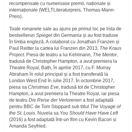
recompensate cu numeroase premii, naționale și
internaționale (WELTLiteraturpreis, Thomas-Mann-
Preis).
Toate romanele sale au ajuns pe primul loc pe lista de
bestselleruri
Spiegel
din Germania și au fost traduse
în limba engleză. A colaborat cu Jonathan Franzen și
Paul Reitter la cartea lui Franzen din 2013,
The Kraus
Project
. Piesa de teatru a lui Kehlmann,
The Mentor
,
tradusă de Christopher Hampton, a avut premiera la
Theatre Royal, Bath, în aprilie 2017, cu F. Murray
Abraham în rolul principal și a fost transferată la
London West End în iulie 2017. În octombrie 2017,
piesa sa
Christmas Eve
, tradusă tot de Christopher
Hampton, a avut premiera la Theatre Royal, iar piesa
de teatru
Die Reise der Verlorenen
a fost adaptată
pentru BBC de Tom Stoppard sub titlul
The Voyage of
the St. Louis
. Nuvela sa
You Should Have Have Left
(2016) a fost adaptată într-un film cu Kevin Bacon și
Amanda Seyfried.