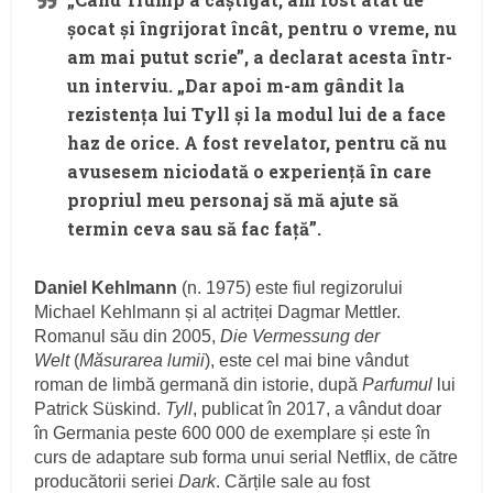
șocat și îngrijorat încât, pentru o vreme, nu
am mai putut scrie”, a declarat acesta într-
un interviu. „Dar apoi m-am gândit la
rezistența lui Tyll și la modul lui de a face
haz de orice. A fost revelator, pentru că nu
avusesem niciodată o experiență în care
propriul meu personaj să mă ajute să
termin ceva sau să fac față”.
Daniel
Kehlmann
(n. 1975) este fiul regizorului
Michael Kehlmann și al actriței Dagmar Mettler.
Romanul său din 2005,
Die Vermessung der
Welt
(
Măsurarea lumii
), este cel mai bine vândut
roman de limbă germană din istorie, după
Parfumul
lui
Patrick Süskind.
Tyll
, publicat în 2017, a vândut doar
în Germania peste 600 000 de exemplare și este în
curs de adaptare sub forma unui serial Netflix, de către
producătorii seriei
Dark
. Cărțile sale au fost