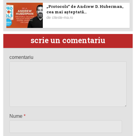
„Protocols“ de Andrew D. Huberman,
cea mai așteptată...
de
citeste-ma.ro
scrie un comentariu
comentariu
Nume
*