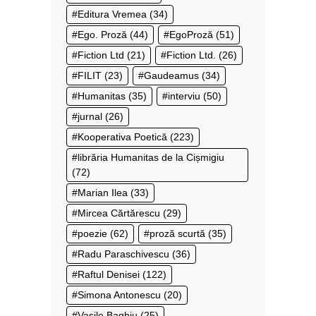
Editura Vremea
(34)
Ego. Proză
(44)
EgoProză
(51)
Fiction Ltd
(21)
Fiction Ltd.
(26)
FILIT
(23)
Gaudeamus
(34)
Humanitas
(35)
interviu
(50)
jurnal
(26)
Kooperativa Poetică
(223)
librăria Humanitas de la Cișmigiu
(72)
Marian Ilea
(33)
Mircea Cărtărescu
(29)
poezie
(62)
proză scurtă
(35)
Radu Paraschivescu
(36)
Raftul Denisei
(122)
Simona Antonescu
(20)
Vasile Baghiu
(25)