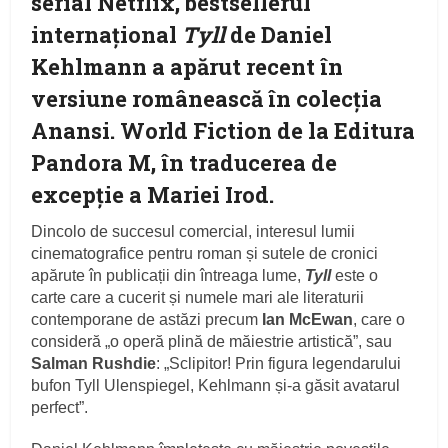
serial Netflix, bestsellerul
internațional
Tyll
de Daniel
Kehlmann a apărut recent în
versiune românească în colecția
Anansi. World Fiction de la Editura
Pandora M, în traducerea de
excepție a Mariei Irod.
Dincolo de succesul comercial, interesul lumii
cinematografice pentru roman și sutele de cronici
apărute în publicații din întreaga lume,
Tyll
este o
carte care a cucerit și numele mari ale literaturii
contemporane de astăzi precum
Ian McEwan
, care o
consideră „o operă plină de măiestrie artistică”, sau
Salman Rushdie
: „Sclipitor! Prin figura legendarului
bufon Tyll Ulenspiegel, Kehlmann și-a găsit avatarul
perfect”.