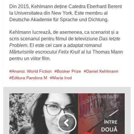
Din 2015, Kehlmann deține Catedra Eberhard Berent
la Universitatea din New York. Este membru al
Deutsche Akademie für Sprache und Dichtung.
Kehlmann lucrează, de asemenea, ca scenarist și a
scris scenariul pentru filmul de televiziune
Das letzte
Problem
. El este cel care a adaptat romanul
Mărturisirile escrocului
Felix Krull
al lui Thomas Mann
pentru un viitor film.
Anansi. World Fiction
Booker Prize
Daniel Kehlmann
Editura Pandora M
Maria Irod